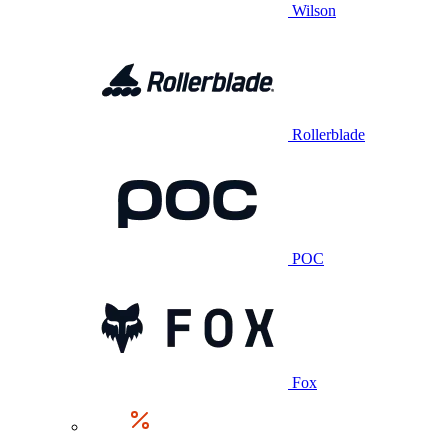
Wilson
Rollerblade
POC
Fox