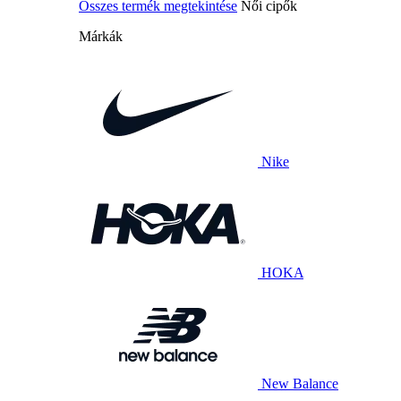
Összes termék megtekintése
Női cipők
Márkák
Nike
HOKA
New Balance