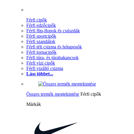
Férfi cipők
Férfi edzőcipők
Férfi flip-flopok és csúszdák
Férfi sportcipők
Férfi szandálok
Férfi téli csizma és hótaposók
Férfi tornacipők
Férfi túra- és túrabakancsok
Férfi vízi cipők
Férfi vizálló csizma
Láss többet...
Összes termék megtekintése
Férfi cipők
Márkák