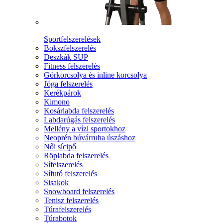
Sportfelszerelések
Bokszfelszerelés
Deszkák SUP
Fitness felszerelés
Görkorcsolya és inline korcsolya
Jóga felszerelés
Kerékpárok
Kimono
Kosárlabda felszerelés
Labdarúgás felszerelés
Mellény a vízi sportokhoz
Neoprén búvárruha úszáshoz
Női sícipő
Röplabda felszerelés
Sífelszerelés
Sífutó felszerelés
Sisakok
Snowboard felszerelés
Tenisz felszerelés
Túrafelszerelés
Túrabotok