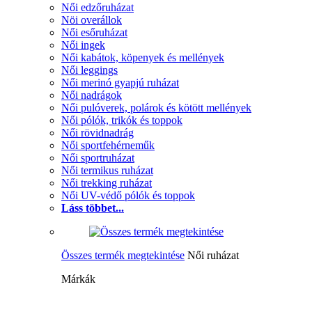
Női edzőruházat
Nöi overállok
Női esőruházat
Női ingek
Női kabátok, köpenyek és mellények
Női leggings
Női merinó gyapjú ruházat
Női nadrágok
Női pulóverek, polárok és kötött mellények
Női pólók, trikók és toppok
Női rövidnadrág
Női sportfehérneműk
Női sportruházat
Női termikus ruházat
Női trekking ruházat
Női UV-védő pólók és toppok
Láss többet...
Összes termék megtekintése
Női ruházat
Márkák