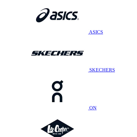
ASICS
SKECHERS
ON