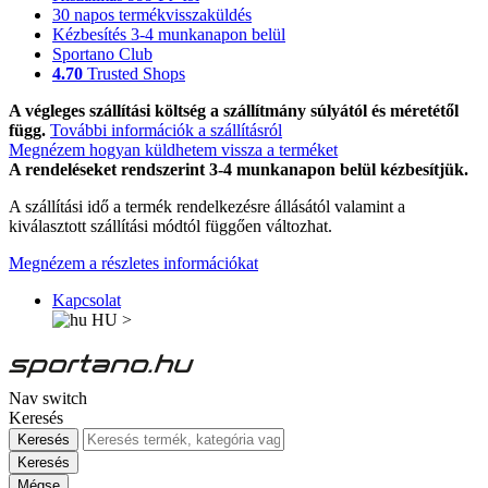
30 napos termékvisszaküldés
Kézbesítés 3-4 munkanapon belül
Sportano Club
4.70
Trusted Shops
A végleges szállítási költség a szállítmány súlyától és méretétől
függ.
További információk a szállításról
Megnézem hogyan küldhetem vissza a terméket
A rendeléseket rendszerint 3-4 munkanapon belül kézbesítjük.
A szállítási idő a termék rendelkezésre állásától valamint a
kiválasztott szállítási módtól függően változhat.
Megnézem a részletes információkat
Kapcsolat
HU
>
Nav switch
Keresés
Keresés
Keresés
Mégse