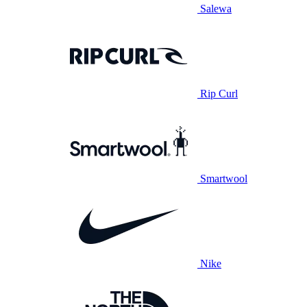
Salewa
Rip Curl
Smartwool
Nike