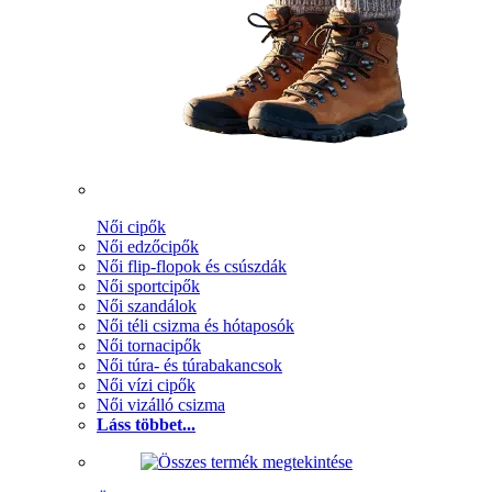
Női cipők
Női edzőcipők
Női flip-flopok és csúszdák
Női sportcipők
Női szandálok
Női téli csizma és hótaposók
Női tornacipők
Női túra- és túrabakancsok
Női vízi cipők
Női vizálló csizma
Láss többet...