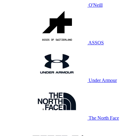
O'Neill
ASSOS
Under Armour
The North Face