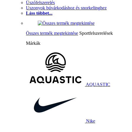
Úszófelszerelés
Uszonyok búvárkodáshoz és snorkelinghez
Láss többet...
Összes termék megtekintése
Sportfelszerelések
Márkák
AQUASTIC
Nike