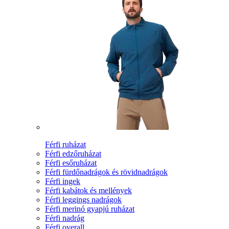
Férfi ruházat
Férfi edzőruházat
Férfi esőruházat
Férfi fürdőnadrágok és rövidnadrágok
Férfi ingek
Férfi kabátok és mellények
Férfi leggings nadrágok
Férfi merinó gyapjú ruházat
Férfi nadrág
Férfi overall