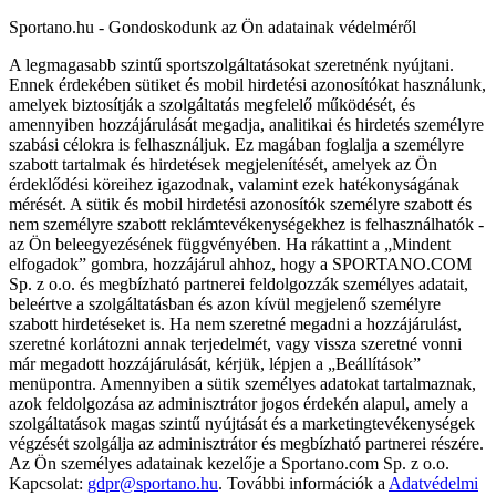
Sportano.hu - Gondoskodunk az Ön adatainak védelméről
A legmagasabb szintű sportszolgáltatásokat szeretnénk nyújtani.
Ennek érdekében sütiket és mobil hirdetési azonosítókat használunk,
amelyek biztosítják a szolgáltatás megfelelő működését, és
amennyiben hozzájárulását megadja, analitikai és hirdetés személyre
szabási célokra is felhasználjuk. Ez magában foglalja a személyre
szabott tartalmak és hirdetések megjelenítését, amelyek az Ön
érdeklődési köreihez igazodnak, valamint ezek hatékonyságának
mérését. A sütik és mobil hirdetési azonosítók személyre szabott és
nem személyre szabott reklámtevékenységekhez is felhasználhatók -
az Ön beleegyezésének függvényében. Ha rákattint a „Mindent
elfogadok” gombra, hozzájárul ahhoz, hogy a SPORTANO.COM
Sp. z o.o. és megbízható partnerei feldolgozzák személyes adatait,
beleértve a szolgáltatásban és azon kívül megjelenő személyre
szabott hirdetéseket is. Ha nem szeretné megadni a hozzájárulást,
szeretné korlátozni annak terjedelmét, vagy vissza szeretné vonni
már megadott hozzájárulását, kérjük, lépjen a „Beállítások”
menüpontra. Amennyiben a sütik személyes adatokat tartalmaznak,
azok feldolgozása az adminisztrátor jogos érdekén alapul, amely a
szolgáltatások magas szintű nyújtását és a marketingtevékenységek
végzését szolgálja az adminisztrátor és megbízható partnerei részére.
Az Ön személyes adatainak kezelője a Sportano.com Sp. z o.o.
Kapcsolat:
gdpr@sportano.hu
. További információk a
Adatvédelmi