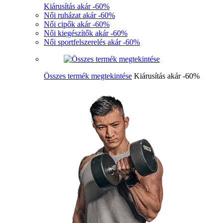
Kiárusítás akár -60%
Női ruházat akár -60%
Női cipők akár -60%
Női kiegészítők akár -60%
Női sportfelszerelés akár -60%
Összes termék megtekintése
Kiárusítás akár -60%