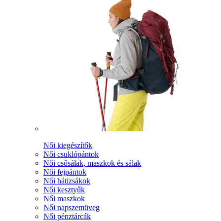
Női kiegészítők
Női csuklópántok
Női csősálak, maszkok és sálak
Női fejpántok
Női hátizsákok
Női kesztyűk
Női maszkok
Női napszemüveg
Női pénztárcák