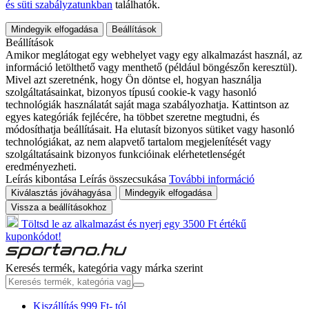
és süti szabályzatunkban
találhatók.
Mindegyik elfogadása
Beállítások
Beállítások
Amikor meglátogat egy webhelyet vagy egy alkalmazást használ, az
információ letölthető vagy menthető (például böngészőn keresztül).
Mivel azt szeretnénk, hogy Ön döntse el, hogyan használja
szolgáltatásainkat, bizonyos típusú cookie-k vagy hasonló
technológiák használatát saját maga szabályozhatja. Kattintson az
egyes kategóriák fejlécére, ha többet szeretne megtudni, és
módosíthatja beállításait. Ha elutasít bizonyos sütiket vagy hasonló
technológiákat, az nem alapvető tartalom megjelenítését vagy
szolgáltatásaink bizonyos funkcióinak elérhetetlenségét
eredményezheti.
Leírás kibontása
Leírás összecsukása
További információ
Kiválasztás jóváhagyása
Mindegyik elfogadása
Vissza a beállításokhoz
Töltsd le az alkalmazást és nyerj egy 3500 Ft értékű
kuponkódot!
Keresés termék, kategória vagy márka szerint
Kiszállítás 999 Ft- tól