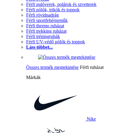
Férfi pulóverek, polárok és szvetterek
Férfi pólók, trikók és toppok
Férfi rövidnadrág
Férfi sportfehérneműk
Férfi thermo ruházat
Férfi trekking ruházat
Férfi tréningruhák
Férfi UV-védő pólók és toppok
Láss többet...
Összes termék megtekintése
Férfi ruházat
Márkák
Nike