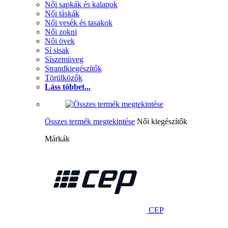
Női sapkák és kalapok
Női táskák
Női vesék és tasakok
Női zokni
Női övek
Sí sisak
Síszemüveg
Strandkiegészítők
Törülközők
Láss többet...
Összes termék megtekintése
Női kiegészítők
Márkák
CEP