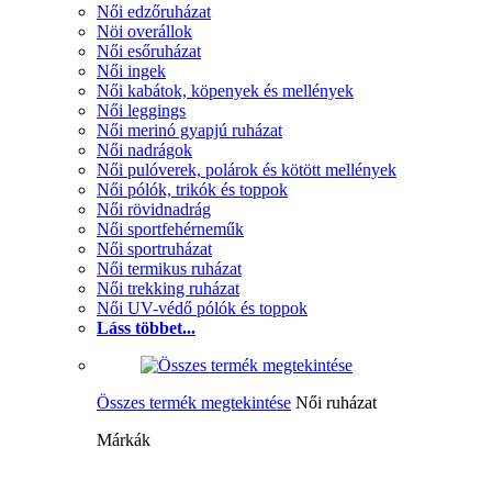
Női edzőruházat
Nöi overállok
Női esőruházat
Női ingek
Női kabátok, köpenyek és mellények
Női leggings
Női merinó gyapjú ruházat
Női nadrágok
Női pulóverek, polárok és kötött mellények
Női pólók, trikók és toppok
Női rövidnadrág
Női sportfehérneműk
Női sportruházat
Női termikus ruházat
Női trekking ruházat
Női UV-védő pólók és toppok
Láss többet...
Összes termék megtekintése
Női ruházat
Márkák