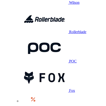
Wilson
Rollerblade
POC
Fox