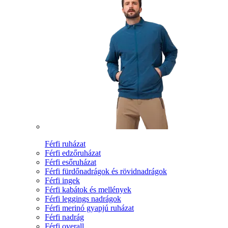
Férfi ruházat
Férfi edzőruházat
Férfi esőruházat
Férfi fürdőnadrágok és rövidnadrágok
Férfi ingek
Férfi kabátok és mellények
Férfi leggings nadrágok
Férfi merinó gyapjú ruházat
Férfi nadrág
Férfi overall