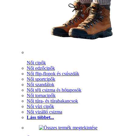
Női cipők
Női edzőcipők
Női flip-flopok és csúszdák
Női sportcipők
Női szandálok
Női téli csizma és hótaposók
Női tornacipők
Női túra- és túrabakancsok
Női vízi cipők
Női vizálló csizma
Láss többet...