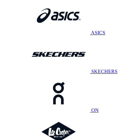
ASICS
SKECHERS
ON