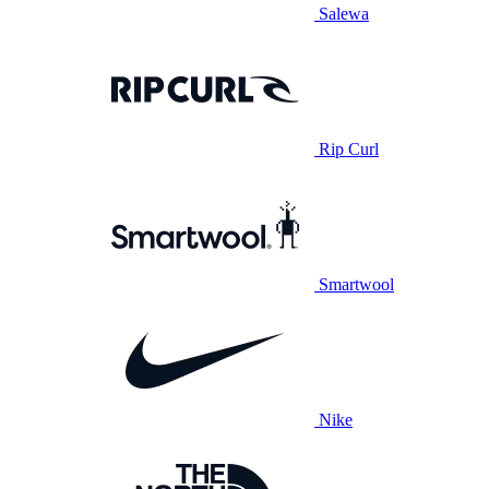
Salewa
Rip Curl
Smartwool
Nike