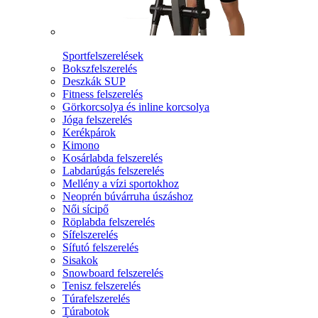
Sportfelszerelések
Bokszfelszerelés
Deszkák SUP
Fitness felszerelés
Görkorcsolya és inline korcsolya
Jóga felszerelés
Kerékpárok
Kimono
Kosárlabda felszerelés
Labdarúgás felszerelés
Mellény a vízi sportokhoz
Neoprén búvárruha úszáshoz
Női sícipő
Röplabda felszerelés
Sífelszerelés
Sífutó felszerelés
Sisakok
Snowboard felszerelés
Tenisz felszerelés
Túrafelszerelés
Túrabotok