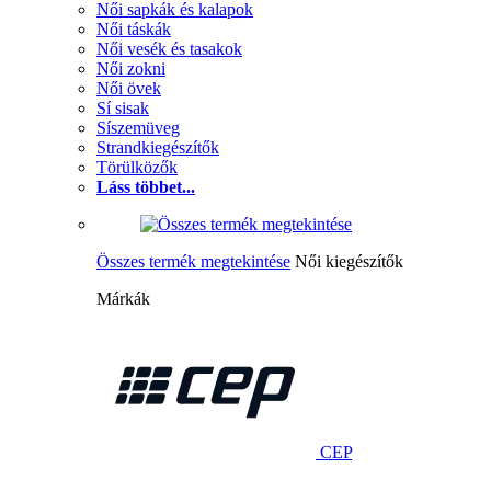
Női sapkák és kalapok
Női táskák
Női vesék és tasakok
Női zokni
Női övek
Sí sisak
Síszemüveg
Strandkiegészítők
Törülközők
Láss többet...
Összes termék megtekintése
Női kiegészítők
Márkák
CEP