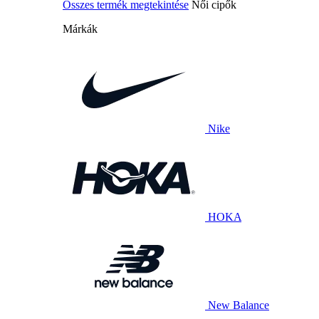
Összes termék megtekintése
Női cipők
Márkák
Nike
HOKA
New Balance