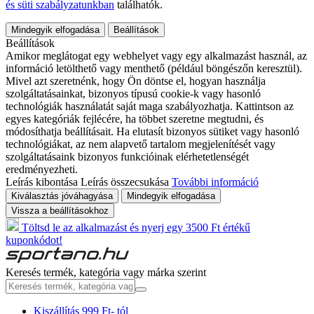
és süti szabályzatunkban
találhatók.
Mindegyik elfogadása
Beállítások
Beállítások
Amikor meglátogat egy webhelyet vagy egy alkalmazást használ, az
információ letölthető vagy menthető (például böngészőn keresztül).
Mivel azt szeretnénk, hogy Ön döntse el, hogyan használja
szolgáltatásainkat, bizonyos típusú cookie-k vagy hasonló
technológiák használatát saját maga szabályozhatja. Kattintson az
egyes kategóriák fejlécére, ha többet szeretne megtudni, és
módosíthatja beállításait. Ha elutasít bizonyos sütiket vagy hasonló
technológiákat, az nem alapvető tartalom megjelenítését vagy
szolgáltatásaink bizonyos funkcióinak elérhetetlenségét
eredményezheti.
Leírás kibontása
Leírás összecsukása
További információ
Kiválasztás jóváhagyása
Mindegyik elfogadása
Vissza a beállításokhoz
Töltsd le az alkalmazást és nyerj egy 3500 Ft értékű
kuponkódot!
Keresés termék, kategória vagy márka szerint
Kiszállítás 999 Ft- tól