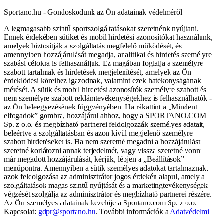
Sportano.hu - Gondoskodunk az Ön adatainak védelméről
A legmagasabb szintű sportszolgáltatásokat szeretnénk nyújtani.
Ennek érdekében sütiket és mobil hirdetési azonosítókat használunk,
amelyek biztosítják a szolgáltatás megfelelő működését, és
amennyiben hozzájárulását megadja, analitikai és hirdetés személyre
szabási célokra is felhasználjuk. Ez magában foglalja a személyre
szabott tartalmak és hirdetések megjelenítését, amelyek az Ön
érdeklődési köreihez igazodnak, valamint ezek hatékonyságának
mérését. A sütik és mobil hirdetési azonosítók személyre szabott és
nem személyre szabott reklámtevékenységekhez is felhasználhatók -
az Ön beleegyezésének függvényében. Ha rákattint a „Mindent
elfogadok” gombra, hozzájárul ahhoz, hogy a SPORTANO.COM
Sp. z o.o. és megbízható partnerei feldolgozzák személyes adatait,
beleértve a szolgáltatásban és azon kívül megjelenő személyre
szabott hirdetéseket is. Ha nem szeretné megadni a hozzájárulást,
szeretné korlátozni annak terjedelmét, vagy vissza szeretné vonni
már megadott hozzájárulását, kérjük, lépjen a „Beállítások”
menüpontra. Amennyiben a sütik személyes adatokat tartalmaznak,
azok feldolgozása az adminisztrátor jogos érdekén alapul, amely a
szolgáltatások magas szintű nyújtását és a marketingtevékenységek
végzését szolgálja az adminisztrátor és megbízható partnerei részére.
Az Ön személyes adatainak kezelője a Sportano.com Sp. z o.o.
Kapcsolat:
gdpr@sportano.hu
. További információk a
Adatvédelmi