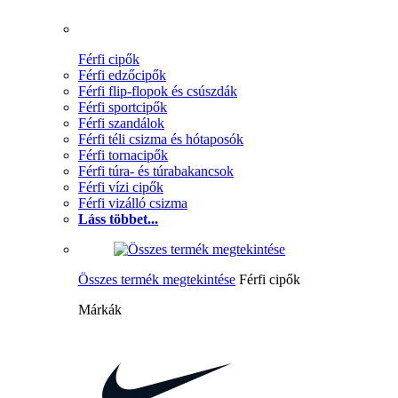
Férfi cipők
Férfi edzőcipők
Férfi flip-flopok és csúszdák
Férfi sportcipők
Férfi szandálok
Férfi téli csizma és hótaposók
Férfi tornacipők
Férfi túra- és túrabakancsok
Férfi vízi cipők
Férfi vizálló csizma
Láss többet...
Összes termék megtekintése
Férfi cipők
Márkák