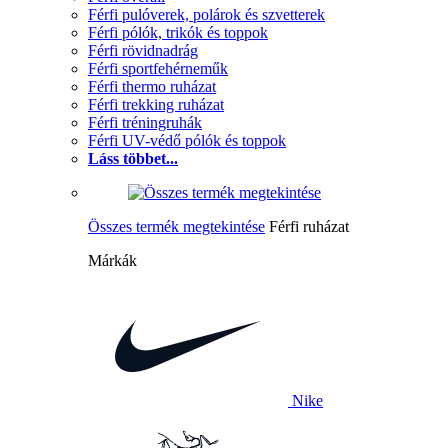
Férfi pulóverek, polárok és szvetterek
Férfi pólók, trikók és toppok
Férfi rövidnadrág
Férfi sportfehérneműk
Férfi thermo ruházat
Férfi trekking ruházat
Férfi tréningruhák
Férfi UV-védő pólók és toppok
Láss többet...
Összes termék megtekintése
Férfi ruházat
Márkák
Nike