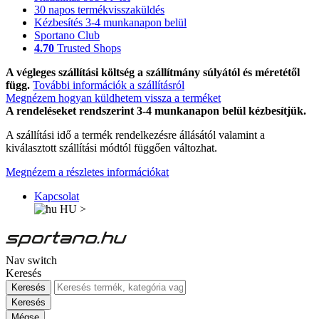
30 napos termékvisszaküldés
Kézbesítés 3-4 munkanapon belül
Sportano Club
4.70
Trusted Shops
A végleges szállítási költség a szállítmány súlyától és méretétől
függ.
További információk a szállításról
Megnézem hogyan küldhetem vissza a terméket
A rendeléseket rendszerint 3-4 munkanapon belül kézbesítjük.
A szállítási idő a termék rendelkezésre állásától valamint a
kiválasztott szállítási módtól függően változhat.
Megnézem a részletes információkat
Kapcsolat
HU
>
Nav switch
Keresés
Keresés
Keresés
Mégse