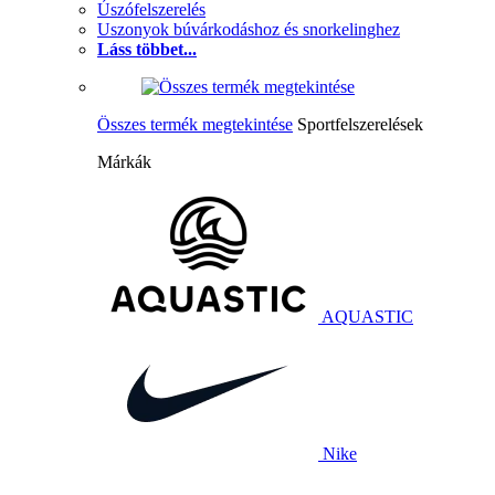
Úszófelszerelés
Uszonyok búvárkodáshoz és snorkelinghez
Láss többet...
Összes termék megtekintése
Sportfelszerelések
Márkák
AQUASTIC
Nike