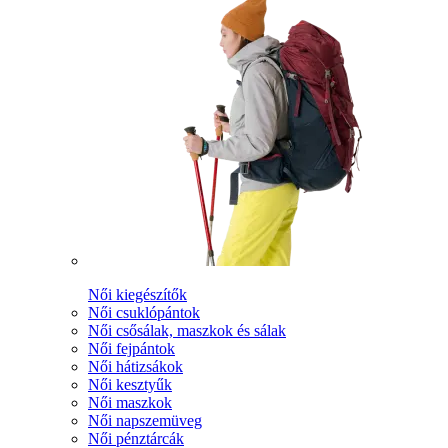
Női kiegészítők
Női csuklópántok
Női csősálak, maszkok és sálak
Női fejpántok
Női hátizsákok
Női kesztyűk
Női maszkok
Női napszemüveg
Női pénztárcák