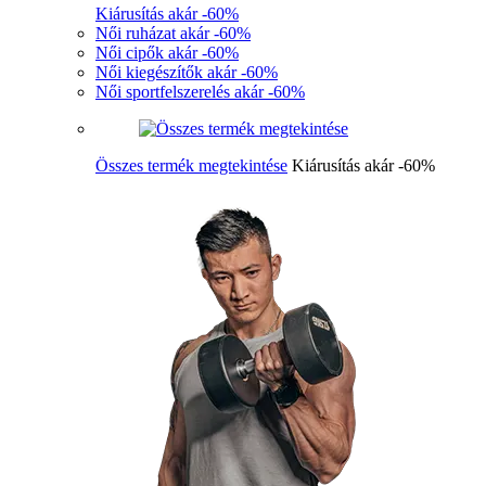
Kiárusítás akár -60%
Női ruházat akár -60%
Női cipők akár -60%
Női kiegészítők akár -60%
Női sportfelszerelés akár -60%
Összes termék megtekintése
Kiárusítás akár -60%