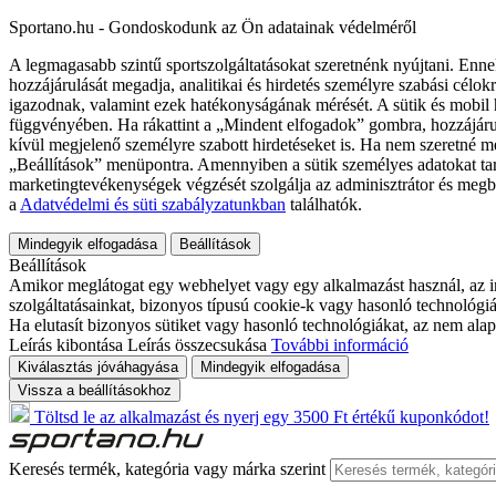
Sportano.hu - Gondoskodunk az Ön adatainak védelméről
A legmagasabb szintű sportszolgáltatásokat szeretnénk nyújtani. Enne
hozzájárulását megadja, analitikai és hirdetés személyre szabási célok
igazodnak, valamint ezek hatékonyságának mérését. A sütik és mobil 
függvényében. Ha rákattint a „Mindent elfogadok” gombra, hozzájáru
kívül megjelenő személyre szabott hirdetéseket is. Ha nem szeretné me
„Beállítások” menüpontra. Amennyiben a sütik személyes adatokat tart
marketingtevékenységek végzését szolgálja az adminisztrátor és megb
a
Adatvédelmi és süti szabályzatunkban
találhatók.
Mindegyik elfogadása
Beállítások
Beállítások
Amikor meglátogat egy webhelyet vagy egy alkalmazást használ, az in
szolgáltatásainkat, bizonyos típusú cookie-k vagy hasonló technológiák
Ha elutasít bizonyos sütiket vagy hasonló technológiákat, az nem alap
Leírás kibontása
Leírás összecsukása
További információ
Kiválasztás jóváhagyása
Mindegyik elfogadása
Vissza a beállításokhoz
Töltsd le az alkalmazást és nyerj egy 3500 Ft értékű kuponkódot!
Keresés termék, kategória vagy márka szerint