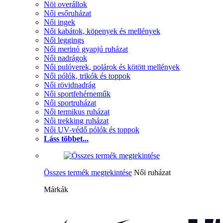
Nöi overállok
Női esőruházat
Női ingek
Női kabátok, köpenyek és mellények
Női leggings
Női merinó gyapjú ruházat
Női nadrágok
Női pulóverek, polárok és kötött mellények
Női pólók, trikók és toppok
Női rövidnadrág
Női sportfehérneműk
Női sportruházat
Női termikus ruházat
Női trekking ruházat
Női UV-védő pólók és toppok
Láss többet...
Összes termék megtekintése
Női ruházat
Márkák