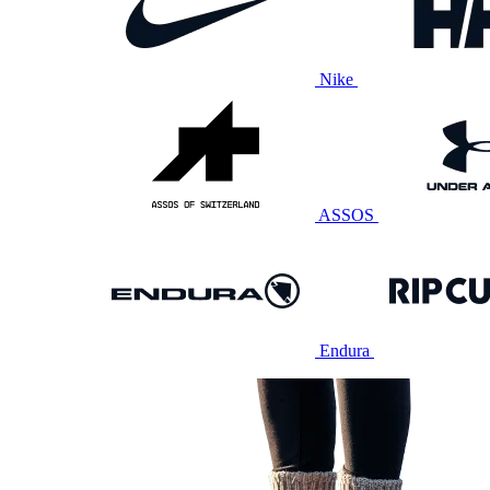
Nike
ASSOS
Endura