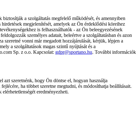
k biztosítják a szolgáltatás megfelelő működését, és amennyiben
és hirdetések megjelenítését, amelyek az Ön érdeklődési köreihez
ámtevékenységekhez is felhasználhatók - az Ön beleegyezésének
dolgozzák személyes adatait, beleértve a szolgáltatásban és azon
za szeretné vonni már megadott hozzájárulását, kérjük, lépjen a
ely a szolgáltatások magas szintű nyújtását és a
no.com Sp. z o.o. Kapcsolat:
gdpr@sportano.hu
. További információk
l azt szeretnénk, hogy Ön döntse el, hogyan használja
ejlécére, ha többet szeretne megtudni, és módosíthatja beállításait.
k elérhetetlenségét eredményezheti.