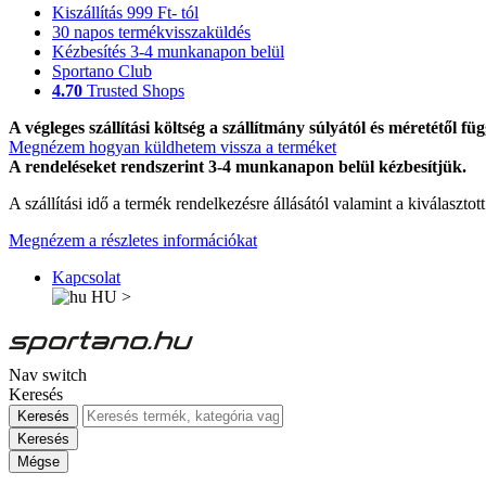
Kiszállítás 999 Ft- tól
30 napos termékvisszaküldés
Kézbesítés 3-4 munkanapon belül
Sportano Club
4.70
Trusted Shops
A végleges szállítási költség a szállítmány súlyától és méretétől füg
Megnézem hogyan küldhetem vissza a terméket
A rendeléseket rendszerint 3-4 munkanapon belül kézbesítjük.
A szállítási idő a termék rendelkezésre állásától valamint a kiválasztot
Megnézem a részletes információkat
Kapcsolat
HU
>
Nav switch
Keresés
Keresés
Keresés
Mégse