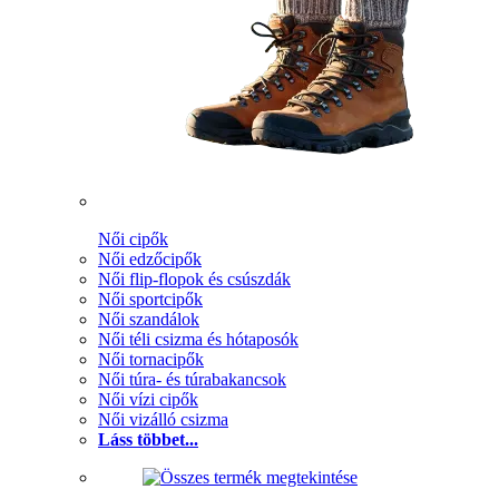
Női cipők
Női edzőcipők
Női flip-flopok és csúszdák
Női sportcipők
Női szandálok
Női téli csizma és hótaposók
Női tornacipők
Női túra- és túrabakancsok
Női vízi cipők
Női vizálló csizma
Láss többet...