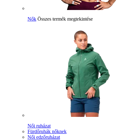
Nők
Összes termék megtekintése
Női ruházat
Fürdőruhák nőknek
Női edzőruházat