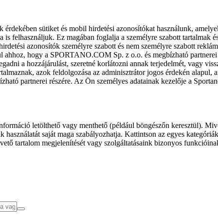
k érdekében sütiket és mobil hirdetési azonosítókat használunk, amelye
ra is felhasználjuk. Ez magában foglalja a személyre szabott tartalmak 
hirdetési azonosítók személyre szabott és nem személyre szabott rekl
l ahhoz, hogy a SPORTANO.COM Sp. z o.o. és megbízható partnerei fel
gadni a hozzájárulást, szeretné korlátozni annak terjedelmét, vagy viss
almaznak, azok feldolgozása az adminisztrátor jogos érdekén alapul, am
ízható partnerei részére. Az Ön személyes adatainak kezelője a Sporta
formáció letölthető vagy menthető (például böngészőn keresztül). Mive
 használatát saját maga szabályozhatja. Kattintson az egyes kategóriák f
vető tartalom megjelenítését vagy szolgáltatásaink bizonyos funkcióina