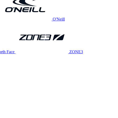
O'Neill
rth Face
ZONE3