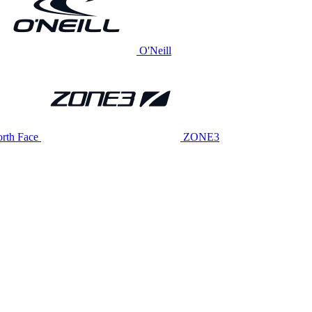
O'Neill
rth Face
ZONE3