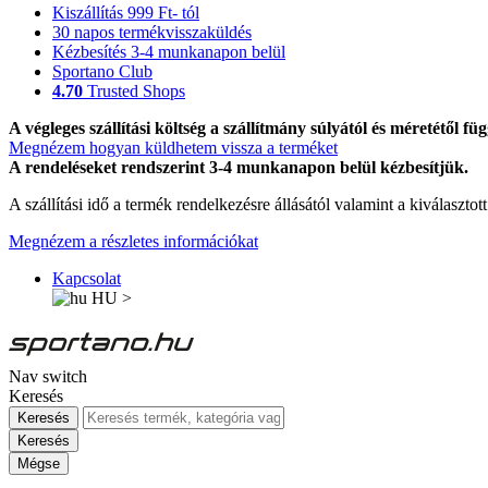
Kiszállítás 999 Ft- tól
30 napos termékvisszaküldés
Kézbesítés 3-4 munkanapon belül
Sportano Club
4.70
Trusted Shops
A végleges szállítási költség a szállítmány súlyától és méretétől füg
Megnézem hogyan küldhetem vissza a terméket
A rendeléseket rendszerint 3-4 munkanapon belül kézbesítjük.
A szállítási idő a termék rendelkezésre állásától valamint a kiválasztot
Megnézem a részletes információkat
Kapcsolat
HU
>
Nav switch
Keresés
Keresés
Keresés
Mégse