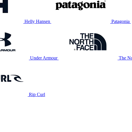
Helly Hansen
Patagonia
Under Armour
The No
Rip Curl