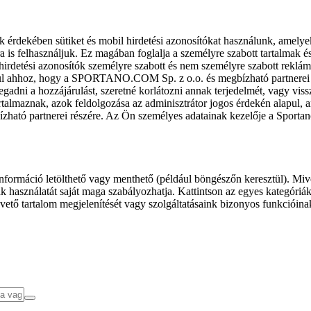
k érdekében sütiket és mobil hirdetési azonosítókat használunk, amelye
ra is felhasználjuk. Ez magában foglalja a személyre szabott tartalmak 
hirdetési azonosítók személyre szabott és nem személyre szabott rekl
l ahhoz, hogy a SPORTANO.COM Sp. z o.o. és megbízható partnerei fel
gadni a hozzájárulást, szeretné korlátozni annak terjedelmét, vagy viss
almaznak, azok feldolgozása az adminisztrátor jogos érdekén alapul, am
ízható partnerei részére. Az Ön személyes adatainak kezelője a Sporta
formáció letölthető vagy menthető (például böngészőn keresztül). Mive
 használatát saját maga szabályozhatja. Kattintson az egyes kategóriák f
vető tartalom megjelenítését vagy szolgáltatásaink bizonyos funkcióina