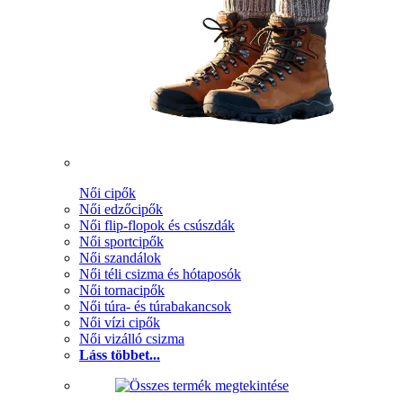
Női cipők
Női edzőcipők
Női flip-flopok és csúszdák
Női sportcipők
Női szandálok
Női téli csizma és hótaposók
Női tornacipők
Női túra- és túrabakancsok
Női vízi cipők
Női vizálló csizma
Láss többet...