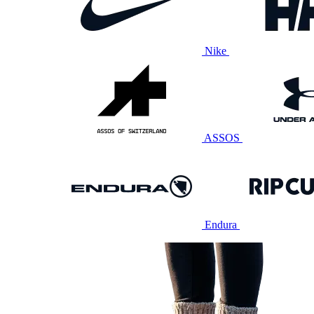
Nike
ASSOS
Endura