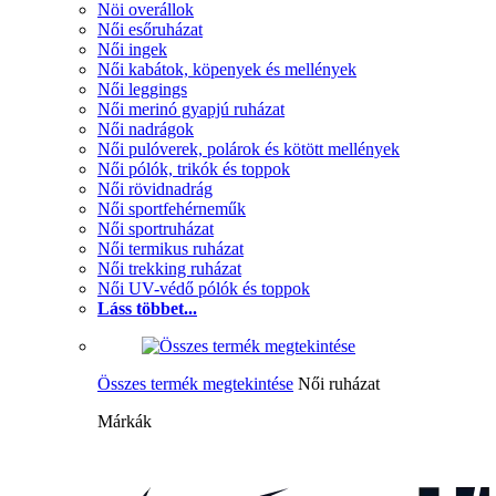
Nöi overállok
Női esőruházat
Női ingek
Női kabátok, köpenyek és mellények
Női leggings
Női merinó gyapjú ruházat
Női nadrágok
Női pulóverek, polárok és kötött mellények
Női pólók, trikók és toppok
Női rövidnadrág
Női sportfehérneműk
Női sportruházat
Női termikus ruházat
Női trekking ruházat
Női UV-védő pólók és toppok
Láss többet...
Összes termék megtekintése
Női ruházat
Márkák