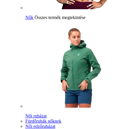
Nők
Összes termék megtekintése
Női ruházat
Fürdőruhák nőknek
Női edzőruházat