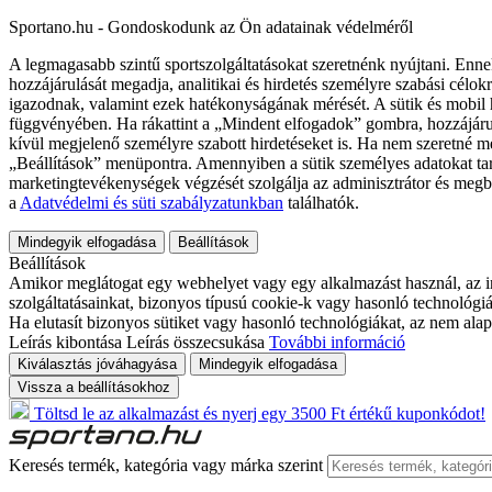
Sportano.hu - Gondoskodunk az Ön adatainak védelméről
A legmagasabb szintű sportszolgáltatásokat szeretnénk nyújtani. Enne
hozzájárulását megadja, analitikai és hirdetés személyre szabási célok
igazodnak, valamint ezek hatékonyságának mérését. A sütik és mobil 
függvényében. Ha rákattint a „Mindent elfogadok” gombra, hozzájáru
kívül megjelenő személyre szabott hirdetéseket is. Ha nem szeretné me
„Beállítások” menüpontra. Amennyiben a sütik személyes adatokat tart
marketingtevékenységek végzését szolgálja az adminisztrátor és megb
a
Adatvédelmi és süti szabályzatunkban
találhatók.
Mindegyik elfogadása
Beállítások
Beállítások
Amikor meglátogat egy webhelyet vagy egy alkalmazást használ, az in
szolgáltatásainkat, bizonyos típusú cookie-k vagy hasonló technológiák
Ha elutasít bizonyos sütiket vagy hasonló technológiákat, az nem alap
Leírás kibontása
Leírás összecsukása
További információ
Kiválasztás jóváhagyása
Mindegyik elfogadása
Vissza a beállításokhoz
Töltsd le az alkalmazást és nyerj egy 3500 Ft értékű kuponkódot!
Keresés termék, kategória vagy márka szerint