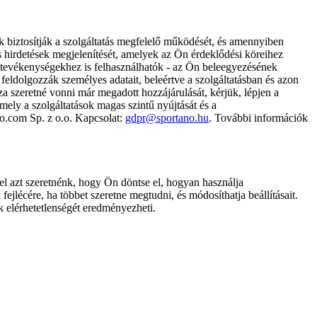
k biztosítják a szolgáltatás megfelelő működését, és amennyiben
és hirdetések megjelenítését, amelyek az Ön érdeklődési köreihez
ámtevékenységekhez is felhasználhatók - az Ön beleegyezésének
dolgozzák személyes adatait, beleértve a szolgáltatásban és azon
za szeretné vonni már megadott hozzájárulását, kérjük, lépjen a
ely a szolgáltatások magas szintű nyújtását és a
no.com Sp. z o.o. Kapcsolat:
gdpr@sportano.hu
. További információk
l azt szeretnénk, hogy Ön döntse el, hogyan használja
ejlécére, ha többet szeretne megtudni, és módosíthatja beállításait.
k elérhetetlenségét eredményezheti.