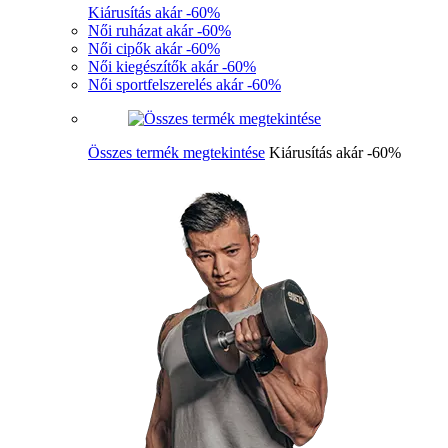
Kiárusítás akár -60%
Női ruházat akár -60%
Női cipők akár -60%
Női kiegészítők akár -60%
Női sportfelszerelés akár -60%
Összes termék megtekintése
Kiárusítás akár -60%