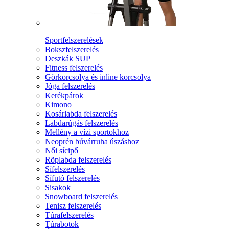
Sportfelszerelések
Bokszfelszerelés
Deszkák SUP
Fitness felszerelés
Görkorcsolya és inline korcsolya
Jóga felszerelés
Kerékpárok
Kimono
Kosárlabda felszerelés
Labdarúgás felszerelés
Mellény a vízi sportokhoz
Neoprén búvárruha úszáshoz
Női sícipő
Röplabda felszerelés
Sífelszerelés
Sífutó felszerelés
Sisakok
Snowboard felszerelés
Tenisz felszerelés
Túrafelszerelés
Túrabotok