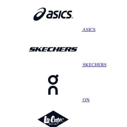
ASICS
SKECHERS
ON