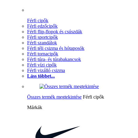
Férfi cipők
Férfi edzőcipők
Férfi flip-flopok és csúszdák
Férfi sportcipők
Férfi szandálok
Férfi téli csizma és hótaposók
Férfi tornacipők
Férfi túra- és túrabakancsok
Férfi vízi cipők
Férfi vizálló csizma
Láss többet...
Összes termék megtekintése
Férfi cipők
Márkák