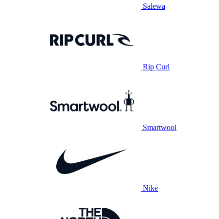
Salewa
Rip Curl
Smartwool
Nike