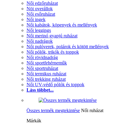
Női edzőruházat
Nöi overállok
Női esőruházat
Női ingek
Női kabátok, köpenyek és mellények
Női leggings
Női merinó gyapjú ruházat
Női nadrágok
Női pulóverek, polárok és kötött mellények
Női pólók, trikók és toppok
Női rövidnadrág
Női sportfehérneműk
Női sportruházat
Női termikus ruházat
Női trekking ruházat
Női UV-védő pólók és toppok
Láss többet...
Összes termék megtekintése
Női ruházat
Márkák