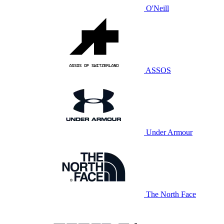
O'Neill
ASSOS
Under Armour
The North Face