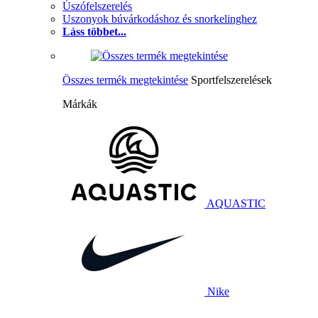
Úszófelszerelés
Uszonyok búvárkodáshoz és snorkelinghez
Láss többet...
Összes termék megtekintése
Sportfelszerelések
Márkák
AQUASTIC
Nike