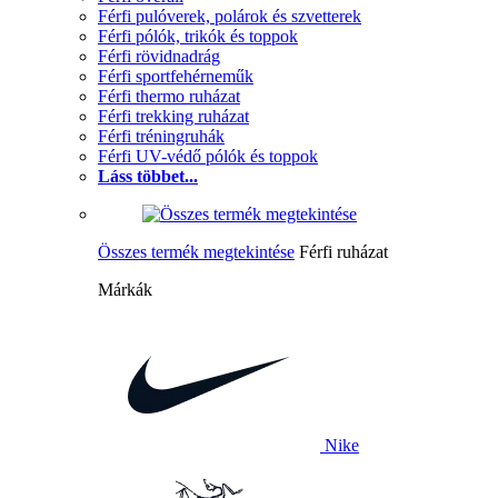
Férfi pulóverek, polárok és szvetterek
Férfi pólók, trikók és toppok
Férfi rövidnadrág
Férfi sportfehérneműk
Férfi thermo ruházat
Férfi trekking ruházat
Férfi tréningruhák
Férfi UV-védő pólók és toppok
Láss többet...
Összes termék megtekintése
Férfi ruházat
Márkák
Nike