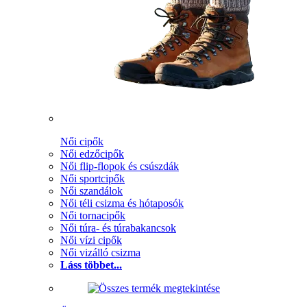
Női cipők
Női edzőcipők
Női flip-flopok és csúszdák
Női sportcipők
Női szandálok
Női téli csizma és hótaposók
Női tornacipők
Női túra- és túrabakancsok
Női vízi cipők
Női vizálló csizma
Láss többet...