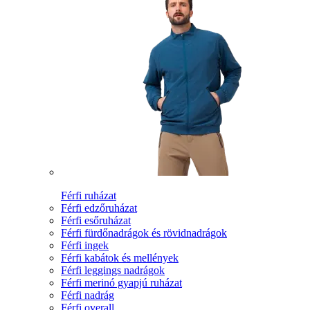
Férfi ruházat
Férfi edzőruházat
Férfi esőruházat
Férfi fürdőnadrágok és rövidnadrágok
Férfi ingek
Férfi kabátok és mellények
Férfi leggings nadrágok
Férfi merinó gyapjú ruházat
Férfi nadrág
Férfi overall