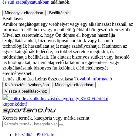
és süti szabályzatunkban
találhatók.
Mindegyik elfogadása
Beállítások
Beállítások
Amikor meglátogat egy webhelyet vagy egy alkalmazást használ, az
információ letölthető vagy menthető (például böngészőn keresztül).
Mivel azt szeretnénk, hogy Ön döntse el, hogyan használja
szolgáltatásainkat, bizonyos típusú cookie-k vagy hasonló
technológiák használatát saját maga szabályozhatja. Kattintson az
egyes kategóriák fejlécére, ha többet szeretne megtudni, és
módosíthatja beállításait. Ha elutasít bizonyos sütiket vagy hasonló
technológiákat, az nem alapvető tartalom megjelenítését vagy
szolgáltatásaink bizonyos funkcióinak elérhetetlenségét
eredményezheti.
Leírás kibontása
Leírás összecsukása
További információ
Kiválasztás jóváhagyása
Mindegyik elfogadása
Vissza a beállításokhoz
Töltsd le az alkalmazást és nyerj egy 3500 Ft értékű
kuponkódot!
Keresés termék, kategória vagy márka szerint
Kiszállítás 999 Ft- tól