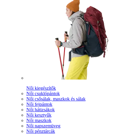
Női kiegészítők
Női csuklópántok
Női csősálak, maszkok és sálak
Női fejpántok
Női hátizsákok
Női kesztyűk
Női maszkok
Női napszemüveg
Női pénztárcák