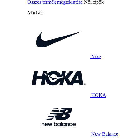
Összes termék megtekintése
Női cipők
Márkák
Nike
HOKA
New Balance