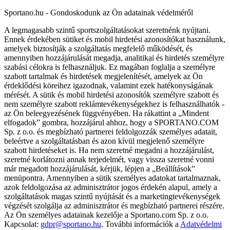
Sportano.hu - Gondoskodunk az Ön adatainak védelméről
A legmagasabb szintű sportszolgáltatásokat szeretnénk nyújtani.
Ennek érdekében sütiket és mobil hirdetési azonosítókat használunk,
amelyek biztosítják a szolgáltatás megfelelő működését, és
amennyiben hozzájárulását megadja, analitikai és hirdetés személyre
szabási célokra is felhasználjuk. Ez magában foglalja a személyre
szabott tartalmak és hirdetések megjelenítését, amelyek az Ön
érdeklődési köreihez igazodnak, valamint ezek hatékonyságának
mérését. A sütik és mobil hirdetési azonosítók személyre szabott és
nem személyre szabott reklámtevékenységekhez is felhasználhatók -
az Ön beleegyezésének függvényében. Ha rákattint a „Mindent
elfogadok” gombra, hozzájárul ahhoz, hogy a SPORTANO.COM
Sp. z o.o. és megbízható partnerei feldolgozzák személyes adatait,
beleértve a szolgáltatásban és azon kívül megjelenő személyre
szabott hirdetéseket is. Ha nem szeretné megadni a hozzájárulást,
szeretné korlátozni annak terjedelmét, vagy vissza szeretné vonni
már megadott hozzájárulását, kérjük, lépjen a „Beállítások”
menüpontra. Amennyiben a sütik személyes adatokat tartalmaznak,
azok feldolgozása az adminisztrátor jogos érdekén alapul, amely a
szolgáltatások magas szintű nyújtását és a marketingtevékenységek
végzését szolgálja az adminisztrátor és megbízható partnerei részére.
Az Ön személyes adatainak kezelője a Sportano.com Sp. z o.o.
Kapcsolat:
gdpr@sportano.hu
. További információk a
Adatvédelmi