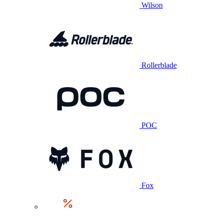
Wilson
Rollerblade
POC
Fox