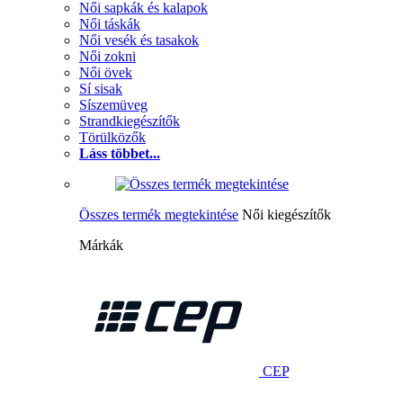
Női sapkák és kalapok
Női táskák
Női vesék és tasakok
Női zokni
Női övek
Sí sisak
Síszemüveg
Strandkiegészítők
Törülközők
Láss többet...
Összes termék megtekintése
Női kiegészítők
Márkák
CEP