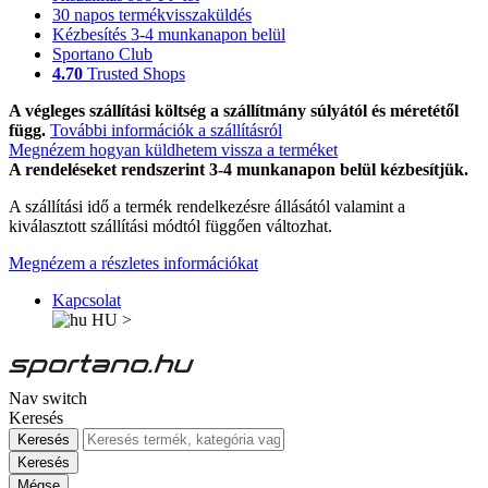
30 napos termékvisszaküldés
Kézbesítés 3-4 munkanapon belül
Sportano Club
4.70
Trusted Shops
A végleges szállítási költség a szállítmány súlyától és méretétől
függ.
További információk a szállításról
Megnézem hogyan küldhetem vissza a terméket
A rendeléseket rendszerint 3-4 munkanapon belül kézbesítjük.
A szállítási idő a termék rendelkezésre állásától valamint a
kiválasztott szállítási módtól függően változhat.
Megnézem a részletes információkat
Kapcsolat
HU
>
Nav switch
Keresés
Keresés
Keresés
Mégse