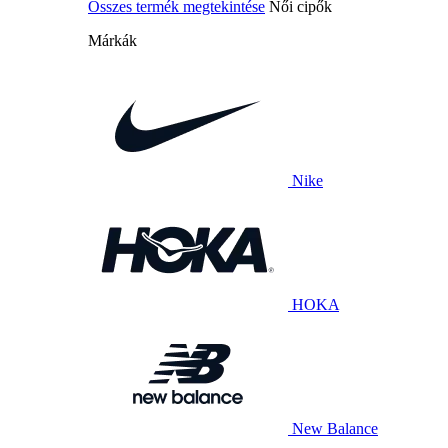
Összes termék megtekintése
Női cipők
Márkák
Nike
HOKA
New Balance