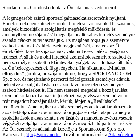
Sportano.hu - Gondoskodunk az Ön adatainak védelméről
A legmagasabb szintű sportszolgáltatásokat szeretnénk nyújtani.
Ennek érdekében sütiket és mobil hirdetési azonosítókat használunk,
amelyek biztosítják a szolgáltatás megfelelő működését, és
amennyiben hozzájárulását megadja, analitikai és hirdetés személyre
szabási célokra is felhasználjuk. Ez magában foglalja a személyre
szabott tartalmak és hirdetések megjelenítését, amelyek az Ön
érdeklődési köreihez igazodnak, valamint ezek hatékonyságának
mérését. A sütik és mobil hirdetési azonosítók személyre szabott és
nem személyre szabott reklámtevékenységekhez is felhasználhatók -
az Ön beleegyezésének függvényében. Ha rákattint a „Mindent
elfogadok” gombra, hozzájárul ahhoz, hogy a SPORTANO.COM
Sp. z o.o. és megbízható partnerei feldolgozzák személyes adatait,
beleértve a szolgáltatásban és azon kívül megjelenő személyre
szabott hirdetéseket is. Ha nem szeretné megadni a hozzájárulást,
szeretné korlátozni annak terjedelmét, vagy vissza szeretné vonni
már megadott hozzájárulását, kérjük, lépjen a „Beállítások”
menüpontra. Amennyiben a sütik személyes adatokat tartalmaznak,
azok feldolgozása az adminisztrátor jogos érdekén alapul, amely a
szolgáltatások magas szintű nyújtását és a marketingtevékenységek
végzését szolgálja az adminisztrátor és megbízható partnerei részére.
Az Ön személyes adatainak kezelője a Sportano.com Sp. z o.o.
Kapcsolat:
gdpr@sportano.hu
. További információk a
Adatvédelmi