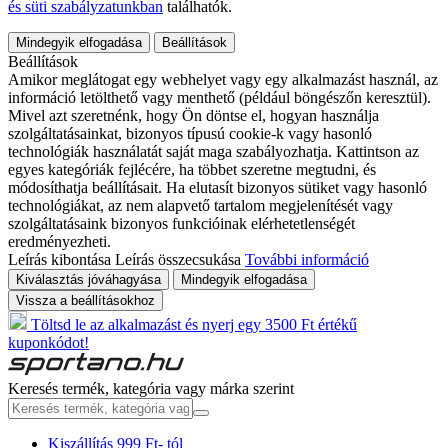
és süti szabályzatunkban
találhatók.
Mindegyik elfogadása
Beállítások
Beállítások
Amikor meglátogat egy webhelyet vagy egy alkalmazást használ, az
információ letölthető vagy menthető (például böngészőn keresztül).
Mivel azt szeretnénk, hogy Ön döntse el, hogyan használja
szolgáltatásainkat, bizonyos típusú cookie-k vagy hasonló
technológiák használatát saját maga szabályozhatja. Kattintson az
egyes kategóriák fejlécére, ha többet szeretne megtudni, és
módosíthatja beállításait. Ha elutasít bizonyos sütiket vagy hasonló
technológiákat, az nem alapvető tartalom megjelenítését vagy
szolgáltatásaink bizonyos funkcióinak elérhetetlenségét
eredményezheti.
Leírás kibontása
Leírás összecsukása
További információ
Kiválasztás jóváhagyása
Mindegyik elfogadása
Vissza a beállításokhoz
Töltsd le az alkalmazást és nyerj egy 3500 Ft értékű
kuponkódot!
Keresés termék, kategória vagy márka szerint
Kiszállítás 999 Ft- tól