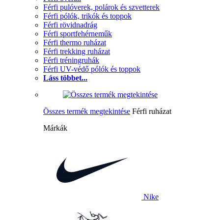
Férfi pulóverek, polárok és szvetterek
Férfi pólók, trikók és toppok
Férfi rövidnadrág
Férfi sportfehérneműk
Férfi thermo ruházat
Férfi trekking ruházat
Férfi tréningruhák
Férfi UV-védő pólók és toppok
Láss többet...
Összes termék megtekintése
Férfi ruházat
Márkák
Nike