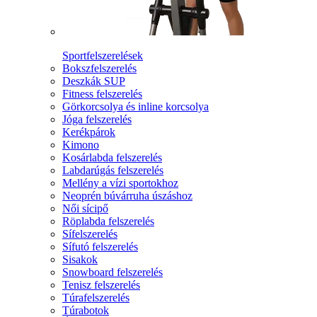
Sportfelszerelések
Bokszfelszerelés
Deszkák SUP
Fitness felszerelés
Görkorcsolya és inline korcsolya
Jóga felszerelés
Kerékpárok
Kimono
Kosárlabda felszerelés
Labdarúgás felszerelés
Mellény a vízi sportokhoz
Neoprén búvárruha úszáshoz
Női sícipő
Röplabda felszerelés
Sífelszerelés
Sífutó felszerelés
Sisakok
Snowboard felszerelés
Tenisz felszerelés
Túrafelszerelés
Túrabotok