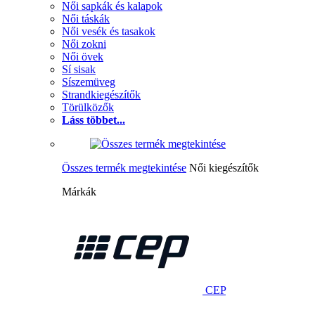
Női sapkák és kalapok
Női táskák
Női vesék és tasakok
Női zokni
Női övek
Sí sisak
Síszemüveg
Strandkiegészítők
Törülközők
Láss többet...
Összes termék megtekintése
Női kiegészítők
Márkák
CEP