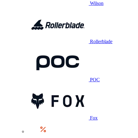
Wilson
Rollerblade
POC
Fox