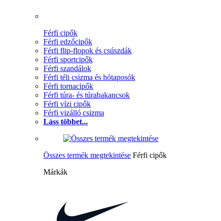
Férfi cipők
Férfi edzőcipők
Férfi flip-flopok és csúszdák
Férfi sportcipők
Férfi szandálok
Férfi téli csizma és hótaposók
Férfi tornacipők
Férfi túra- és túrabakancsok
Férfi vízi cipők
Férfi vizálló csizma
Láss többet...
Összes termék megtekintése
Férfi cipők
Márkák