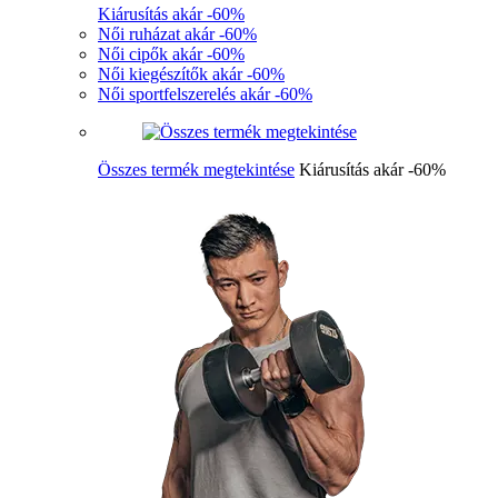
Kiárusítás akár -60%
Női ruházat akár -60%
Női cipők akár -60%
Női kiegészítők akár -60%
Női sportfelszerelés akár -60%
Összes termék megtekintése
Kiárusítás akár -60%