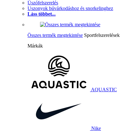
Úszófelszerelés
Uszonyok búvárkodáshoz és snorkelinghez
Láss többet...
Összes termék megtekintése
Sportfelszerelések
Márkák
AQUASTIC
Nike