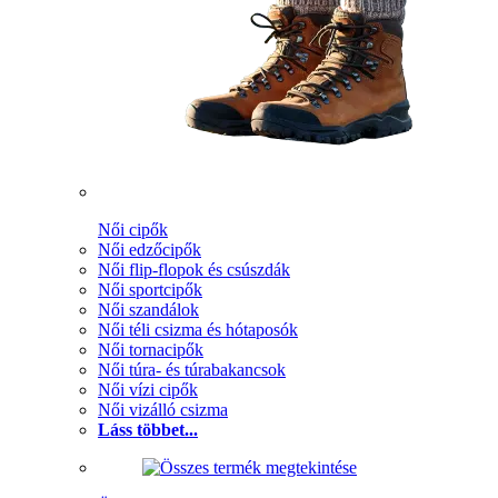
Női cipők
Női edzőcipők
Női flip-flopok és csúszdák
Női sportcipők
Női szandálok
Női téli csizma és hótaposók
Női tornacipők
Női túra- és túrabakancsok
Női vízi cipők
Női vizálló csizma
Láss többet...