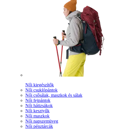
Női kiegészítők
Női csuklópántok
Női csősálak, maszkok és sálak
Női fejpántok
Női hátizsákok
Női kesztyűk
Női maszkok
Női napszemüveg
Női pénztárcák