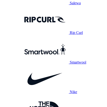
Salewa
Rip Curl
Smartwool
Nike