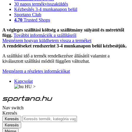
30 napos termékvisszaküldés
Kézbesítés 3-4 munkanapon belül
Sportano Club
4.70
Trusted Shops
A végleges szállítási költség a szállítmány súlyától és méretétől
függ.
További információk a szállításról
Megnézem hogyan küldhetem vissza a terméket
A rendeléseket rendszerint 3-4 munkanapon belül kézbesítjük.
A szállítási idő a termék rendelkezésre állásától valamint a
kiválasztott szállítási módtól függően változhat.
Megnézem a részletes információkat
Kapcsolat
HU
>
Nav switch
Keresés
Keresés
Keresés
Mégse