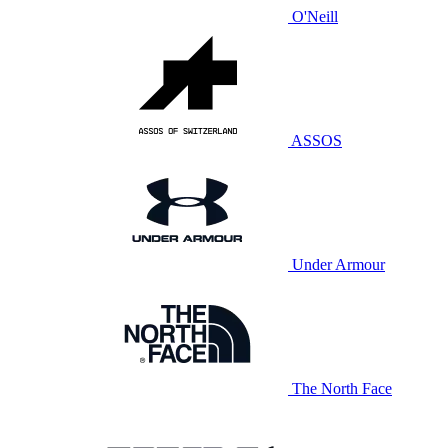
O'Neill
ASSOS
Under Armour
The North Face