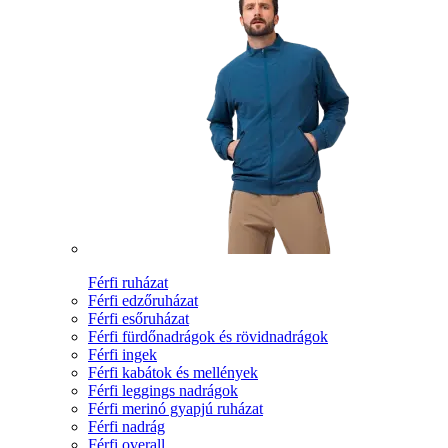
Férfi ruházat
Férfi edzőruházat
Férfi esőruházat
Férfi fürdőnadrágok és rövidnadrágok
Férfi ingek
Férfi kabátok és mellények
Férfi leggings nadrágok
Férfi merinó gyapjú ruházat
Férfi nadrág
Férfi overall