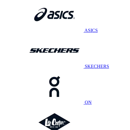
ASICS
SKECHERS
ON