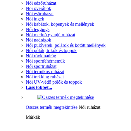
Női edzőruházat
Nöi overállok
Női esőruházat
Női ingek
Női kabátok, köpenyek és mellények
Női leggings
Női merinó gyapjú ruházat
Női nadrágok
Női pulóverek, polárok és kötött mellények
Női pólók, trikók és toppok
Női rövidnadrág
Női sportfehérneműk
Női sportruházat
Női termikus ruházat
Női trekking ruházat
Női UV-védő pólók és toppok
Láss többet...
Összes termék megtekintése
Női ruházat
Márkák