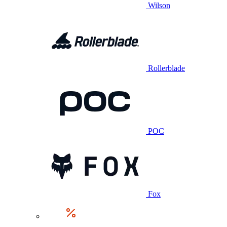
Wilson
Rollerblade
POC
Fox