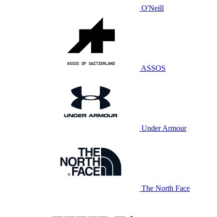
O'Neill
ASSOS
Under Armour
The North Face