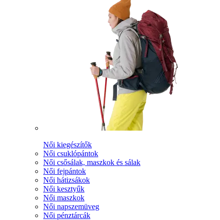
Női kiegészítők
Női csuklópántok
Női csősálak, maszkok és sálak
Női fejpántok
Női hátizsákok
Női kesztyűk
Női maszkok
Női napszemüveg
Női pénztárcák