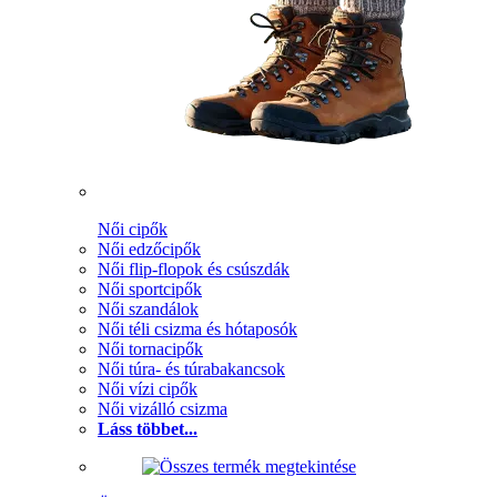
Női cipők
Női edzőcipők
Női flip-flopok és csúszdák
Női sportcipők
Női szandálok
Női téli csizma és hótaposók
Női tornacipők
Női túra- és túrabakancsok
Női vízi cipők
Női vizálló csizma
Láss többet...