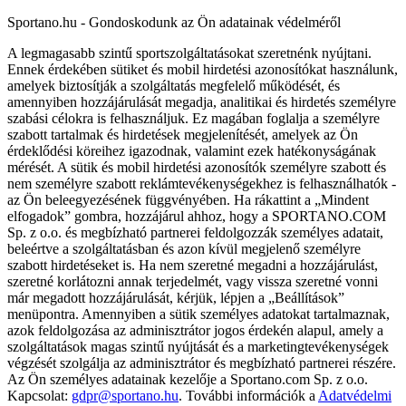
Sportano.hu - Gondoskodunk az Ön adatainak védelméről
A legmagasabb szintű sportszolgáltatásokat szeretnénk nyújtani.
Ennek érdekében sütiket és mobil hirdetési azonosítókat használunk,
amelyek biztosítják a szolgáltatás megfelelő működését, és
amennyiben hozzájárulását megadja, analitikai és hirdetés személyre
szabási célokra is felhasználjuk. Ez magában foglalja a személyre
szabott tartalmak és hirdetések megjelenítését, amelyek az Ön
érdeklődési köreihez igazodnak, valamint ezek hatékonyságának
mérését. A sütik és mobil hirdetési azonosítók személyre szabott és
nem személyre szabott reklámtevékenységekhez is felhasználhatók -
az Ön beleegyezésének függvényében. Ha rákattint a „Mindent
elfogadok” gombra, hozzájárul ahhoz, hogy a SPORTANO.COM
Sp. z o.o. és megbízható partnerei feldolgozzák személyes adatait,
beleértve a szolgáltatásban és azon kívül megjelenő személyre
szabott hirdetéseket is. Ha nem szeretné megadni a hozzájárulást,
szeretné korlátozni annak terjedelmét, vagy vissza szeretné vonni
már megadott hozzájárulását, kérjük, lépjen a „Beállítások”
menüpontra. Amennyiben a sütik személyes adatokat tartalmaznak,
azok feldolgozása az adminisztrátor jogos érdekén alapul, amely a
szolgáltatások magas szintű nyújtását és a marketingtevékenységek
végzését szolgálja az adminisztrátor és megbízható partnerei részére.
Az Ön személyes adatainak kezelője a Sportano.com Sp. z o.o.
Kapcsolat:
gdpr@sportano.hu
. További információk a
Adatvédelmi