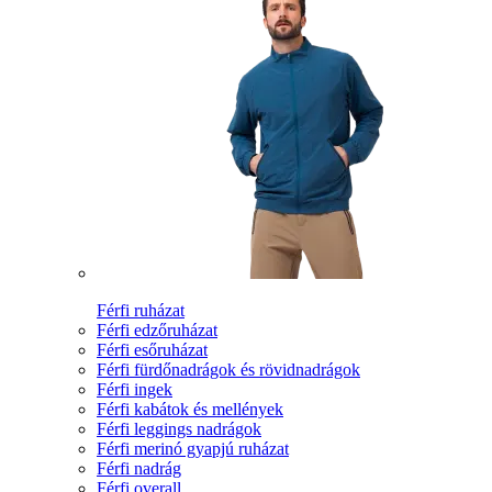
Férfi ruházat
Férfi edzőruházat
Férfi esőruházat
Férfi fürdőnadrágok és rövidnadrágok
Férfi ingek
Férfi kabátok és mellények
Férfi leggings nadrágok
Férfi merinó gyapjú ruházat
Férfi nadrág
Férfi overall