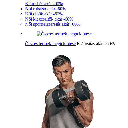
Kiárusítás akár -60%
Női ruházat akár -60%
Női cipők akár -60%
Női kiegészítők akár -60%
Női sportfelszerelés akár -60%
Összes termék megtekintése
Kiárusítás akár -60%