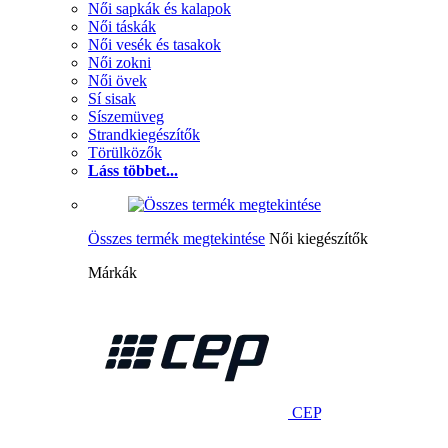
Női sapkák és kalapok
Női táskák
Női vesék és tasakok
Női zokni
Női övek
Sí sisak
Síszemüveg
Strandkiegészítők
Törülközők
Láss többet...
Összes termék megtekintése
Női kiegészítők
Márkák
CEP