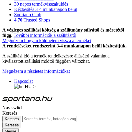
30 napos termékvisszaküldés
Kézbesítés 3-4 munkanapon belül
Sportano Club
4.70
Trusted Shops
A végleges szállítási költség a szállítmány súlyától és méretétől
függ.
További információk a szállításról
Megnézem hogyan küldhetem vissza a terméket
A rendeléseket rendszerint 3-4 munkanapon belül kézbesítjük.
A szállítási idő a termék rendelkezésre állásától valamint a
kiválasztott szállítási módtól függően változhat.
Megnézem a részletes információkat
Kapcsolat
HU
>
Nav switch
Keresés
Keresés
Keresés
Mégse