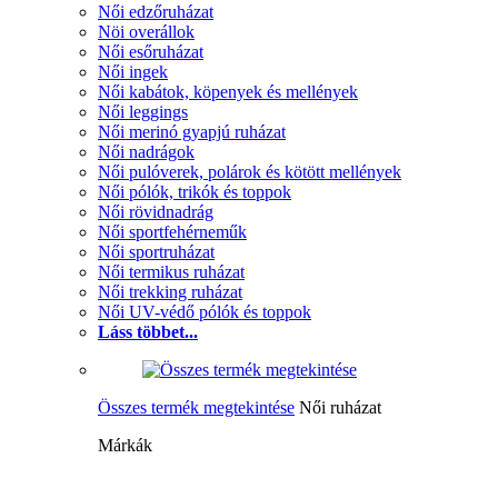
Női edzőruházat
Nöi overállok
Női esőruházat
Női ingek
Női kabátok, köpenyek és mellények
Női leggings
Női merinó gyapjú ruházat
Női nadrágok
Női pulóverek, polárok és kötött mellények
Női pólók, trikók és toppok
Női rövidnadrág
Női sportfehérneműk
Női sportruházat
Női termikus ruházat
Női trekking ruházat
Női UV-védő pólók és toppok
Láss többet...
Összes termék megtekintése
Női ruházat
Márkák