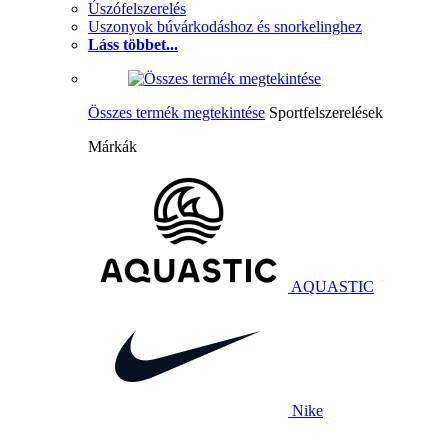
Úszófelszerelés
Uszonyok búvárkodáshoz és snorkelinghez
Láss többet...
Összes termék megtekintése
Sportfelszerelések
Márkák
AQUASTIC
Nike