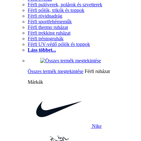
Férfi pulóverek, polárok és szvetterek
Férfi pólók, trikók és toppok
Férfi rövidnadrág
Férfi sportfehérneműk
Férfi thermo ruházat
Férfi trekking ruházat
Férfi tréningruhák
Férfi UV-védő pólók és toppok
Láss többet...
Összes termék megtekintése
Férfi ruházat
Márkák
Nike