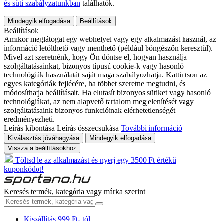
és süti szabályzatunkban
találhatók.
Mindegyik elfogadása
Beállítások
Beállítások
Amikor meglátogat egy webhelyet vagy egy alkalmazást használ, az
információ letölthető vagy menthető (például böngészőn keresztül).
Mivel azt szeretnénk, hogy Ön döntse el, hogyan használja
szolgáltatásainkat, bizonyos típusú cookie-k vagy hasonló
technológiák használatát saját maga szabályozhatja. Kattintson az
egyes kategóriák fejlécére, ha többet szeretne megtudni, és
módosíthatja beállításait. Ha elutasít bizonyos sütiket vagy hasonló
technológiákat, az nem alapvető tartalom megjelenítését vagy
szolgáltatásaink bizonyos funkcióinak elérhetetlenségét
eredményezheti.
Leírás kibontása
Leírás összecsukása
További információ
Kiválasztás jóváhagyása
Mindegyik elfogadása
Vissza a beállításokhoz
Töltsd le az alkalmazást és nyerj egy 3500 Ft értékű
kuponkódot!
Keresés termék, kategória vagy márka szerint
Kiszállítás 999 Ft- tól