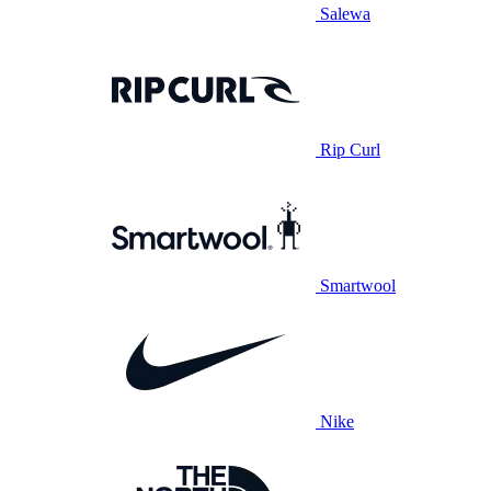
Salewa
Rip Curl
Smartwool
Nike