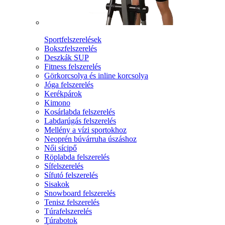
Sportfelszerelések
Bokszfelszerelés
Deszkák SUP
Fitness felszerelés
Görkorcsolya és inline korcsolya
Jóga felszerelés
Kerékpárok
Kimono
Kosárlabda felszerelés
Labdarúgás felszerelés
Mellény a vízi sportokhoz
Neoprén búvárruha úszáshoz
Női sícipő
Röplabda felszerelés
Sífelszerelés
Sífutó felszerelés
Sisakok
Snowboard felszerelés
Tenisz felszerelés
Túrafelszerelés
Túrabotok