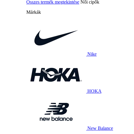
Összes termék megtekintése
Női cipők
Márkák
Nike
HOKA
New Balance