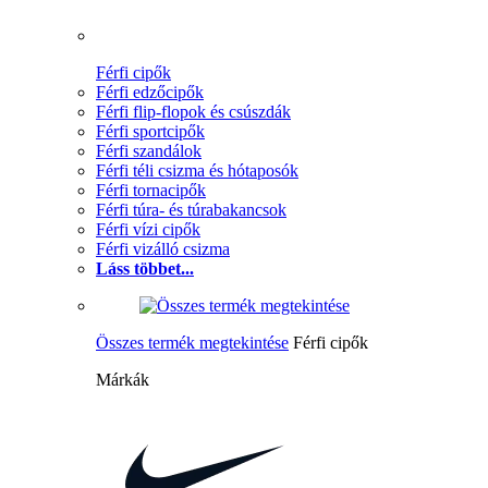
Férfi cipők
Férfi edzőcipők
Férfi flip-flopok és csúszdák
Férfi sportcipők
Férfi szandálok
Férfi téli csizma és hótaposók
Férfi tornacipők
Férfi túra- és túrabakancsok
Férfi vízi cipők
Férfi vizálló csizma
Láss többet...
Összes termék megtekintése
Férfi cipők
Márkák