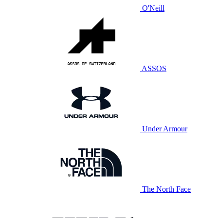
O'Neill
ASSOS
Under Armour
The North Face