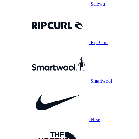
Salewa
Rip Curl
Smartwool
Nike