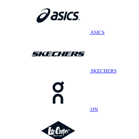
ASICS
SKECHERS
ON