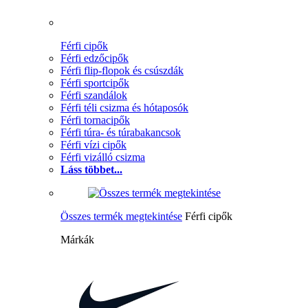
Férfi cipők
Férfi edzőcipők
Férfi flip-flopok és csúszdák
Férfi sportcipők
Férfi szandálok
Férfi téli csizma és hótaposók
Férfi tornacipők
Férfi túra- és túrabakancsok
Férfi vízi cipők
Férfi vizálló csizma
Láss többet...
Összes termék megtekintése
Férfi cipők
Márkák