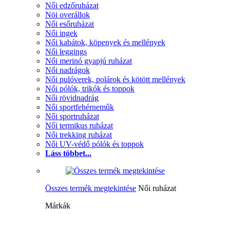
Női edzőruházat
Nöi overállok
Női esőruházat
Női ingek
Női kabátok, köpenyek és mellények
Női leggings
Női merinó gyapjú ruházat
Női nadrágok
Női pulóverek, polárok és kötött mellények
Női pólók, trikók és toppok
Női rövidnadrág
Női sportfehérneműk
Női sportruházat
Női termikus ruházat
Női trekking ruházat
Női UV-védő pólók és toppok
Láss többet...
Összes termék megtekintése
Női ruházat
Márkák