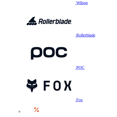
Wilson
Rollerblade
POC
Fox