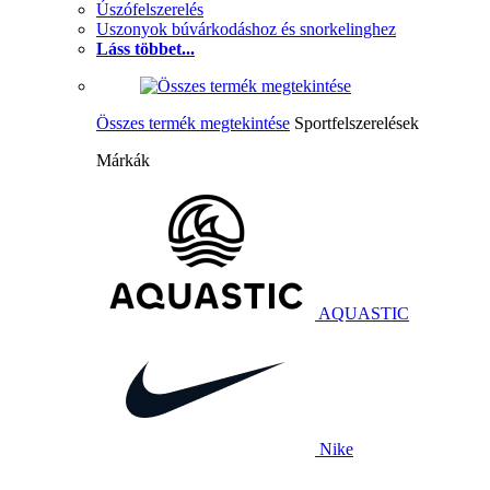
Úszófelszerelés
Uszonyok búvárkodáshoz és snorkelinghez
Láss többet...
Összes termék megtekintése
Sportfelszerelések
Márkák
AQUASTIC
Nike