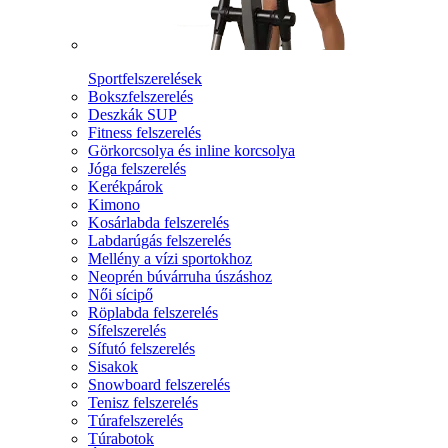
Sportfelszerelések
Bokszfelszerelés
Deszkák SUP
Fitness felszerelés
Görkorcsolya és inline korcsolya
Jóga felszerelés
Kerékpárok
Kimono
Kosárlabda felszerelés
Labdarúgás felszerelés
Mellény a vízi sportokhoz
Neoprén búvárruha úszáshoz
Női sícipő
Röplabda felszerelés
Sífelszerelés
Sífutó felszerelés
Sisakok
Snowboard felszerelés
Tenisz felszerelés
Túrafelszerelés
Túrabotok