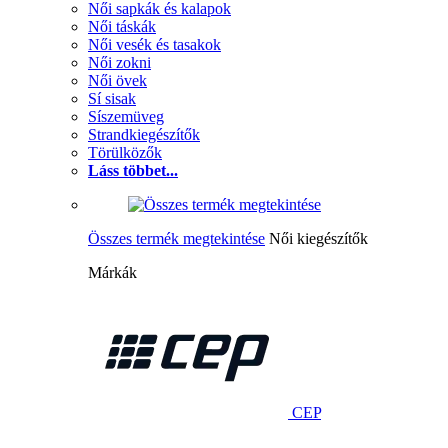
Női sapkák és kalapok
Női táskák
Női vesék és tasakok
Női zokni
Női övek
Sí sisak
Síszemüveg
Strandkiegészítők
Törülközők
Láss többet...
Összes termék megtekintése
Női kiegészítők
Márkák
CEP