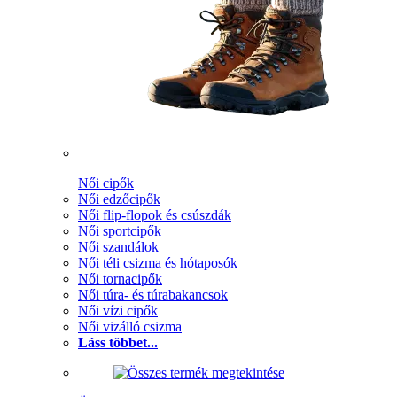
Női cipők
Női edzőcipők
Női flip-flopok és csúszdák
Női sportcipők
Női szandálok
Női téli csizma és hótaposók
Női tornacipők
Női túra- és túrabakancsok
Női vízi cipők
Női vizálló csizma
Láss többet...