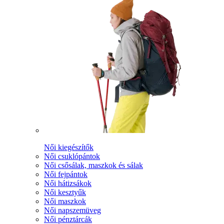
Női kiegészítők
Női csuklópántok
Női csősálak, maszkok és sálak
Női fejpántok
Női hátizsákok
Női kesztyűk
Női maszkok
Női napszemüveg
Női pénztárcák