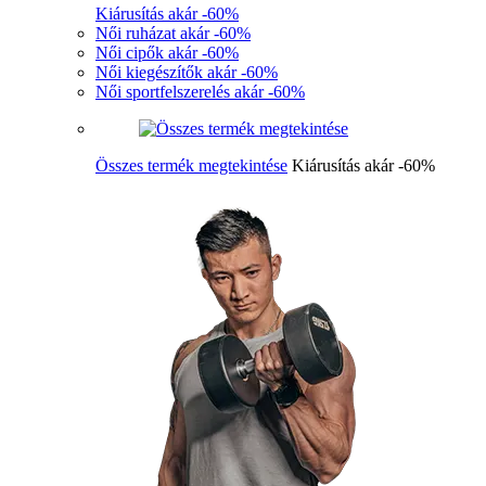
Kiárusítás akár -60%
Női ruházat akár -60%
Női cipők akár -60%
Női kiegészítők akár -60%
Női sportfelszerelés akár -60%
Összes termék megtekintése
Kiárusítás akár -60%