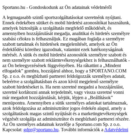
Sportano.hu - Gondoskodunk az Ön adatainak védelméről
A legmagasabb szintű sportszolgáltatásokat szeretnénk nyújtani.
Ennek érdekében sütiket és mobil hirdetési azonosítókat használunk,
amelyek biztosítják a szolgáltatás megfelelő működését, és
amennyiben hozzájárulását megadja, analitikai és hirdetés személyre
szabási célokra is felhasználjuk. Ez magában foglalja a személyre
szabott tartalmak és hirdetések megjelenítését, amelyek az Ön
érdeklődési köreihez igazodnak, valamint ezek hatékonyságának
mérését. A sütik és mobil hirdetési azonosítók személyre szabott és
nem személyre szabott reklámtevékenységekhez is felhasználhatók -
az Ön beleegyezésének függvényében. Ha rákattint a „Mindent
elfogadok” gombra, hozzájárul ahhoz, hogy a SPORTANO.COM
Sp. z o.o. és megbízható partnerei feldolgozzák személyes adatait,
beleértve a szolgáltatásban és azon kívül megjelenő személyre
szabott hirdetéseket is. Ha nem szeretné megadni a hozzájárulást,
szeretné korlátozni annak terjedelmét, vagy vissza szeretné vonni
már megadott hozzájárulását, kérjük, lépjen a „Beállítások”
menüpontra. Amennyiben a sütik személyes adatokat tartalmaznak,
azok feldolgozása az adminisztrátor jogos érdekén alapul, amely a
szolgáltatások magas szintű nyújtását és a marketingtevékenységek
végzését szolgálja az adminisztrátor és megbízható partnerei részére.
Az Ön személyes adatainak kezelője a Sportano.com Sp. z o.o.
Kapcsolat:
gdpr@sportano.hu
. További információk a
Adatvédelmi