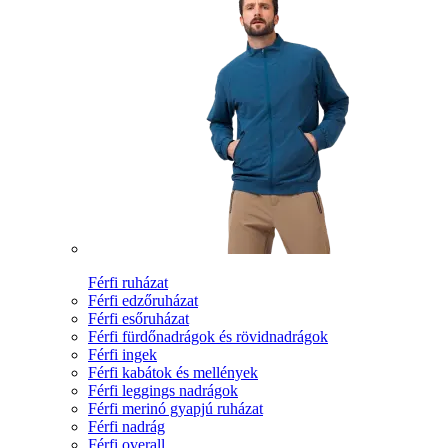
Férfi ruházat
Férfi edzőruházat
Férfi esőruházat
Férfi fürdőnadrágok és rövidnadrágok
Férfi ingek
Férfi kabátok és mellények
Férfi leggings nadrágok
Férfi merinó gyapjú ruházat
Férfi nadrág
Férfi overall