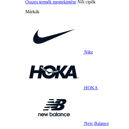
Összes termék megtekintése
Női cipők
Márkák
Nike
HOKA
New Balance