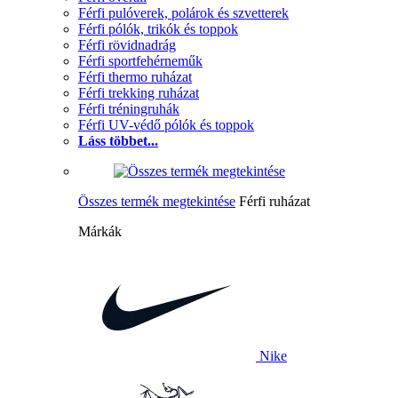
Férfi pulóverek, polárok és szvetterek
Férfi pólók, trikók és toppok
Férfi rövidnadrág
Férfi sportfehérneműk
Férfi thermo ruházat
Férfi trekking ruházat
Férfi tréningruhák
Férfi UV-védő pólók és toppok
Láss többet...
Összes termék megtekintése
Férfi ruházat
Márkák
Nike