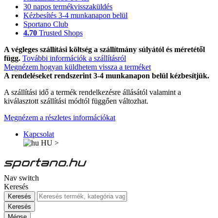
30 napos termékvisszaküldés
Kézbesítés 3-4 munkanapon belül
Sportano Club
4.70
Trusted Shops
A végleges szállítási költség a szállítmány súlyától és méretétől
függ.
További információk a szállításról
Megnézem hogyan küldhetem vissza a terméket
A rendeléseket rendszerint 3-4 munkanapon belül kézbesítjük.
A szállítási idő a termék rendelkezésre állásától valamint a
kiválasztott szállítási módtól függően változhat.
Megnézem a részletes információkat
Kapcsolat
HU
>
Nav switch
Keresés
Keresés
Keresés
Mégse