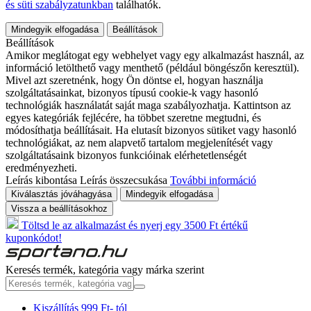
és süti szabályzatunkban
találhatók.
Mindegyik elfogadása
Beállítások
Beállítások
Amikor meglátogat egy webhelyet vagy egy alkalmazást használ, az
információ letölthető vagy menthető (például böngészőn keresztül).
Mivel azt szeretnénk, hogy Ön döntse el, hogyan használja
szolgáltatásainkat, bizonyos típusú cookie-k vagy hasonló
technológiák használatát saját maga szabályozhatja. Kattintson az
egyes kategóriák fejlécére, ha többet szeretne megtudni, és
módosíthatja beállításait. Ha elutasít bizonyos sütiket vagy hasonló
technológiákat, az nem alapvető tartalom megjelenítését vagy
szolgáltatásaink bizonyos funkcióinak elérhetetlenségét
eredményezheti.
Leírás kibontása
Leírás összecsukása
További információ
Kiválasztás jóváhagyása
Mindegyik elfogadása
Vissza a beállításokhoz
Töltsd le az alkalmazást és nyerj egy 3500 Ft értékű
kuponkódot!
Keresés termék, kategória vagy márka szerint
Kiszállítás 999 Ft- tól