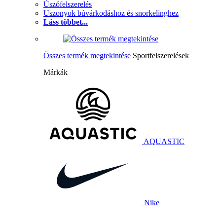
Úszófelszerelés
Uszonyok búvárkodáshoz és snorkelinghez
Láss többet...
Összes termék megtekintése
Sportfelszerelések
Márkák
AQUASTIC
Nike