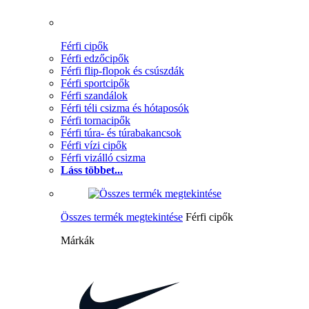
Férfi cipők
Férfi edzőcipők
Férfi flip-flopok és csúszdák
Férfi sportcipők
Férfi szandálok
Férfi téli csizma és hótaposók
Férfi tornacipők
Férfi túra- és túrabakancsok
Férfi vízi cipők
Férfi vizálló csizma
Láss többet...
Összes termék megtekintése
Férfi cipők
Márkák