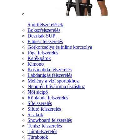
Sportfelszerelések
Bokszfelszerelés
Deszkák SUP
Fitness felszerelés
Görkorcsolya és inline korcsolya
Jóga felszerelés
Kerékpárok
Kimono
Kosárlabda felszerelés
Labdarúgás felszerelés
Mellény a vízi sportokhoz
Neoprén búvárruha úszáshoz
Női sícipő
Röplabda felszerelés
Sífelszerelés
Sífutó felszerelés
Sisakok
Snowboard felszerelés
Tenisz felszerelés
Túrafelszerelés
Túrabotok