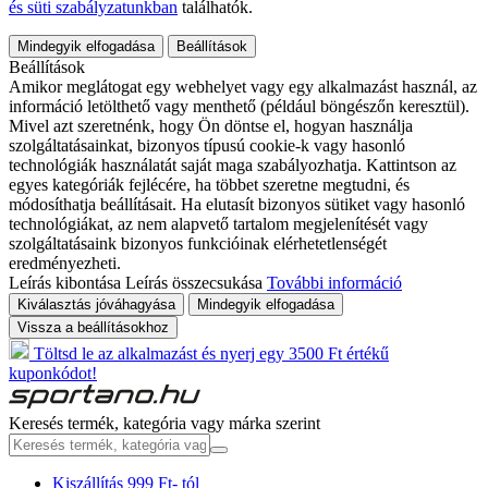
és süti szabályzatunkban
találhatók.
Mindegyik elfogadása
Beállítások
Beállítások
Amikor meglátogat egy webhelyet vagy egy alkalmazást használ, az
információ letölthető vagy menthető (például böngészőn keresztül).
Mivel azt szeretnénk, hogy Ön döntse el, hogyan használja
szolgáltatásainkat, bizonyos típusú cookie-k vagy hasonló
technológiák használatát saját maga szabályozhatja. Kattintson az
egyes kategóriák fejlécére, ha többet szeretne megtudni, és
módosíthatja beállításait. Ha elutasít bizonyos sütiket vagy hasonló
technológiákat, az nem alapvető tartalom megjelenítését vagy
szolgáltatásaink bizonyos funkcióinak elérhetetlenségét
eredményezheti.
Leírás kibontása
Leírás összecsukása
További információ
Kiválasztás jóváhagyása
Mindegyik elfogadása
Vissza a beállításokhoz
Töltsd le az alkalmazást és nyerj egy 3500 Ft értékű
kuponkódot!
Keresés termék, kategória vagy márka szerint
Kiszállítás 999 Ft- tól