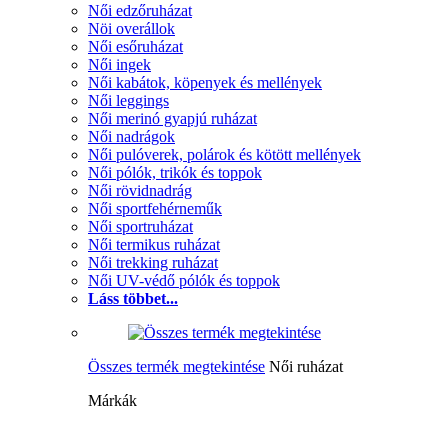
Női edzőruházat
Nöi overállok
Női esőruházat
Női ingek
Női kabátok, köpenyek és mellények
Női leggings
Női merinó gyapjú ruházat
Női nadrágok
Női pulóverek, polárok és kötött mellények
Női pólók, trikók és toppok
Női rövidnadrág
Női sportfehérneműk
Női sportruházat
Női termikus ruházat
Női trekking ruházat
Női UV-védő pólók és toppok
Láss többet...
Összes termék megtekintése
Női ruházat
Márkák