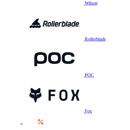
Wilson
Rollerblade
POC
Fox