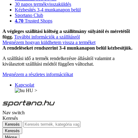
30 napos termékvisszaküldés
Kézbesítés 3-4 munkanapon belül
Sportano Club
4.70
Trusted Shops
A végleges szállítási költség a szállítmány súlyától és méretétől
függ.
További információk a szállításról
Megnézem hogyan küldhetem vissza a terméket
A rendeléseket rendszerint 3-4 munkanapon belül kézbesítjük.
A szállítási idő a termék rendelkezésre állásától valamint a
kiválasztott szállítási módtól függően változhat.
Megnézem a részletes információkat
Kapcsolat
HU
>
Nav switch
Keresés
Keresés
Keresés
Mégse