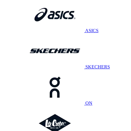
ASICS
SKECHERS
ON