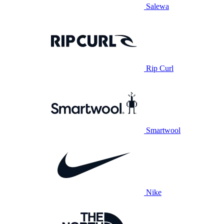
Salewa
Rip Curl
Smartwool
Nike