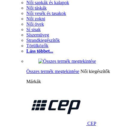
Női sapkák és kalapok
Női táskák
Női vesék és tasakok
Női zokni
Női övek
Sí sisak
Síszemüveg
Strandkiegészítők
Törülközők
Láss többet...
Összes termék megtekintése
Női kiegészítők
Márkák
CEP