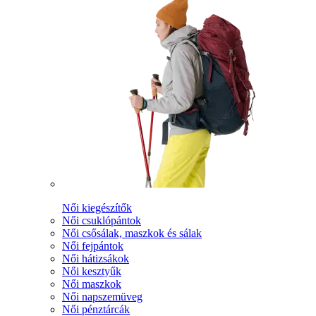
Női kiegészítők
Női csuklópántok
Női csősálak, maszkok és sálak
Női fejpántok
Női hátizsákok
Női kesztyűk
Női maszkok
Női napszemüveg
Női pénztárcák