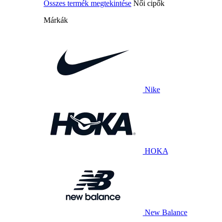
Összes termék megtekintése
Női cipők
Márkák
Nike
HOKA
New Balance