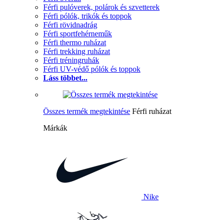
Férfi pulóverek, polárok és szvetterek
Férfi pólók, trikók és toppok
Férfi rövidnadrág
Férfi sportfehérneműk
Férfi thermo ruházat
Férfi trekking ruházat
Férfi tréningruhák
Férfi UV-védő pólók és toppok
Láss többet...
Összes termék megtekintése
Férfi ruházat
Márkák
Nike