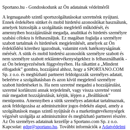
Sportano.hu - Gondoskodunk az Ön adatainak védelméről
A legmagasabb szintű sportszolgáltatásokat szeretnénk nyújtani.
Ennek érdekében sütiket és mobil hirdetési azonosítókat használunk,
amelyek biztosítják a szolgáltatás megfelelő működését, és
amennyiben hozzájárulását megadja, analitikai és hirdetés személyre
szabási célokra is felhasználjuk. Ez magában foglalja a személyre
szabott tartalmak és hirdetések megjelenítését, amelyek az Ön
érdeklődési köreihez igazodnak, valamint ezek hatékonyságának
mérését. A sütik és mobil hirdetési azonosítók személyre szabott és
nem személyre szabott reklámtevékenységekhez is felhasználhatók -
az Ön beleegyezésének függvényében. Ha rákattint a „Mindent
elfogadok” gombra, hozzájárul ahhoz, hogy a SPORTANO.COM
Sp. z o.o. és megbízható partnerei feldolgozzák személyes adatait,
beleértve a szolgáltatásban és azon kívül megjelenő személyre
szabott hirdetéseket is. Ha nem szeretné megadni a hozzájárulást,
szeretné korlátozni annak terjedelmét, vagy vissza szeretné vonni
már megadott hozzájárulását, kérjük, lépjen a „Beállítások”
menüpontra. Amennyiben a sütik személyes adatokat tartalmaznak,
azok feldolgozása az adminisztrátor jogos érdekén alapul, amely a
szolgáltatások magas szintű nyújtását és a marketingtevékenységek
végzését szolgálja az adminisztrátor és megbízható partnerei részére.
Az Ön személyes adatainak kezelője a Sportano.com Sp. z o.o.
Kapcsolat:
gdpr@sportano.hu
. További információk a
Adatvédelmi