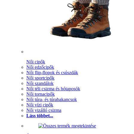
Női cipők
Női edzőcipők
Női flip-flopok és csúszdák
Női sportcipők
Női szandálok
Női téli csizma és hótaposók
Női tornacipők
Női túra- és túrabakancsok
Női vízi cipők
Női vizálló csizma
Láss többet...