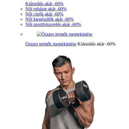
Kiárusítás akár -60%
Női ruházat akár -60%
Női cipők akár -60%
Női kiegészítők akár -60%
Női sportfelszerelés akár -60%
Összes termék megtekintése
Kiárusítás akár -60%