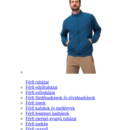
Férfi ruházat
Férfi edzőruházat
Férfi esőruházat
Férfi fürdőnadrágok és rövidnadrágok
Férfi ingek
Férfi kabátok és mellények
Férfi leggings nadrágok
Férfi merinó gyapjú ruházat
Férfi nadrág
Férfi overall