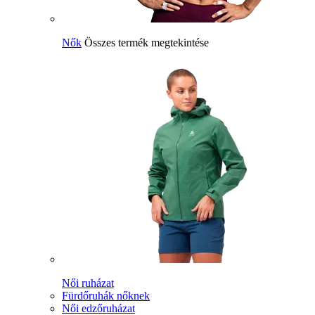
Nők
Összes termék megtekintése
Női ruházat
Fürdőruhák nőknek
Női edzőruházat