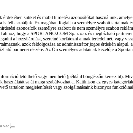
k érdekében sütiket és mobil hirdetési azonosítókat használunk, amelye
ra is felhasználjuk. Ez magában foglalja a személyre szabott tartalmak 
hirdetési azonosítók személyre szabott és nem személyre szabott rekl
l ahhoz, hogy a SPORTANO.COM Sp. z o.o. és megbízható partnerei fel
gadni a hozzájárulást, szeretné korlátozni annak terjedelmét, vagy viss
almaznak, azok feldolgozása az adminisztrátor jogos érdekén alapul, am
ízható partnerei részére. Az Ön személyes adatainak kezelője a Sporta
formáció letölthető vagy menthető (például böngészőn keresztül). Mive
 használatát saját maga szabályozhatja. Kattintson az egyes kategóriák f
vető tartalom megjelenítését vagy szolgáltatásaink bizonyos funkcióina