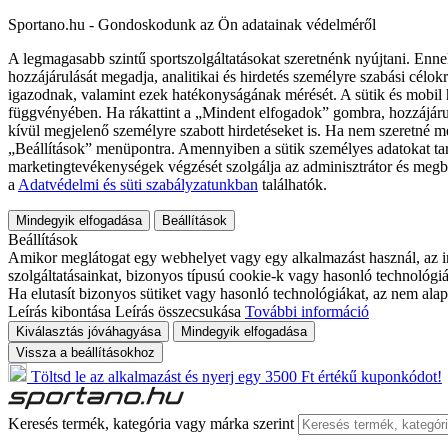
Sportano.hu - Gondoskodunk az Ön adatainak védelméről
A legmagasabb szintű sportszolgáltatásokat szeretnénk nyújtani. Enne
hozzájárulását megadja, analitikai és hirdetés személyre szabási célok
igazodnak, valamint ezek hatékonyságának mérését. A sütik és mobil 
függvényében. Ha rákattint a „Mindent elfogadok” gombra, hozzájáru
kívül megjelenő személyre szabott hirdetéseket is. Ha nem szeretné me
„Beállítások” menüpontra. Amennyiben a sütik személyes adatokat tart
marketingtevékenységek végzését szolgálja az adminisztrátor és megb
a
Adatvédelmi és süti szabályzatunkban
találhatók.
Mindegyik elfogadása
Beállítások
Beállítások
Amikor meglátogat egy webhelyet vagy egy alkalmazást használ, az in
szolgáltatásainkat, bizonyos típusú cookie-k vagy hasonló technológiák
Ha elutasít bizonyos sütiket vagy hasonló technológiákat, az nem alap
Leírás kibontása
Leírás összecsukása
További információ
Kiválasztás jóváhagyása
Mindegyik elfogadása
Vissza a beállításokhoz
Töltsd le az alkalmazást és nyerj egy 3500 Ft értékű kuponkódot!
Keresés termék, kategória vagy márka szerint