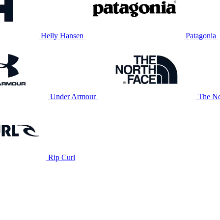
Helly Hansen
Patagonia
Under Armour
The No
Rip Curl