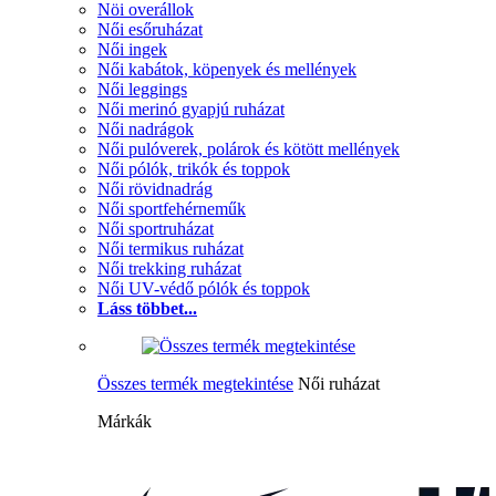
Nöi overállok
Női esőruházat
Női ingek
Női kabátok, köpenyek és mellények
Női leggings
Női merinó gyapjú ruházat
Női nadrágok
Női pulóverek, polárok és kötött mellények
Női pólók, trikók és toppok
Női rövidnadrág
Női sportfehérneműk
Női sportruházat
Női termikus ruházat
Női trekking ruházat
Női UV-védő pólók és toppok
Láss többet...
Összes termék megtekintése
Női ruházat
Márkák