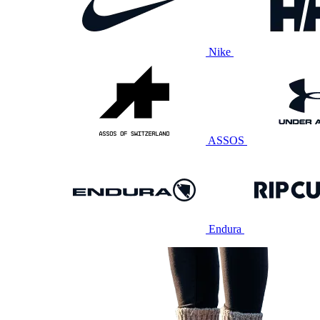
Nike
ASSOS
Endura