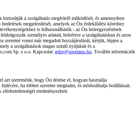
k biztosítják a szolgáltatás megfelelő működését, és amennyiben
és hirdetések megjelenítését, amelyek az Ön érdeklődési köreihez
ámtevékenységekhez is felhasználhatók - az Ön beleegyezésének
dolgozzák személyes adatait, beleértve a szolgáltatásban és azon
za szeretné vonni már megadott hozzájárulását, kérjük, lépjen a
ely a szolgáltatások magas szintű nyújtását és a
no.com Sp. z o.o. Kapcsolat:
gdpr@sportano.hu
. További információk
l azt szeretnénk, hogy Ön döntse el, hogyan használja
ejlécére, ha többet szeretne megtudni, és módosíthatja beállításait.
k elérhetetlenségét eredményezheti.