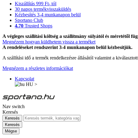
Kiszállítás 999 Ft- tól
30 napos termékvisszaküldés
Kézbesítés 3-4 munkanapon belül
Sportano Club
4.70
Trusted Shops
A végleges szállítási költség a szállítmány súlyától és méretétől füg
Megnézem hogyan küldhetem vissza a terméket
A rendeléseket rendszerint 3-4 munkanapon belül kézbesítjük.
A szállítási idő a termék rendelkezésre állásától valamint a kiválasztot
Megnézem a részletes információkat
Kapcsolat
HU
>
Nav switch
Keresés
Keresés
Keresés
Mégse