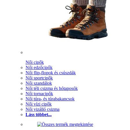
Női cipők
Női edzőcipők
Női flip-flopok és csúszdák
Női sportcipők
Női szandálok
Női téli csizma és hótaposók
Női tornacipők
Női túra- és túrabakancsok
Női vízi cipők
Női vizálló csizma
Láss többet...