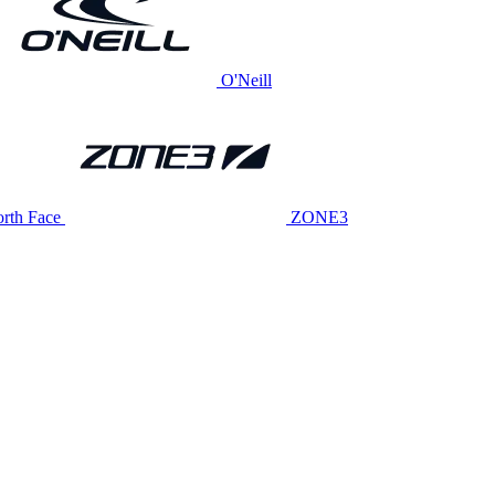
O'Neill
rth Face
ZONE3