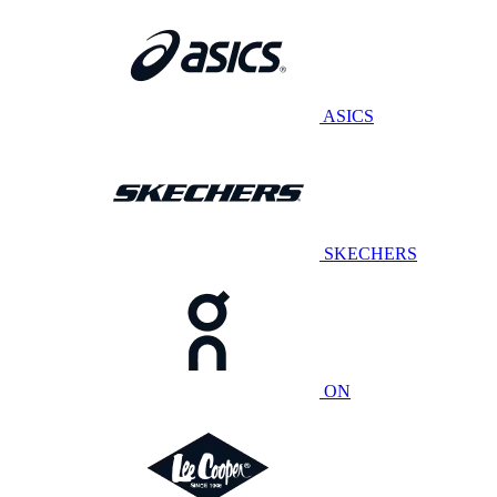
ASICS
SKECHERS
ON