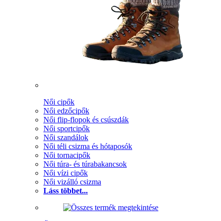
Női cipők
Női edzőcipők
Női flip-flopok és csúszdák
Női sportcipők
Női szandálok
Női téli csizma és hótaposók
Női tornacipők
Női túra- és túrabakancsok
Női vízi cipők
Női vizálló csizma
Láss többet...