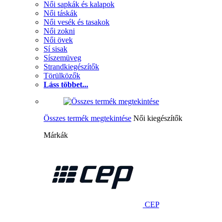
Női sapkák és kalapok
Női táskák
Női vesék és tasakok
Női zokni
Női övek
Sí sisak
Síszemüveg
Strandkiegészítők
Törülközők
Láss többet...
Összes termék megtekintése
Női kiegészítők
Márkák
CEP