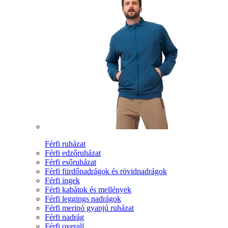
Férfi ruházat
Férfi edzőruházat
Férfi esőruházat
Férfi fürdőnadrágok és rövidnadrágok
Férfi ingek
Férfi kabátok és mellények
Férfi leggings nadrágok
Férfi merinó gyapjú ruházat
Férfi nadrág
Férfi overall