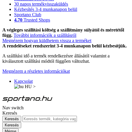
30 napos termékvisszaküldés
Kézbesítés 3-4 munkanapon belül
Sportano Club
4.70
Trusted Shops
A végleges szállítási költség a szállítmány súlyától és méretétől
függ.
További információk a szállításról
Megnézem hogyan küldhetem vissza a terméket
A rendeléseket rendszerint 3-4 munkanapon belül kézbesítjük.
A szállítási idő a termék rendelkezésre állásától valamint a
kiválasztott szállítási módtól függően változhat.
Megnézem a részletes információkat
Kapcsolat
HU
>
Nav switch
Keresés
Keresés
Keresés
Mégse