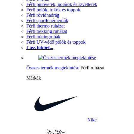
Férfi pulóverek, polárok és szvetterek
Férfi pólók, trikók és toppok
Férfi rövidnadrág
Férfi sportfehérneműk
Férfi thermo ruházat
Férfi trekking ruházat
Férfi tréningruhák
Férfi UV-védő pólók és toppok
Láss többet...
Összes termék megtekintése
Férfi ruházat
Márkák
Nike