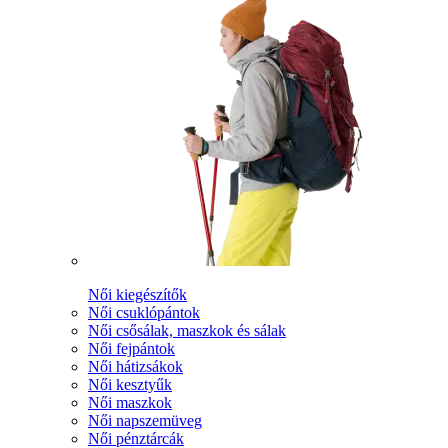
Női kiegészítők
Női csuklópántok
Női csősálak, maszkok és sálak
Női fejpántok
Női hátizsákok
Női kesztyűk
Női maszkok
Női napszemüveg
Női pénztárcák