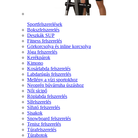
Sportfelszerelések
Bokszfelszerelés
Deszkák SUP
Fitness felszerelés
Görkorcsolya és inline korcsolya
Jóga felszerelés
Kerékpárok
Kimono
Kosárlabda felszerelés
Labdarúgás felszerelés
Mellény a vízi sportokhoz
Neoprén búvárruha úszáshoz
Női sícipő
Röplabda felszerelés
Sífelszerelés
Sífutó felszerelés
Sisakok
Snowboard felszerelés
Tenisz felszerelés
Túrafelszerelés
Túrabotok