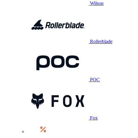
Wilson
Rollerblade
POC
Fox