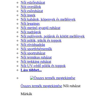
Női edzőruházat
Nöi overállok
Női esőruházat
Női ingek
Női kabátok, köpenyek és mellények
Női leggings
Női merinó gyapjú ruházat
Női nadrágok
Női pulóverek, polárok és kötött mellények
Női pólók, trikók és toppok
Női rövidnadrág
Női sportfehérneműk
Női sportruházat
Női termikus ruházat
Női trekking ruházat
Női UV-védő pólók és toppok
Láss többet...
Összes termék megtekintése
Női ruházat
Márkák