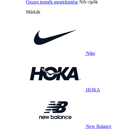
Összes termék megtekintése
Női cipők
Márkák
Nike
HOKA
New Balance