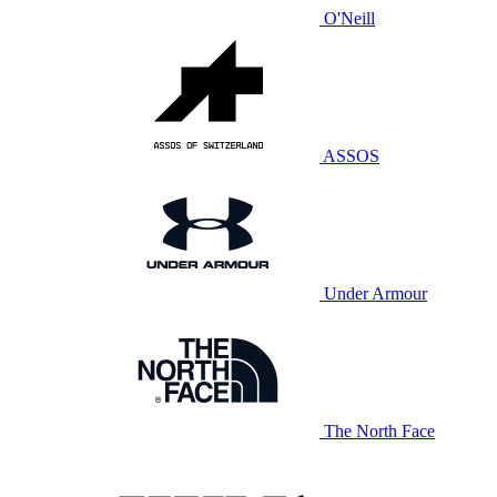
O'Neill
ASSOS
Under Armour
The North Face