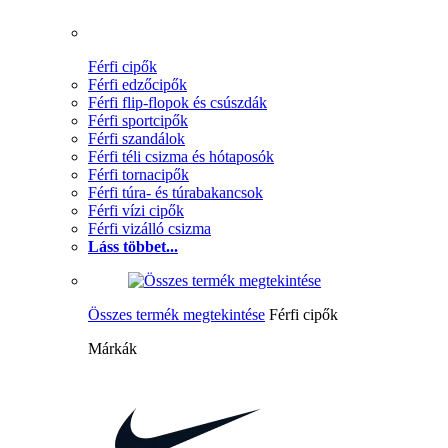
Férfi cipők
Férfi edzőcipők
Férfi flip-flopok és csúszdák
Férfi sportcipők
Férfi szandálok
Férfi téli csizma és hótaposók
Férfi tornacipők
Férfi túra- és túrabakancsok
Férfi vízi cipők
Férfi vizálló csizma
Láss többet...
Összes termék megtekintése
Férfi cipők
Márkák