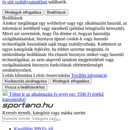
és süti szabályzatunkban
találhatók.
Mindegyik elfogadása
Beállítások
Beállítások
Amikor meglátogat egy webhelyet vagy egy alkalmazást használ, az
információ letölthető vagy menthető (például böngészőn keresztül).
Mivel azt szeretnénk, hogy Ön döntse el, hogyan használja
szolgáltatásainkat, bizonyos típusú cookie-k vagy hasonló
technológiák használatát saját maga szabályozhatja. Kattintson az
egyes kategóriák fejlécére, ha többet szeretne megtudni, és
módosíthatja beállításait. Ha elutasít bizonyos sütiket vagy hasonló
technológiákat, az nem alapvető tartalom megjelenítését vagy
szolgáltatásaink bizonyos funkcióinak elérhetetlenségét
eredményezheti.
Leírás kibontása
Leírás összecsukása
További információ
Kiválasztás jóváhagyása
Mindegyik elfogadása
Vissza a beállításokhoz
Töltsd le az alkalmazást és nyerj egy 3500 Ft értékű
kuponkódot!
Keresés termék, kategória vagy márka szerint
Kiszállítás 999 Ft- tól