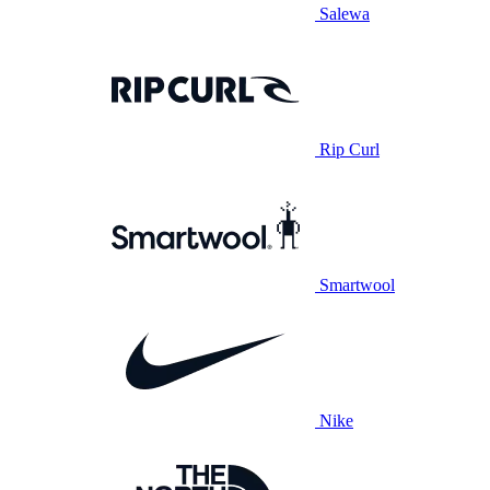
Salewa
Rip Curl
Smartwool
Nike