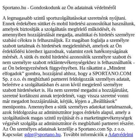
Sportano.hu - Gondoskodunk az Ön adatainak védelméről
A legmagasabb szintű sportszolgáltatásokat szeretnénk nyújtani.
Ennek érdekében sütiket és mobil hirdetési azonosítókat használunk,
amelyek biztosítják a szolgáltatás megfelelő működését, és
amennyiben hozzájárulását megadja, analitikai és hirdetés személyre
szabási célokra is felhasználjuk. Ez magában foglalja a személyre
szabott tartalmak és hirdetések megjelenítését, amelyek az Ön
érdeklődési köreihez igazodnak, valamint ezek hatékonyságának
mérését. A sütik és mobil hirdetési azonosítók személyre szabott és
nem személyre szabott reklámtevékenységekhez is felhasználhatók -
az Ön beleegyezésének függvényében. Ha rákattint a „Mindent
elfogadok” gombra, hozzájárul ahhoz, hogy a SPORTANO.COM
Sp. z o.o. és megbízható partnerei feldolgozzák személyes adatait,
beleértve a szolgáltatásban és azon kívül megjelenő személyre
szabott hirdetéseket is. Ha nem szeretné megadni a hozzájárulást,
szeretné korlátozni annak terjedelmét, vagy vissza szeretné vonni
már megadott hozzájárulását, kérjük, lépjen a „Beállítások”
menüpontra. Amennyiben a sütik személyes adatokat tartalmaznak,
azok feldolgozása az adminisztrátor jogos érdekén alapul, amely a
szolgáltatások magas szintű nyújtását és a marketingtevékenységek
végzését szolgálja az adminisztrátor és megbízható partnerei részére.
Az Ön személyes adatainak kezelője a Sportano.com Sp. z o.o.
Kapcsolat:
gdpr@sportano.hu
. További információk a
Adatvédelmi