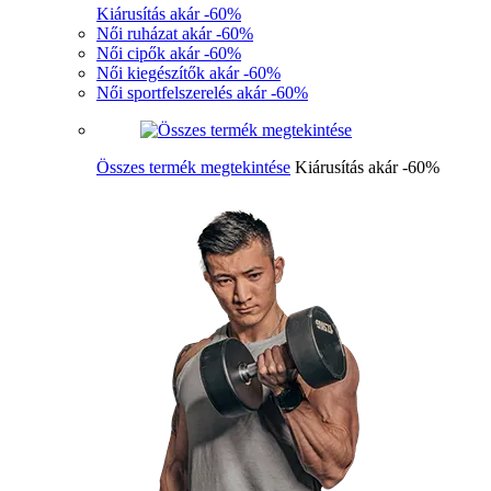
Kiárusítás akár -60%
Női ruházat akár -60%
Női cipők akár -60%
Női kiegészítők akár -60%
Női sportfelszerelés akár -60%
Összes termék megtekintése
Kiárusítás akár -60%