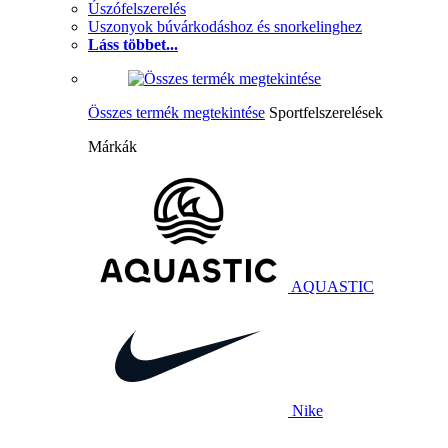
Úszófelszerelés
Uszonyok búvárkodáshoz és snorkelinghez
Láss többet...
Összes termék megtekintése
Sportfelszerelések
Márkák
AQUASTIC
Nike