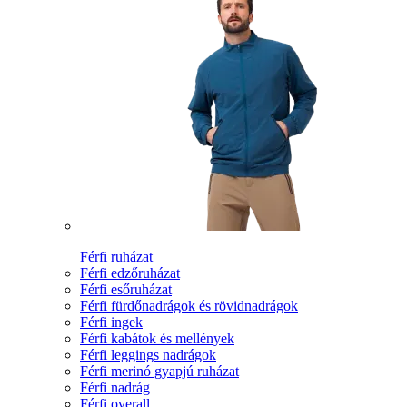
Férfi ruházat
Férfi edzőruházat
Férfi esőruházat
Férfi fürdőnadrágok és rövidnadrágok
Férfi ingek
Férfi kabátok és mellények
Férfi leggings nadrágok
Férfi merinó gyapjú ruházat
Férfi nadrág
Férfi overall