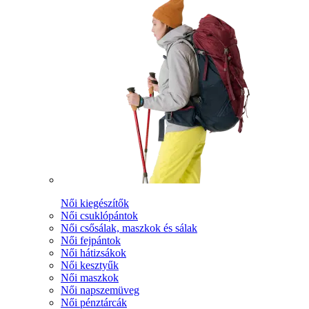
Női kiegészítők
Női csuklópántok
Női csősálak, maszkok és sálak
Női fejpántok
Női hátizsákok
Női kesztyűk
Női maszkok
Női napszemüveg
Női pénztárcák