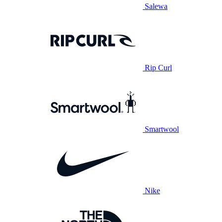
Salewa
Rip Curl
Smartwool
Nike