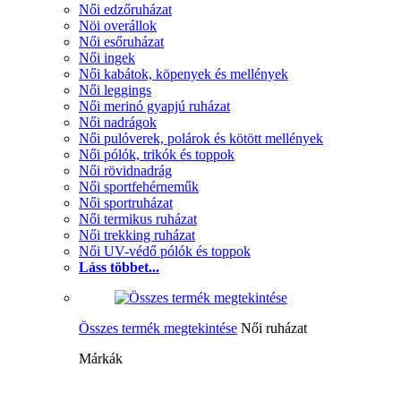
Női edzőruházat
Nöi overállok
Női esőruházat
Női ingek
Női kabátok, köpenyek és mellények
Női leggings
Női merinó gyapjú ruházat
Női nadrágok
Női pulóverek, polárok és kötött mellények
Női pólók, trikók és toppok
Női rövidnadrág
Női sportfehérneműk
Női sportruházat
Női termikus ruházat
Női trekking ruházat
Női UV-védő pólók és toppok
Láss többet...
Összes termék megtekintése
Női ruházat
Márkák