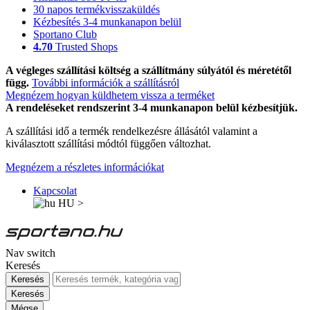
30 napos termékvisszaküldés
Kézbesítés 3-4 munkanapon belül
Sportano Club
4.70
Trusted Shops
A végleges szállítási költség a szállítmány súlyától és méretétől
függ.
További információk a szállításról
Megnézem hogyan küldhetem vissza a terméket
A rendeléseket rendszerint 3-4 munkanapon belül kézbesítjük.
A szállítási idő a termék rendelkezésre állásától valamint a
kiválasztott szállítási módtól függően változhat.
Megnézem a részletes információkat
Kapcsolat
HU
>
Nav switch
Keresés
Keresés
Keresés
Mégse