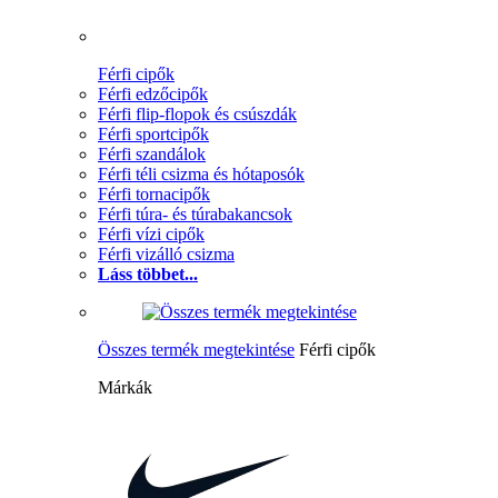
Férfi cipők
Férfi edzőcipők
Férfi flip-flopok és csúszdák
Férfi sportcipők
Férfi szandálok
Férfi téli csizma és hótaposók
Férfi tornacipők
Férfi túra- és túrabakancsok
Férfi vízi cipők
Férfi vizálló csizma
Láss többet...
Összes termék megtekintése
Férfi cipők
Márkák