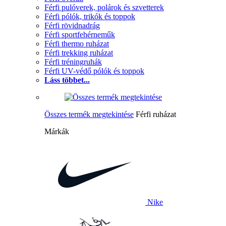
Férfi pulóverek, polárok és szvetterek
Férfi pólók, trikók és toppok
Férfi rövidnadrág
Férfi sportfehérneműk
Férfi thermo ruházat
Férfi trekking ruházat
Férfi tréningruhák
Férfi UV-védő pólók és toppok
Láss többet...
Összes termék megtekintése
Férfi ruházat
Márkák
Nike