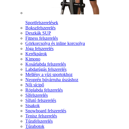
Sportfelszerelések
Bokszfelszerelés
Deszkák SUP
Fitness felszerelés
Görkorcsolya és inline korcsolya
Jóga felszerelés
Kerékpárok
Kimono
Kosárlabda felszerelés
Labdarúgás felszerelés
Mellény a vízi sportokhoz
Neoprén búvárruha úszáshoz
Női sícipő
Röplabda felszerelés
Sífelszerelés
Sífutó felszerelés
Sisakok
Snowboard felszerelés
Tenisz felszerelés
Túrafelszerelés
Túrabotok