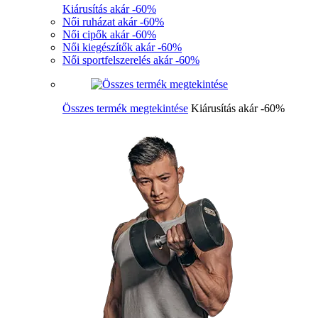
Kiárusítás akár -60%
Női ruházat akár -60%
Női cipők akár -60%
Női kiegészítők akár -60%
Női sportfelszerelés akár -60%
Összes termék megtekintése
Kiárusítás akár -60%