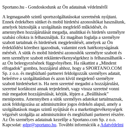
Sportano.hu - Gondoskodunk az Ön adatainak védelméről
A legmagasabb szintű sportszolgáltatásokat szeretnénk nyújtani.
Ennek érdekében sütiket és mobil hirdetési azonosítókat használunk,
amelyek biztosítják a szolgáltatás megfelelő működését, és
amennyiben hozzájárulását megadja, analitikai és hirdetés személyre
szabási célokra is felhasználjuk. Ez magában foglalja a személyre
szabott tartalmak és hirdetések megjelenítését, amelyek az Ön
érdeklődési köreihez igazodnak, valamint ezek hatékonyságának
mérését. A sütik és mobil hirdetési azonosítók személyre szabott és
nem személyre szabott reklámtevékenységekhez is felhasználhatók -
az Ön beleegyezésének függvényében. Ha rákattint a „Mindent
elfogadok” gombra, hozzájárul ahhoz, hogy a SPORTANO.COM
Sp. z o.o. és megbízható partnerei feldolgozzák személyes adatait,
beleértve a szolgáltatásban és azon kívül megjelenő személyre
szabott hirdetéseket is. Ha nem szeretné megadni a hozzájárulást,
szeretné korlátozni annak terjedelmét, vagy vissza szeretné vonni
már megadott hozzájárulását, kérjük, lépjen a „Beállítások”
menüpontra. Amennyiben a sütik személyes adatokat tartalmaznak,
azok feldolgozása az adminisztrátor jogos érdekén alapul, amely a
szolgáltatások magas szintű nyújtását és a marketingtevékenységek
végzését szolgálja az adminisztrátor és megbízható partnerei részére.
Az Ön személyes adatainak kezelője a Sportano.com Sp. z o.o.
Kapcsolat:
gdpr@sportano.hu
. További információk a
Adatvédelmi