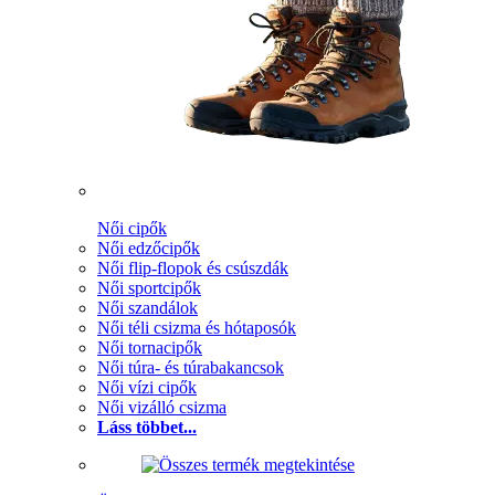
Női cipők
Női edzőcipők
Női flip-flopok és csúszdák
Női sportcipők
Női szandálok
Női téli csizma és hótaposók
Női tornacipők
Női túra- és túrabakancsok
Női vízi cipők
Női vizálló csizma
Láss többet...