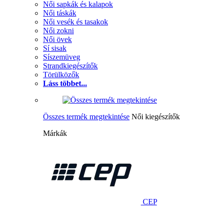
Női sapkák és kalapok
Női táskák
Női vesék és tasakok
Női zokni
Női övek
Sí sisak
Síszemüveg
Strandkiegészítők
Törülközők
Láss többet...
Összes termék megtekintése
Női kiegészítők
Márkák
CEP