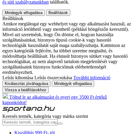
és süti szabályzatunkban
találhatók.
Mindegyik elfogadása
Beállítások
Beállítások
Amikor meglátogat egy webhelyet vagy egy alkalmazást használ, az
információ letölthető vagy menthető (például böngészőn keresztül).
Mivel azt szeretnénk, hogy Ön döntse el, hogyan használja
szolgáltatásainkat, bizonyos típusú cookie-k vagy hasonló
technológiák használatát saját maga szabályozhatja. Kattintson az
egyes kategóriák fejlécére, ha többet szeretne megtudni, és
módosíthatja beállításait. Ha elutasít bizonyos sütiket vagy hasonló
technológiákat, az nem alapvető tartalom megjelenítését vagy
szolgáltatásaink bizonyos funkcióinak elérhetetlenségét
eredményezheti.
Leírás kibontása
Leírás összecsukása
További információ
Kiválasztás jóváhagyása
Mindegyik elfogadása
Vissza a beállításokhoz
Töltsd le az alkalmazást és nyerj egy 3500 Ft értékű
kuponkódot!
Keresés termék, kategória vagy márka szerint
Kiszállítás 999 Ft- tól