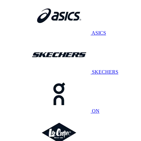
ASICS
SKECHERS
ON