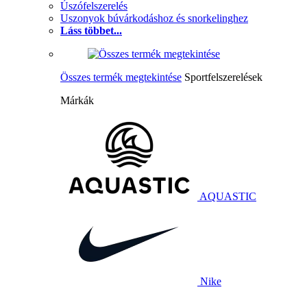
Úszófelszerelés
Uszonyok búvárkodáshoz és snorkelinghez
Láss többet...
Összes termék megtekintése
Sportfelszerelések
Márkák
AQUASTIC
Nike