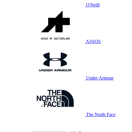
O'Neill
ASSOS
Under Armour
The North Face