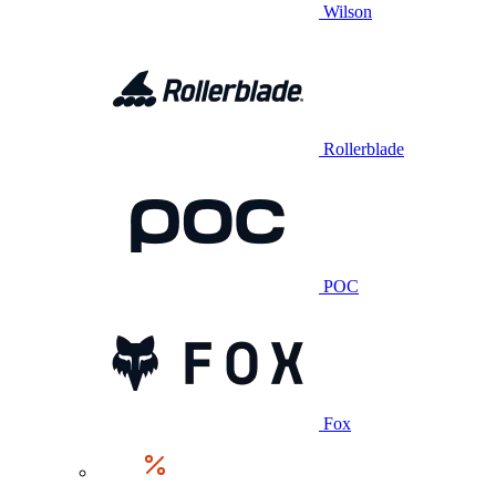
Wilson
Rollerblade
POC
Fox