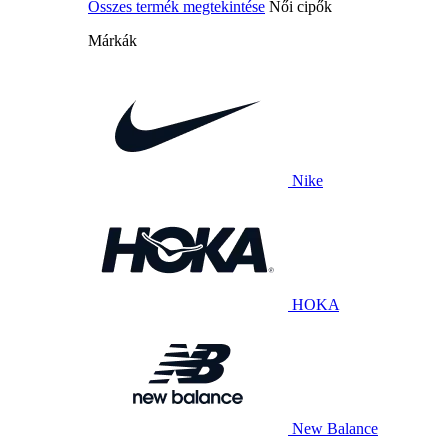
Összes termék megtekintése
Női cipők
Márkák
Nike
HOKA
New Balance