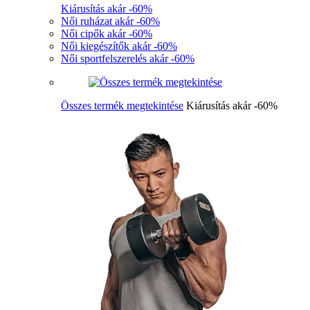
Kiárusítás akár -60%
Női ruházat akár -60%
Női cipők akár -60%
Női kiegészítők akár -60%
Női sportfelszerelés akár -60%
Összes termék megtekintése
Kiárusítás akár -60%