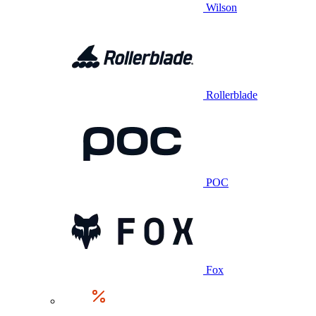
Wilson
Rollerblade
POC
Fox