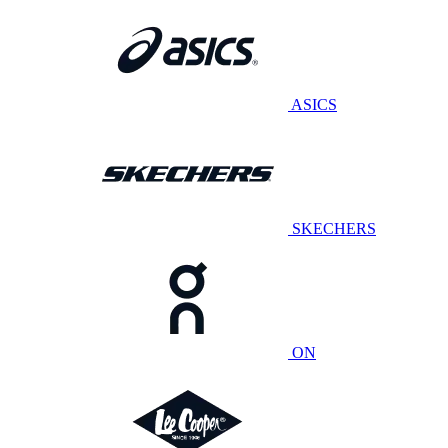
ASICS
SKECHERS
ON