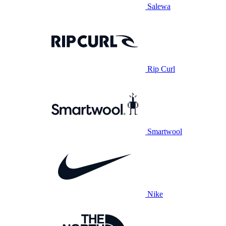
Salewa
Rip Curl
Smartwool
Nike