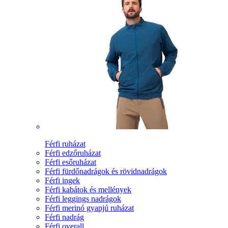
Férfi ruházat
Férfi edzőruházat
Férfi esőruházat
Férfi fürdőnadrágok és rövidnadrágok
Férfi ingek
Férfi kabátok és mellények
Férfi leggings nadrágok
Férfi merinó gyapjú ruházat
Férfi nadrág
Férfi overall