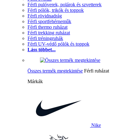
Férfi pulóverek, polárok és szvetterek
Férfi pólók, trikók és toppok
Férfi rövidnadrág
Férfi sportfehérneműk
Férfi thermo ruházat
Férfi trekking ruházat
Férfi tréningruhák
Férfi UV-védő pólók és toppok
Láss többet...
Összes termék megtekintése
Férfi ruházat
Márkák
Nike