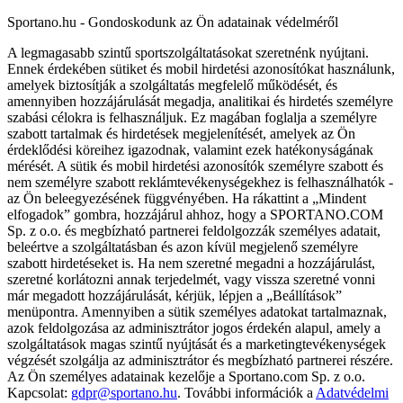
Sportano.hu - Gondoskodunk az Ön adatainak védelméről
A legmagasabb szintű sportszolgáltatásokat szeretnénk nyújtani.
Ennek érdekében sütiket és mobil hirdetési azonosítókat használunk,
amelyek biztosítják a szolgáltatás megfelelő működését, és
amennyiben hozzájárulását megadja, analitikai és hirdetés személyre
szabási célokra is felhasználjuk. Ez magában foglalja a személyre
szabott tartalmak és hirdetések megjelenítését, amelyek az Ön
érdeklődési köreihez igazodnak, valamint ezek hatékonyságának
mérését. A sütik és mobil hirdetési azonosítók személyre szabott és
nem személyre szabott reklámtevékenységekhez is felhasználhatók -
az Ön beleegyezésének függvényében. Ha rákattint a „Mindent
elfogadok” gombra, hozzájárul ahhoz, hogy a SPORTANO.COM
Sp. z o.o. és megbízható partnerei feldolgozzák személyes adatait,
beleértve a szolgáltatásban és azon kívül megjelenő személyre
szabott hirdetéseket is. Ha nem szeretné megadni a hozzájárulást,
szeretné korlátozni annak terjedelmét, vagy vissza szeretné vonni
már megadott hozzájárulását, kérjük, lépjen a „Beállítások”
menüpontra. Amennyiben a sütik személyes adatokat tartalmaznak,
azok feldolgozása az adminisztrátor jogos érdekén alapul, amely a
szolgáltatások magas szintű nyújtását és a marketingtevékenységek
végzését szolgálja az adminisztrátor és megbízható partnerei részére.
Az Ön személyes adatainak kezelője a Sportano.com Sp. z o.o.
Kapcsolat:
gdpr@sportano.hu
. További információk a
Adatvédelmi