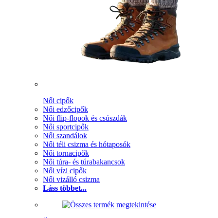
Női cipők
Női edzőcipők
Női flip-flopok és csúszdák
Női sportcipők
Női szandálok
Női téli csizma és hótaposók
Női tornacipők
Női túra- és túrabakancsok
Női vízi cipők
Női vizálló csizma
Láss többet...