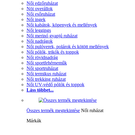
Női edzőruházat
Nöi overállok
Női esőruházat
Női ingek
Női kabátok, köpenyek és mellények
Női leggings
Női merinó gyapjú ruházat
Női nadrágok
Női pulóverek, polárok és kötött mellények
Női pólók, trikók és toppok
Női rövidnadrág
Női sportfehérneműk
Női sportruházat
Női termikus ruházat
Női trekking ruházat
Női UV-védő pólók és toppok
Láss többet...
Összes termék megtekintése
Női ruházat
Márkák