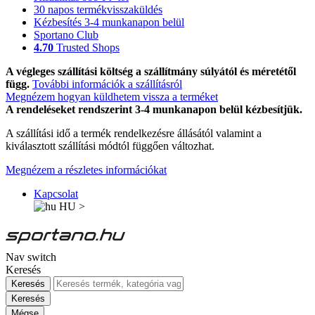
30 napos termékvisszaküldés
Kézbesítés 3-4 munkanapon belül
Sportano Club
4.70
Trusted Shops
A végleges szállítási költség a szállítmány súlyától és méretétől
függ.
További információk a szállításról
Megnézem hogyan küldhetem vissza a terméket
A rendeléseket rendszerint 3-4 munkanapon belül kézbesítjük.
A szállítási idő a termék rendelkezésre állásától valamint a
kiválasztott szállítási módtól függően változhat.
Megnézem a részletes információkat
Kapcsolat
HU
>
Nav switch
Keresés
Keresés
Keresés
Mégse