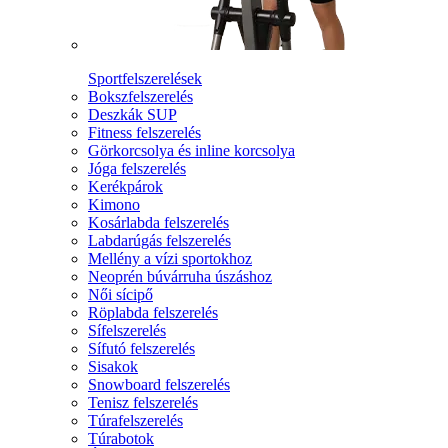
Sportfelszerelések
Bokszfelszerelés
Deszkák SUP
Fitness felszerelés
Görkorcsolya és inline korcsolya
Jóga felszerelés
Kerékpárok
Kimono
Kosárlabda felszerelés
Labdarúgás felszerelés
Mellény a vízi sportokhoz
Neoprén búvárruha úszáshoz
Női sícipő
Röplabda felszerelés
Sífelszerelés
Sífutó felszerelés
Sisakok
Snowboard felszerelés
Tenisz felszerelés
Túrafelszerelés
Túrabotok