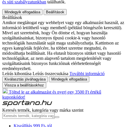
és süti szabályzatunkban
találhatók.
Mindegyik elfogadása
Beállítások
Beállítások
Amikor meglátogat egy webhelyet vagy egy alkalmazást használ, az
információ letölthető vagy menthető (például böngészőn keresztül).
Mivel azt szeretnénk, hogy Ön döntse el, hogyan használja
szolgáltatásainkat, bizonyos típusú cookie-k vagy hasonló
technológiák használatát saját maga szabályozhatja. Kattintson az
egyes kategóriák fejlécére, ha többet szeretne megtudni, és
módosíthatja beállításait. Ha elutasít bizonyos sütiket vagy hasonló
technológiákat, az nem alapvető tartalom megjelenítését vagy
szolgáltatásaink bizonyos funkcióinak elérhetetlenségét
eredményezheti.
Leírás kibontása
Leírás összecsukása
További információ
Kiválasztás jóváhagyása
Mindegyik elfogadása
Vissza a beállításokhoz
Töltsd le az alkalmazást és nyerj egy 3500 Ft értékű
kuponkódot!
Keresés termék, kategória vagy márka szerint
Kiszállítás 999 Ft- tól