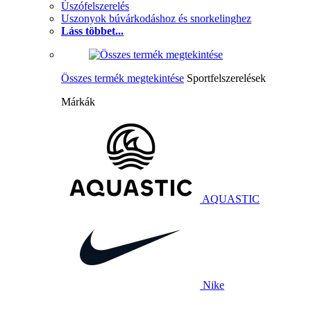
Úszófelszerelés
Uszonyok búvárkodáshoz és snorkelinghez
Láss többet...
Összes termék megtekintése
Sportfelszerelések
Márkák
AQUASTIC
Nike