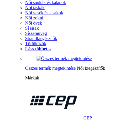
Női sapkák és kalapok
Női táskák
Női vesék és tasakok
Női zokni
Női övek
Sí sisak
Síszemüveg
Strandkiegészítők
Törülközők
Láss többet...
Összes termék megtekintése
Női kiegészítők
Márkák
CEP