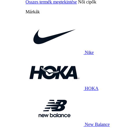
Összes termék megtekintése
Női cipők
Márkák
Nike
HOKA
New Balance