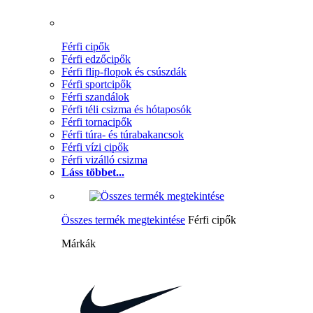
Férfi cipők
Férfi edzőcipők
Férfi flip-flopok és csúszdák
Férfi sportcipők
Férfi szandálok
Férfi téli csizma és hótaposók
Férfi tornacipők
Férfi túra- és túrabakancsok
Férfi vízi cipők
Férfi vizálló csizma
Láss többet...
Összes termék megtekintése
Férfi cipők
Márkák