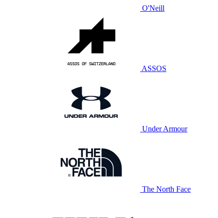
O'Neill
ASSOS
Under Armour
The North Face