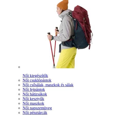
Női kiegészítők
Női csuklópántok
Női csősálak, maszkok és sálak
Női fejpántok
Női hátizsákok
Női kesztyűk
Női maszkok
Női napszemüveg
Női pénztárcák