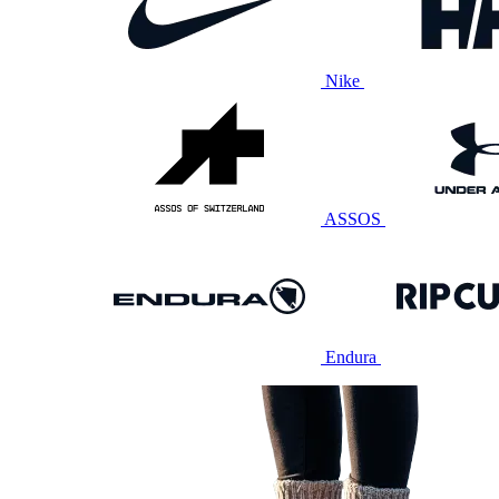
Nike
ASSOS
Endura