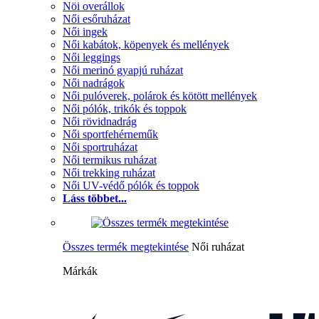
Nöi overállok
Női esőruházat
Női ingek
Női kabátok, köpenyek és mellények
Női leggings
Női merinó gyapjú ruházat
Női nadrágok
Női pulóverek, polárok és kötött mellények
Női pólók, trikók és toppok
Női rövidnadrág
Női sportfehérneműk
Női sportruházat
Női termikus ruházat
Női trekking ruházat
Női UV-védő pólók és toppok
Láss többet...
Összes termék megtekintése
Női ruházat
Márkák