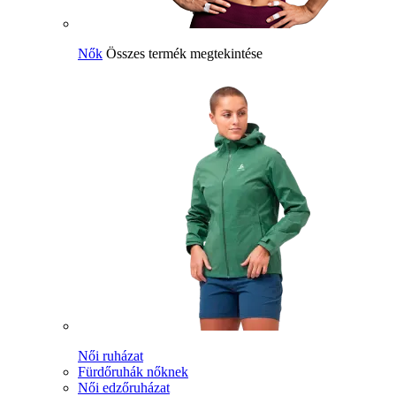
Nők
Összes termék megtekintése
Női ruházat
Fürdőruhák nőknek
Női edzőruházat