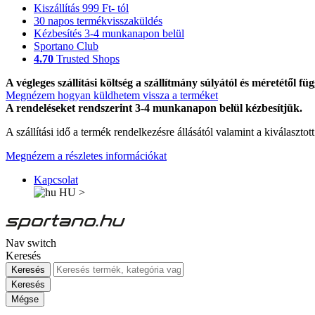
Kiszállítás 999 Ft- tól
30 napos termékvisszaküldés
Kézbesítés 3-4 munkanapon belül
Sportano Club
4.70
Trusted Shops
A végleges szállítási költség a szállítmány súlyától és méretétől füg
Megnézem hogyan küldhetem vissza a terméket
A rendeléseket rendszerint 3-4 munkanapon belül kézbesítjük.
A szállítási idő a termék rendelkezésre állásától valamint a kiválasztot
Megnézem a részletes információkat
Kapcsolat
HU
>
Nav switch
Keresés
Keresés
Keresés
Mégse