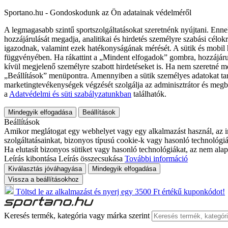
Sportano.hu - Gondoskodunk az Ön adatainak védelméről
A legmagasabb szintű sportszolgáltatásokat szeretnénk nyújtani. Enne
hozzájárulását megadja, analitikai és hirdetés személyre szabási célok
igazodnak, valamint ezek hatékonyságának mérését. A sütik és mobil 
függvényében. Ha rákattint a „Mindent elfogadok” gombra, hozzájáru
kívül megjelenő személyre szabott hirdetéseket is. Ha nem szeretné me
„Beállítások” menüpontra. Amennyiben a sütik személyes adatokat tart
marketingtevékenységek végzését szolgálja az adminisztrátor és megb
a
Adatvédelmi és süti szabályzatunkban
találhatók.
Mindegyik elfogadása
Beállítások
Beállítások
Amikor meglátogat egy webhelyet vagy egy alkalmazást használ, az in
szolgáltatásainkat, bizonyos típusú cookie-k vagy hasonló technológiák
Ha elutasít bizonyos sütiket vagy hasonló technológiákat, az nem alap
Leírás kibontása
Leírás összecsukása
További információ
Kiválasztás jóváhagyása
Mindegyik elfogadása
Vissza a beállításokhoz
Töltsd le az alkalmazást és nyerj egy 3500 Ft értékű kuponkódot!
Keresés termék, kategória vagy márka szerint