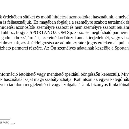
k érdekében sütiket és mobil hirdetési azonosítókat használunk, amelye
ra is felhasználjuk. Ez magában foglalja a személyre szabott tartalmak 
hirdetési azonosítók személyre szabott és nem személyre szabott rekl
l ahhoz, hogy a SPORTANO.COM Sp. z o.o. és megbízható partnerei fel
gadni a hozzájárulást, szeretné korlátozni annak terjedelmét, vagy viss
almaznak, azok feldolgozása az adminisztrátor jogos érdekén alapul, am
ízható partnerei részére. Az Ön személyes adatainak kezelője a Sporta
formáció letölthető vagy menthető (például böngészőn keresztül). Mive
 használatát saját maga szabályozhatja. Kattintson az egyes kategóriák f
vető tartalom megjelenítését vagy szolgáltatásaink bizonyos funkcióina