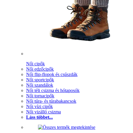
Női cipők
Női edzőcipők
Női flip-flopok és csúszdák
Női sportcipők
Női szandálok
Női téli csizma és hótaposók
Női tornacipők
Női túra- és túrabakancsok
Női vízi cipők
Női vizálló csizma
Láss többet...