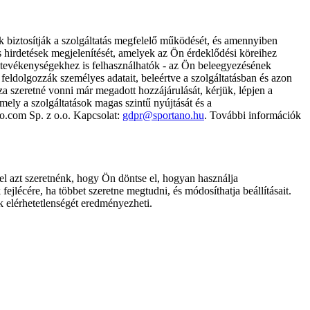
k biztosítják a szolgáltatás megfelelő működését, és amennyiben
és hirdetések megjelenítését, amelyek az Ön érdeklődési köreihez
ámtevékenységekhez is felhasználhatók - az Ön beleegyezésének
dolgozzák személyes adatait, beleértve a szolgáltatásban és azon
za szeretné vonni már megadott hozzájárulását, kérjük, lépjen a
ely a szolgáltatások magas szintű nyújtását és a
no.com Sp. z o.o. Kapcsolat:
gdpr@sportano.hu
. További információk
l azt szeretnénk, hogy Ön döntse el, hogyan használja
ejlécére, ha többet szeretne megtudni, és módosíthatja beállításait.
k elérhetetlenségét eredményezheti.