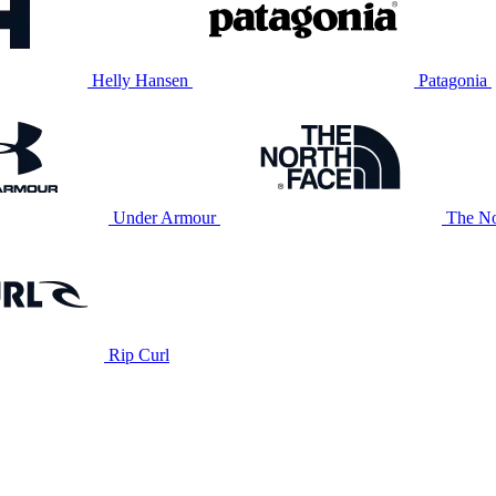
Helly Hansen
Patagonia
Under Armour
The No
Rip Curl