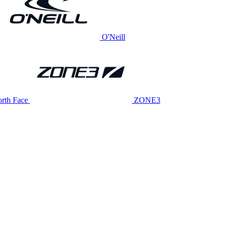
O'Neill
rth Face
ZONE3