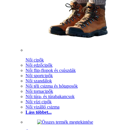
Női cipők
Női edzőcipők
Női flip-flopok és csúszdák
Női sportcipők
Női szandálok
Női téli csizma és hótaposók
Női tornacipők
Női túra- és túrabakancsok
Női vízi cipők
Női vizálló csizma
Láss többet...