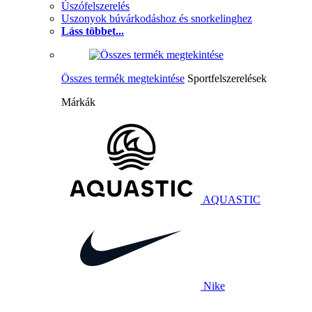
Úszófelszerelés
Uszonyok búvárkodáshoz és snorkelinghez
Láss többet...
Összes termék megtekintése
Sportfelszerelések
Márkák
AQUASTIC
Nike