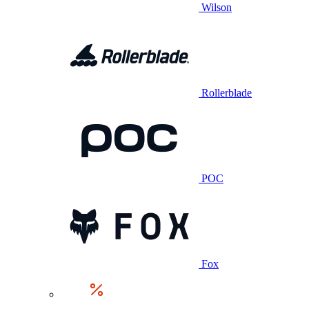
Wilson
Rollerblade
POC
Fox