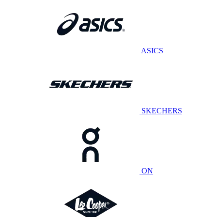
ASICS
SKECHERS
ON