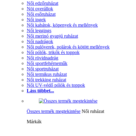
Női edzőruházat
Nöi overállok
Női esőruházat
Női ingek
Női kabátok, köpenyek és mellények
Női leggings
Női merinó gyapjú ruházat
Női nadrágok
Női pulóverek, polárok és kötött mellények
Női pólók, trikók és toppok
Női rövidnadrág
Női sportfehérneműk
Női sportruházat
Női termikus ruházat
Női trekking ruházat
Női UV-védő pólók és toppok
Láss többet...
Összes termék megtekintése
Női ruházat
Márkák