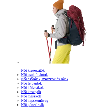
Női kiegészítők
Női csuklópántok
Női csősálak, maszkok és sálak
Női fejpántok
Női hátizsákok
Női kesztyűk
Női maszkok
Női napszemüveg
Női pénztárcák