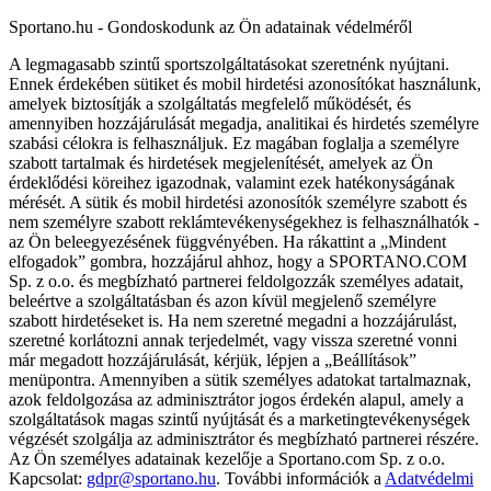
Sportano.hu - Gondoskodunk az Ön adatainak védelméről
A legmagasabb szintű sportszolgáltatásokat szeretnénk nyújtani.
Ennek érdekében sütiket és mobil hirdetési azonosítókat használunk,
amelyek biztosítják a szolgáltatás megfelelő működését, és
amennyiben hozzájárulását megadja, analitikai és hirdetés személyre
szabási célokra is felhasználjuk. Ez magában foglalja a személyre
szabott tartalmak és hirdetések megjelenítését, amelyek az Ön
érdeklődési köreihez igazodnak, valamint ezek hatékonyságának
mérését. A sütik és mobil hirdetési azonosítók személyre szabott és
nem személyre szabott reklámtevékenységekhez is felhasználhatók -
az Ön beleegyezésének függvényében. Ha rákattint a „Mindent
elfogadok” gombra, hozzájárul ahhoz, hogy a SPORTANO.COM
Sp. z o.o. és megbízható partnerei feldolgozzák személyes adatait,
beleértve a szolgáltatásban és azon kívül megjelenő személyre
szabott hirdetéseket is. Ha nem szeretné megadni a hozzájárulást,
szeretné korlátozni annak terjedelmét, vagy vissza szeretné vonni
már megadott hozzájárulását, kérjük, lépjen a „Beállítások”
menüpontra. Amennyiben a sütik személyes adatokat tartalmaznak,
azok feldolgozása az adminisztrátor jogos érdekén alapul, amely a
szolgáltatások magas szintű nyújtását és a marketingtevékenységek
végzését szolgálja az adminisztrátor és megbízható partnerei részére.
Az Ön személyes adatainak kezelője a Sportano.com Sp. z o.o.
Kapcsolat:
gdpr@sportano.hu
. További információk a
Adatvédelmi