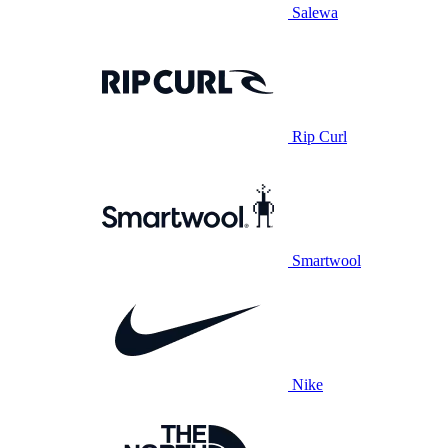
Salewa
Rip Curl
Smartwool
Nike