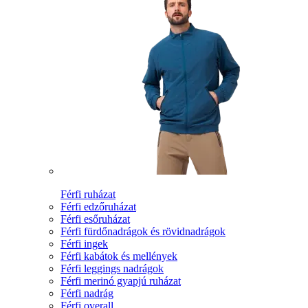
Férfi ruházat
Férfi edzőruházat
Férfi esőruházat
Férfi fürdőnadrágok és rövidnadrágok
Férfi ingek
Férfi kabátok és mellények
Férfi leggings nadrágok
Férfi merinó gyapjú ruházat
Férfi nadrág
Férfi overall