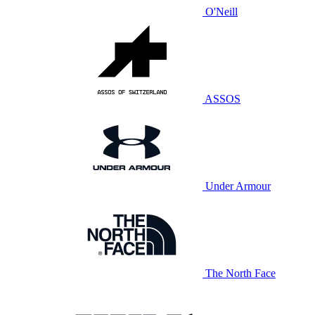
O'Neill
ASSOS
Under Armour
The North Face