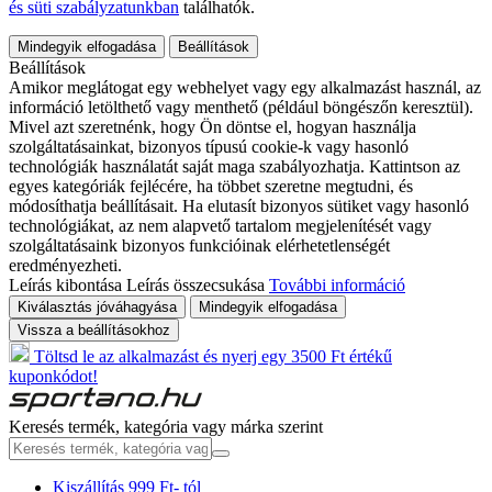
és süti szabályzatunkban
találhatók.
Mindegyik elfogadása
Beállítások
Beállítások
Amikor meglátogat egy webhelyet vagy egy alkalmazást használ, az
információ letölthető vagy menthető (például böngészőn keresztül).
Mivel azt szeretnénk, hogy Ön döntse el, hogyan használja
szolgáltatásainkat, bizonyos típusú cookie-k vagy hasonló
technológiák használatát saját maga szabályozhatja. Kattintson az
egyes kategóriák fejlécére, ha többet szeretne megtudni, és
módosíthatja beállításait. Ha elutasít bizonyos sütiket vagy hasonló
technológiákat, az nem alapvető tartalom megjelenítését vagy
szolgáltatásaink bizonyos funkcióinak elérhetetlenségét
eredményezheti.
Leírás kibontása
Leírás összecsukása
További információ
Kiválasztás jóváhagyása
Mindegyik elfogadása
Vissza a beállításokhoz
Töltsd le az alkalmazást és nyerj egy 3500 Ft értékű
kuponkódot!
Keresés termék, kategória vagy márka szerint
Kiszállítás 999 Ft- tól