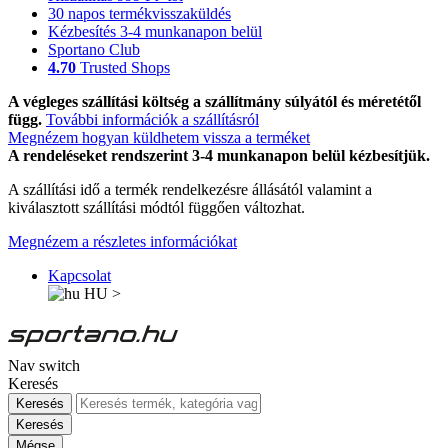
30 napos termékvisszaküldés
Kézbesítés 3-4 munkanapon belül
Sportano Club
4.70
Trusted Shops
A végleges szállítási költség a szállítmány súlyától és méretétől
függ.
További információk a szállításról
Megnézem hogyan küldhetem vissza a terméket
A rendeléseket rendszerint 3-4 munkanapon belül kézbesítjük.
A szállítási idő a termék rendelkezésre állásától valamint a
kiválasztott szállítási módtól függően változhat.
Megnézem a részletes információkat
Kapcsolat
HU
>
Nav switch
Keresés
Keresés
Keresés
Mégse