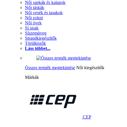
Női sapkák és kalapok
Női táskák
Női vesék és tasakok
Női zokni
Női övek
Sí sisak
Síszemüveg
Strandkiegészítők
Törülközők
Láss többet...
Összes termék megtekintése
Női kiegészítők
Márkák
CEP