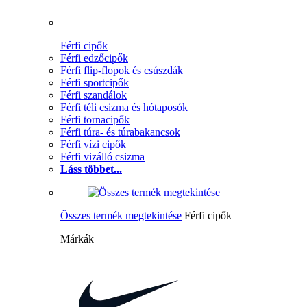
Férfi cipők
Férfi edzőcipők
Férfi flip-flopok és csúszdák
Férfi sportcipők
Férfi szandálok
Férfi téli csizma és hótaposók
Férfi tornacipők
Férfi túra- és túrabakancsok
Férfi vízi cipők
Férfi vizálló csizma
Láss többet...
Összes termék megtekintése
Férfi cipők
Márkák