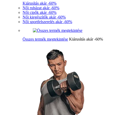
Kiárusítás akár -60%
Női ruházat akár -60%
Női cipők akár -60%
Női kiegészítők akár -60%
Női sportfelszerelés akár -60%
Összes termék megtekintése
Kiárusítás akár -60%