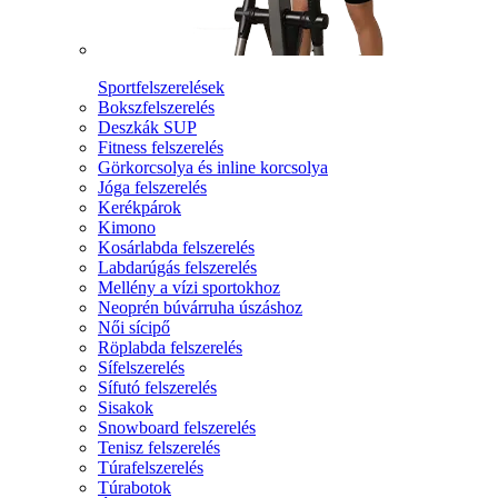
Sportfelszerelések
Bokszfelszerelés
Deszkák SUP
Fitness felszerelés
Görkorcsolya és inline korcsolya
Jóga felszerelés
Kerékpárok
Kimono
Kosárlabda felszerelés
Labdarúgás felszerelés
Mellény a vízi sportokhoz
Neoprén búvárruha úszáshoz
Női sícipő
Röplabda felszerelés
Sífelszerelés
Sífutó felszerelés
Sisakok
Snowboard felszerelés
Tenisz felszerelés
Túrafelszerelés
Túrabotok