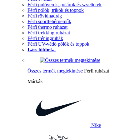
Férfi pulóverek, polárok és szvetterek
Férfi pólók, trikók és toppok
Férfi rövidnadrág
Férfi sportfehérneműk
Férfi thermo ruházat
Férfi trekking ruházat
Férfi tréningruhák
Férfi UV-védő pólók és toppok
Láss többet...
Összes termék megtekintése
Férfi ruházat
Márkák
Nike