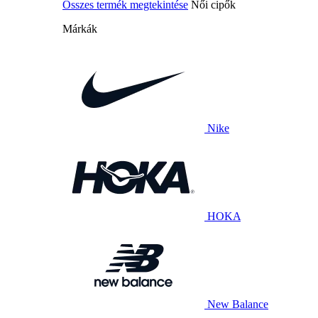
Összes termék megtekintése
Női cipők
Márkák
Nike
HOKA
New Balance