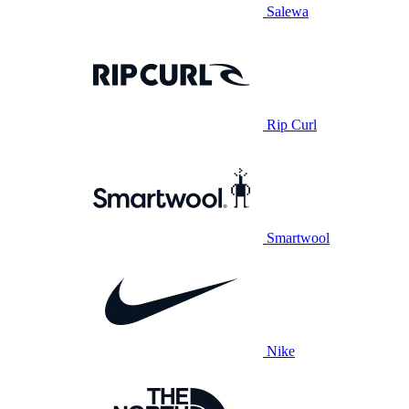
Salewa
Rip Curl
Smartwool
Nike