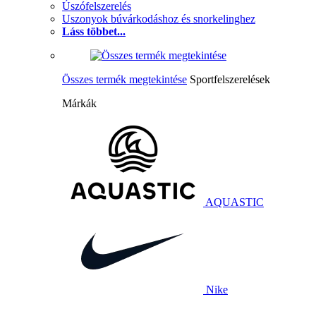
Úszófelszerelés
Uszonyok búvárkodáshoz és snorkelinghez
Láss többet...
Összes termék megtekintése
Sportfelszerelések
Márkák
AQUASTIC
Nike