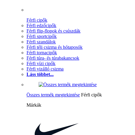
Férfi cipők
Férfi edzőcipők
Férfi flip-flopok és csúszdák
Férfi sportcipők
Férfi szandálok
Férfi téli csizma és hótaposók
Férfi tornacipők
Férfi túra- és túrabakancsok
Férfi vízi cipők
Férfi vizálló csizma
Láss többet...
Összes termék megtekintése
Férfi cipők
Márkák