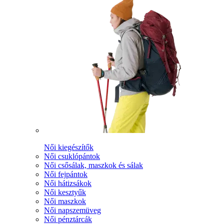
Női kiegészítők
Női csuklópántok
Női csősálak, maszkok és sálak
Női fejpántok
Női hátizsákok
Női kesztyűk
Női maszkok
Női napszemüveg
Női pénztárcák