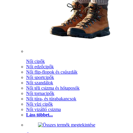
Női cipők
Női edzőcipők
Női flip-flopok és csúszdák
Női sportcipők
Női szandálok
Női téli csizma és hótaposók
Női tornacipők
Női túra- és túrabakancsok
Női vízi cipők
Női vizálló csizma
Láss többet...