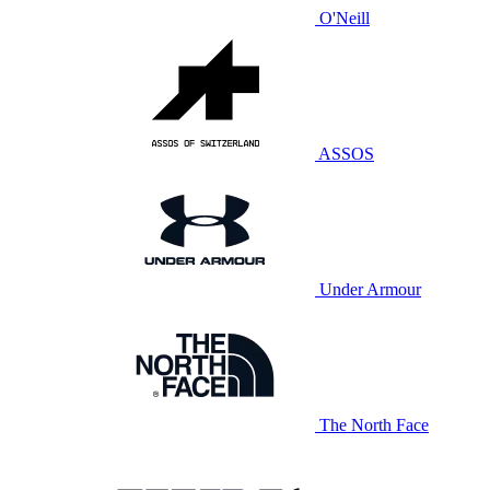
O'Neill
ASSOS
Under Armour
The North Face