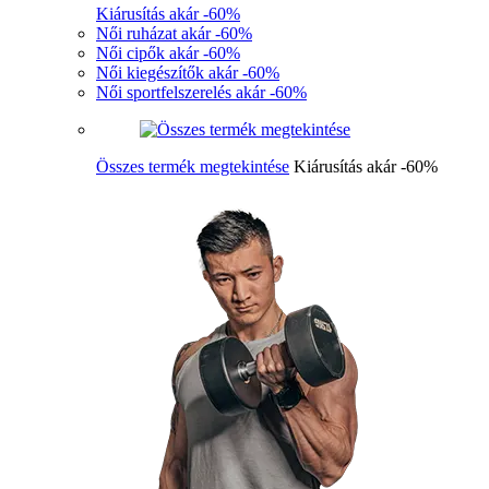
Kiárusítás akár -60%
Női ruházat akár -60%
Női cipők akár -60%
Női kiegészítők akár -60%
Női sportfelszerelés akár -60%
Összes termék megtekintése
Kiárusítás akár -60%