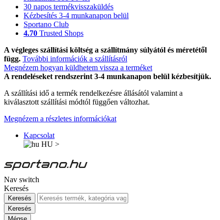
30 napos termékvisszaküldés
Kézbesítés 3-4 munkanapon belül
Sportano Club
4.70
Trusted Shops
A végleges szállítási költség a szállítmány súlyától és méretétől
függ.
További információk a szállításról
Megnézem hogyan küldhetem vissza a terméket
A rendeléseket rendszerint 3-4 munkanapon belül kézbesítjük.
A szállítási idő a termék rendelkezésre állásától valamint a
kiválasztott szállítási módtól függően változhat.
Megnézem a részletes információkat
Kapcsolat
HU
>
Nav switch
Keresés
Keresés
Keresés
Mégse