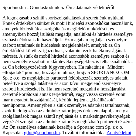
Sportano.hu - Gondoskodunk az Ön adatainak védelméről
A legmagasabb szintű sportszolgáltatásokat szeretnénk nyújtani.
Ennek érdekében sütiket és mobil hirdetési azonosítókat használunk,
amelyek biztosítják a szolgáltatás megfelelő működését, és
amennyiben hozzájárulását megadja, analitikai és hirdetés személyre
szabási célokra is felhasználjuk. Ez magában foglalja a személyre
szabott tartalmak és hirdetések megjelenítését, amelyek az Ön
érdeklődési köreihez igazodnak, valamint ezek hatékonyságának
mérését. A sütik és mobil hirdetési azonosítók személyre szabott és
nem személyre szabott reklámtevékenységekhez is felhasználhatók -
az Ön beleegyezésének függvényében. Ha rákattint a „Mindent
elfogadok” gombra, hozzájárul ahhoz, hogy a SPORTANO.COM
Sp. z o.o. és megbízható partnerei feldolgozzák személyes adatait,
beleértve a szolgáltatásban és azon kívül megjelenő személyre
szabott hirdetéseket is. Ha nem szeretné megadni a hozzájárulást,
szeretné korlátozni annak terjedelmét, vagy vissza szeretné vonni
már megadott hozzájárulását, kérjük, lépjen a „Beállítások”
menüpontra. Amennyiben a sütik személyes adatokat tartalmaznak,
azok feldolgozása az adminisztrátor jogos érdekén alapul, amely a
szolgáltatások magas szintű nyújtását és a marketingtevékenységek
végzését szolgálja az adminisztrátor és megbízható partnerei részére.
Az Ön személyes adatainak kezelője a Sportano.com Sp. z o.o.
Kapcsolat:
gdpr@sportano.hu
. További információk a
Adatvédelmi