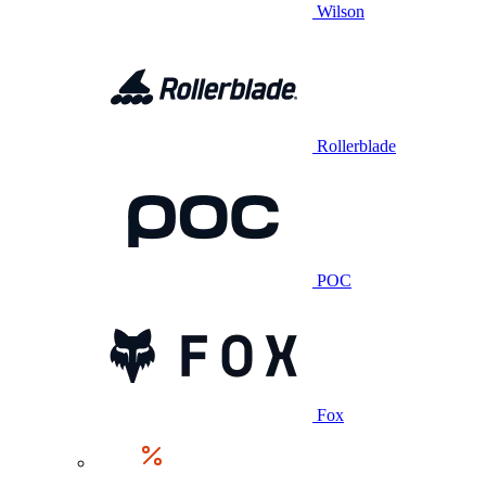
Wilson
Rollerblade
POC
Fox