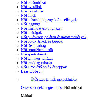
Női edzőruházat
Nöi overállok
Női esőruházat
Női ingek
Női kabátok, köpenyek és mellények
Női leggings
Női merinó gyapjú ruházat
Női nadrágok
Női pulóverek, polárok és kötött mellények
Női pólók, trikók és toppok
Női rövidnadrág
Női sportfehérneműk
Női sportruházat
Női termikus ruházat
Női trekking ruházat
Női UV-védő pólók és toppok
Láss többet...
Összes termék megtekintése
Női ruházat
Márkák