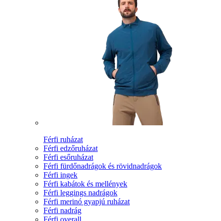
Férfi ruházat
Férfi edzőruházat
Férfi esőruházat
Férfi fürdőnadrágok és rövidnadrágok
Férfi ingek
Férfi kabátok és mellények
Férfi leggings nadrágok
Férfi merinó gyapjú ruházat
Férfi nadrág
Férfi overall