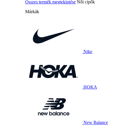
Összes termék megtekintése
Női cipők
Márkák
Nike
HOKA
New Balance