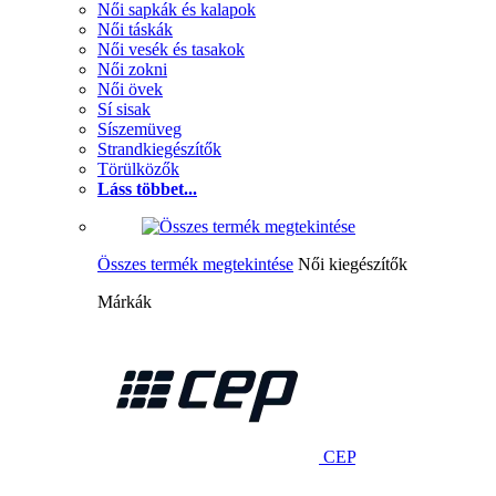
Női sapkák és kalapok
Női táskák
Női vesék és tasakok
Női zokni
Női övek
Sí sisak
Síszemüveg
Strandkiegészítők
Törülközők
Láss többet...
Összes termék megtekintése
Női kiegészítők
Márkák
CEP