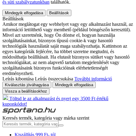
és süti szabályzatunkban
találhatók.
Mindegyik elfogadása
Beállítások
Beállítások
Amikor meglátogat egy webhelyet vagy egy alkalmazást használ, az
információ letölthető vagy menthető (például böngészőn keresztül).
Mivel azt szeretnénk, hogy Ön döntse el, hogyan használja
szolgáltatásainkat, bizonyos típusú cookie-k vagy hasonló
technológiák használatát saját maga szabályozhatja. Kattintson az
egyes kategóriák fejlécére, ha többet szeretne megtudni, és
módosíthatja beállításait. Ha elutasít bizonyos sütiket vagy hasonló
technológiákat, az nem alapvető tartalom megjelenítését vagy
szolgáltatásaink bizonyos funkcióinak elérhetetlenségét
eredményezheti.
Leírás kibontása
Leírás összecsukása
További információ
Kiválasztás jóváhagyása
Mindegyik elfogadása
Vissza a beállításokhoz
Töltsd le az alkalmazást és nyerj egy 3500 Ft értékű
kuponkódot!
Keresés termék, kategória vagy márka szerint
Kiszállítás 999 Ft- tól