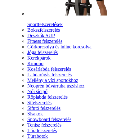
Sportfelszerelések
Bokszfelszerelés
Deszkák SUP
Fitness felszerelés
Görkorcsolya és inline korcsolya
Jóga felszerelés
Kerékpárok
Kimono
Kosárlabda felszerelés
Labdarúgás felszerelés
Mellény a vízi sportokhoz
Neoprén búvárruha úszáshoz
Női sícipő
Röplabda felszerelés
Sífelszerelés
Sífutó felszerelés
Sisakok
Snowboard felszerelés
Tenisz felszerelés
Túrafelszerelés
Túrabotok