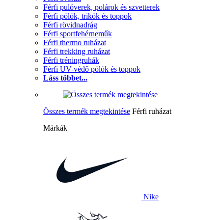
Férfi pulóverek, polárok és szvetterek
Férfi pólók, trikók és toppok
Férfi rövidnadrág
Férfi sportfehérneműk
Férfi thermo ruházat
Férfi trekking ruházat
Férfi tréningruhák
Férfi UV-védő pólók és toppok
Láss többet...
Összes termék megtekintése
Férfi ruházat
Márkák
Nike