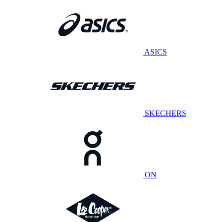
ASICS
SKECHERS
ON