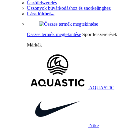
Úszófelszerelés
Uszonyok búvárkodáshoz és snorkelinghez
Láss többet...
Összes termék megtekintése
Sportfelszerelések
Márkák
AQUASTIC
Nike