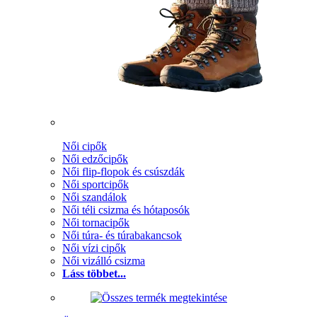
Női cipők
Női edzőcipők
Női flip-flopok és csúszdák
Női sportcipők
Női szandálok
Női téli csizma és hótaposók
Női tornacipők
Női túra- és túrabakancsok
Női vízi cipők
Női vizálló csizma
Láss többet...