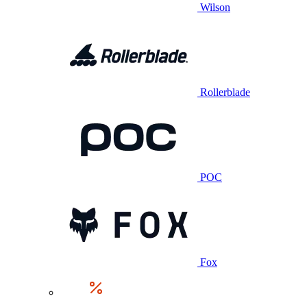
Wilson
Rollerblade
POC
Fox