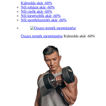
Kiárusítás akár -60%
Női ruházat akár -60%
Női cipők akár -60%
Női kiegészítők akár -60%
Női sportfelszerelés akár -60%
Összes termék megtekintése
Kiárusítás akár -60%