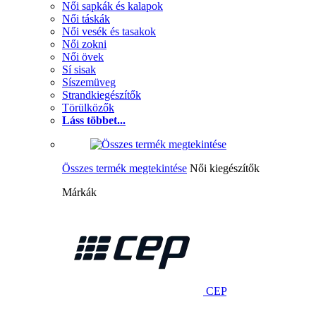
Női sapkák és kalapok
Női táskák
Női vesék és tasakok
Női zokni
Női övek
Sí sisak
Síszemüveg
Strandkiegészítők
Törülközők
Láss többet...
Összes termék megtekintése
Női kiegészítők
Márkák
CEP