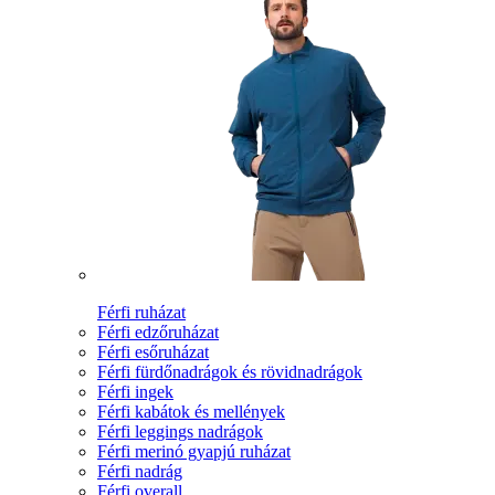
Férfi ruházat
Férfi edzőruházat
Férfi esőruházat
Férfi fürdőnadrágok és rövidnadrágok
Férfi ingek
Férfi kabátok és mellények
Férfi leggings nadrágok
Férfi merinó gyapjú ruházat
Férfi nadrág
Férfi overall