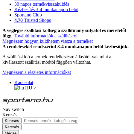
30 napos termékvisszaküldés
Kézbesítés 3-4 munkanapon belül
Sportano Club
4.70
Trusted Shops
A végleges szállítási költség a szállítmány súlyától és méretétől
függ.
További információk a szállításról
Megnézem hogyan küldhetem vissza a terméket
A rendeléseket rendszerint 3-4 munkanapon belül kézbesítjük.
A szállítási idő a termék rendelkezésre állásától valamint a
kiválasztott szállítási módtól függően változhat.
Megnézem a részletes információkat
Kapcsolat
HU
>
Nav switch
Keresés
Keresés
Keresés
Mégse