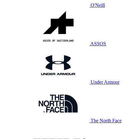
O'Neill
ASSOS
Under Armour
The North Face