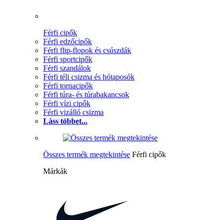
Férfi cipők
Férfi edzőcipők
Férfi flip-flopok és csúszdák
Férfi sportcipők
Férfi szandálok
Férfi téli csizma és hótaposók
Férfi tornacipők
Férfi túra- és túrabakancsok
Férfi vízi cipők
Férfi vizálló csizma
Láss többet...
Összes termék megtekintése
Férfi cipők
Márkák