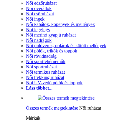
Női edzőruházat
Nöi overállok
Női esőruházat
Női ingek
Női kabátok, köpenyek és mellények
Női leggings
Női merinó gyapjú ruházat
Női nadrágok
Női pulóverek, polárok és kötött mellények
Női pólók, trikók és toppok
Női rövidnadrág
Női sportfehérneműk
Női sportruházat
Női termikus ruházat
Női trekking ruházat
Női UV-védő pólók és toppok
Láss többet...
Összes termék megtekintése
Női ruházat
Márkák