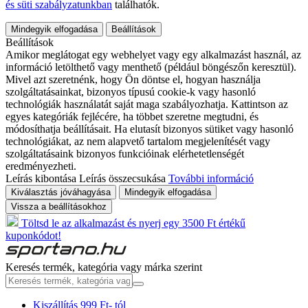
és süti szabályzatunkban
találhatók.
Mindegyik elfogadása
Beállítások
Beállítások
Amikor meglátogat egy webhelyet vagy egy alkalmazást használ, az
információ letölthető vagy menthető (például böngészőn keresztül).
Mivel azt szeretnénk, hogy Ön döntse el, hogyan használja
szolgáltatásainkat, bizonyos típusú cookie-k vagy hasonló
technológiák használatát saját maga szabályozhatja. Kattintson az
egyes kategóriák fejlécére, ha többet szeretne megtudni, és
módosíthatja beállításait. Ha elutasít bizonyos sütiket vagy hasonló
technológiákat, az nem alapvető tartalom megjelenítését vagy
szolgáltatásaink bizonyos funkcióinak elérhetetlenségét
eredményezheti.
Leírás kibontása
Leírás összecsukása
További információ
Kiválasztás jóváhagyása
Mindegyik elfogadása
Vissza a beállításokhoz
Töltsd le az alkalmazást és nyerj egy 3500 Ft értékű
kuponkódot!
Keresés termék, kategória vagy márka szerint
Kiszállítás 999 Ft- tól