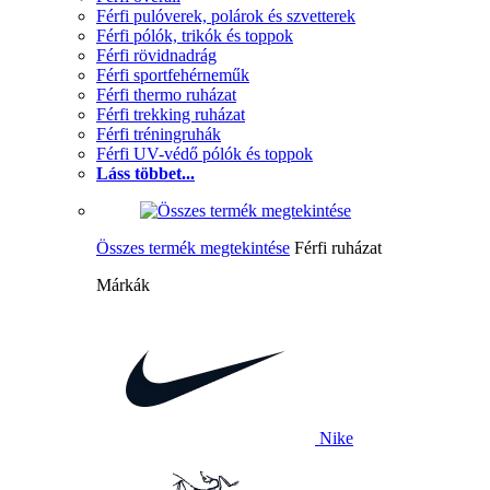
Férfi pulóverek, polárok és szvetterek
Férfi pólók, trikók és toppok
Férfi rövidnadrág
Férfi sportfehérneműk
Férfi thermo ruházat
Férfi trekking ruházat
Férfi tréningruhák
Férfi UV-védő pólók és toppok
Láss többet...
Összes termék megtekintése
Férfi ruházat
Márkák
Nike