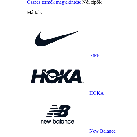
Összes termék megtekintése
Női cipők
Márkák
Nike
HOKA
New Balance