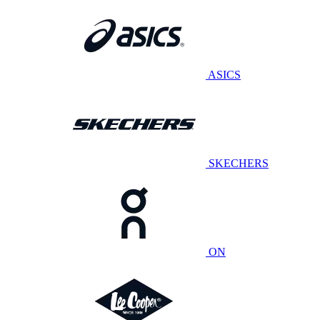
ASICS
SKECHERS
ON