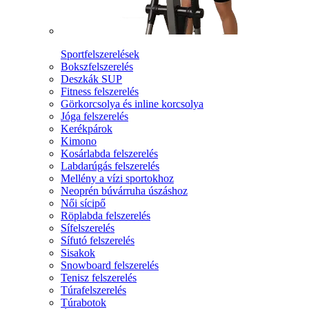
Sportfelszerelések
Bokszfelszerelés
Deszkák SUP
Fitness felszerelés
Görkorcsolya és inline korcsolya
Jóga felszerelés
Kerékpárok
Kimono
Kosárlabda felszerelés
Labdarúgás felszerelés
Mellény a vízi sportokhoz
Neoprén búvárruha úszáshoz
Női sícipő
Röplabda felszerelés
Sífelszerelés
Sífutó felszerelés
Sisakok
Snowboard felszerelés
Tenisz felszerelés
Túrafelszerelés
Túrabotok