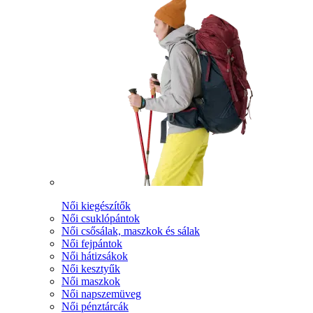
Női kiegészítők
Női csuklópántok
Női csősálak, maszkok és sálak
Női fejpántok
Női hátizsákok
Női kesztyűk
Női maszkok
Női napszemüveg
Női pénztárcák