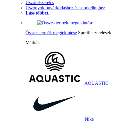
Úszófelszerelés
Uszonyok búvárkodáshoz és snorkelinghez
Láss többet...
Összes termék megtekintése
Sportfelszerelések
Márkák
AQUASTIC
Nike