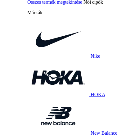
Összes termék megtekintése
Női cipők
Márkák
Nike
HOKA
New Balance