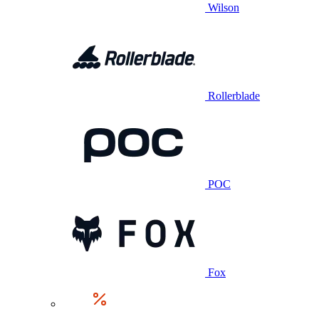
Wilson
Rollerblade
POC
Fox