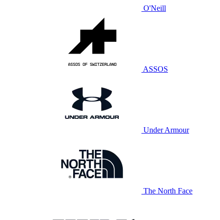
O'Neill
ASSOS
Under Armour
The North Face