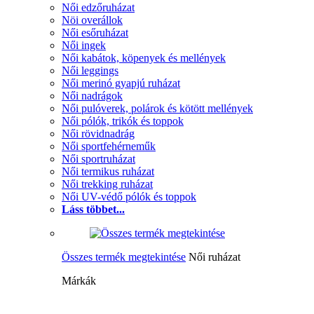
Női edzőruházat
Nöi overállok
Női esőruházat
Női ingek
Női kabátok, köpenyek és mellények
Női leggings
Női merinó gyapjú ruházat
Női nadrágok
Női pulóverek, polárok és kötött mellények
Női pólók, trikók és toppok
Női rövidnadrág
Női sportfehérneműk
Női sportruházat
Női termikus ruházat
Női trekking ruházat
Női UV-védő pólók és toppok
Láss többet...
Összes termék megtekintése
Női ruházat
Márkák