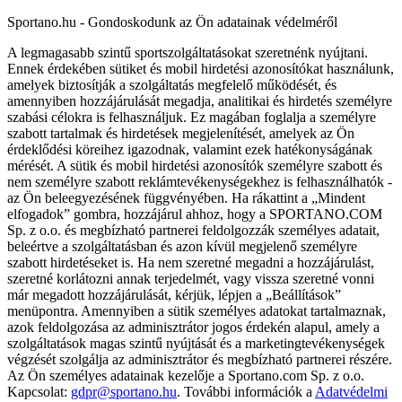
Sportano.hu - Gondoskodunk az Ön adatainak védelméről
A legmagasabb szintű sportszolgáltatásokat szeretnénk nyújtani.
Ennek érdekében sütiket és mobil hirdetési azonosítókat használunk,
amelyek biztosítják a szolgáltatás megfelelő működését, és
amennyiben hozzájárulását megadja, analitikai és hirdetés személyre
szabási célokra is felhasználjuk. Ez magában foglalja a személyre
szabott tartalmak és hirdetések megjelenítését, amelyek az Ön
érdeklődési köreihez igazodnak, valamint ezek hatékonyságának
mérését. A sütik és mobil hirdetési azonosítók személyre szabott és
nem személyre szabott reklámtevékenységekhez is felhasználhatók -
az Ön beleegyezésének függvényében. Ha rákattint a „Mindent
elfogadok” gombra, hozzájárul ahhoz, hogy a SPORTANO.COM
Sp. z o.o. és megbízható partnerei feldolgozzák személyes adatait,
beleértve a szolgáltatásban és azon kívül megjelenő személyre
szabott hirdetéseket is. Ha nem szeretné megadni a hozzájárulást,
szeretné korlátozni annak terjedelmét, vagy vissza szeretné vonni
már megadott hozzájárulását, kérjük, lépjen a „Beállítások”
menüpontra. Amennyiben a sütik személyes adatokat tartalmaznak,
azok feldolgozása az adminisztrátor jogos érdekén alapul, amely a
szolgáltatások magas szintű nyújtását és a marketingtevékenységek
végzését szolgálja az adminisztrátor és megbízható partnerei részére.
Az Ön személyes adatainak kezelője a Sportano.com Sp. z o.o.
Kapcsolat:
gdpr@sportano.hu
. További információk a
Adatvédelmi