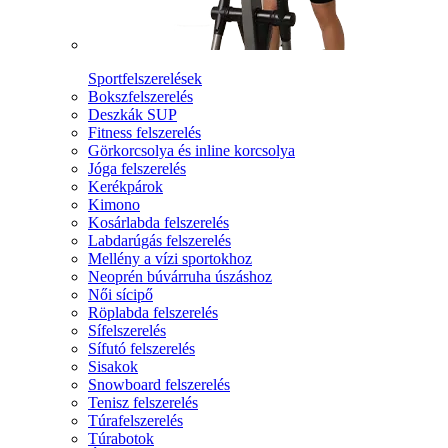
Sportfelszerelések
Bokszfelszerelés
Deszkák SUP
Fitness felszerelés
Görkorcsolya és inline korcsolya
Jóga felszerelés
Kerékpárok
Kimono
Kosárlabda felszerelés
Labdarúgás felszerelés
Mellény a vízi sportokhoz
Neoprén búvárruha úszáshoz
Női sícipő
Röplabda felszerelés
Sífelszerelés
Sífutó felszerelés
Sisakok
Snowboard felszerelés
Tenisz felszerelés
Túrafelszerelés
Túrabotok