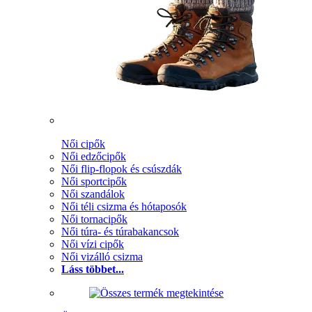
Női cipők
Női edzőcipők
Női flip-flopok és csúszdák
Női sportcipők
Női szandálok
Női téli csizma és hótaposók
Női tornacipők
Női túra- és túrabakancsok
Női vízi cipők
Női vizálló csizma
Láss többet...