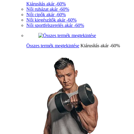
Kiárusítás akár -60%
Női ruházat akár -60%
Női cipők akár -60%
Női kiegészítők akár -60%
Női sportfelszerelés akár -60%
Összes termék megtekintése
Kiárusítás akár -60%