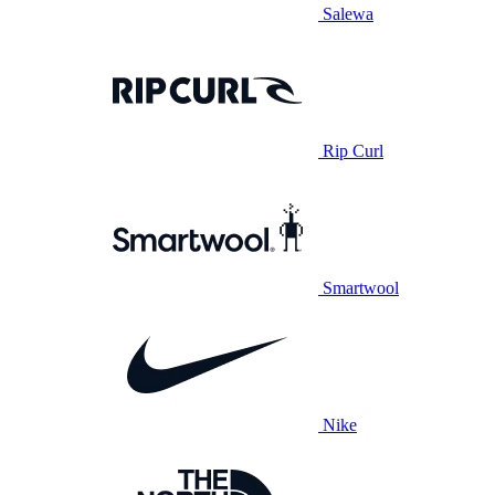
Salewa
Rip Curl
Smartwool
Nike