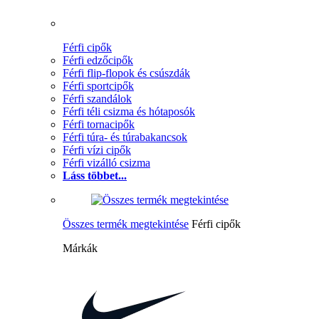
Férfi cipők
Férfi edzőcipők
Férfi flip-flopok és csúszdák
Férfi sportcipők
Férfi szandálok
Férfi téli csizma és hótaposók
Férfi tornacipők
Férfi túra- és túrabakancsok
Férfi vízi cipők
Férfi vizálló csizma
Láss többet...
Összes termék megtekintése
Férfi cipők
Márkák