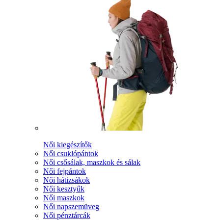
Női kiegészítők
Női csuklópántok
Női csősálak, maszkok és sálak
Női fejpántok
Női hátizsákok
Női kesztyűk
Női maszkok
Női napszemüveg
Női pénztárcák