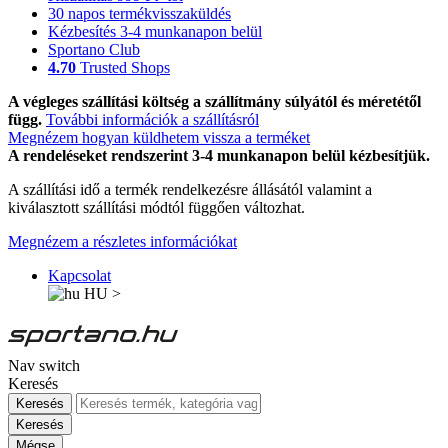
30 napos termékvisszaküldés
Kézbesítés 3-4 munkanapon belül
Sportano Club
4.70
Trusted Shops
A végleges szállítási költség a szállítmány súlyától és méretétől
függ.
További információk a szállításról
Megnézem hogyan küldhetem vissza a terméket
A rendeléseket rendszerint 3-4 munkanapon belül kézbesítjük.
A szállítási idő a termék rendelkezésre állásától valamint a
kiválasztott szállítási módtól függően változhat.
Megnézem a részletes információkat
Kapcsolat
HU
>
Nav switch
Keresés
Keresés
Keresés
Mégse