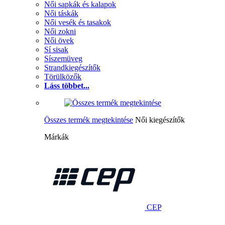
Női sapkák és kalapok
Női táskák
Női vesék és tasakok
Női zokni
Női övek
Sí sisak
Síszemüveg
Strandkiegészítők
Törülközők
Láss többet...
Összes termék megtekintése
Női kiegészítők
Márkák
CEP