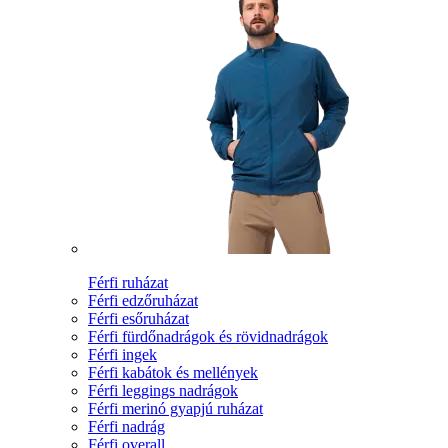
Férfi ruházat
Férfi edzőruházat
Férfi esőruházat
Férfi fürdőnadrágok és rövidnadrágok
Férfi ingek
Férfi kabátok és mellények
Férfi leggings nadrágok
Férfi merinó gyapjú ruházat
Férfi nadrág
Férfi overall