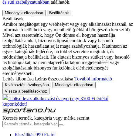
és süti szabályzatunkban
találhatók.
Mindegyik elfogadása
Beállítások
Beállítások
Amikor meglátogat egy webhelyet vagy egy alkalmazást használ, az
információ letölthető vagy menthető (például böngészőn keresztül).
Mivel azt szeretnénk, hogy Ön döntse el, hogyan használja
szolgáltatásainkat, bizonyos típusú cookie-k vagy hasonló
technológiák használatát saját maga szabályozhatja. Kattintson az
egyes kategóriák fejlécére, ha többet szeretne megtudni, és
módosíthatja beállításait. Ha elutasít bizonyos sütiket vagy hasonló
technológiákat, az nem alapvető tartalom megjelenítését vagy
szolgáltatásaink bizonyos funkcióinak elérhetetlenségét
eredményezheti.
Leírás kibontása
Leírás összecsukása
További információ
Kiválasztás jóváhagyása
Mindegyik elfogadása
Vissza a beállításokhoz
Töltsd le az alkalmazást és nyerj egy 3500 Ft értékű
kuponkódot!
Keresés termék, kategória vagy márka szerint
Kiszállítás 999 Ft- tól