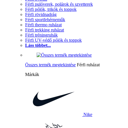
Férfi pulóverek, polárok és szvetterek
Férfi pólók, trikók és toppok
Férfi rövidnadrág
Férfi sportfehérneműk
Férfi thermo ruházat
Férfi trekking ruházat
Férfi tréningruhák
Férfi UV-védő pólók és toppok
Láss többet...
Összes termék megtekintése
Férfi ruházat
Márkák
Nike