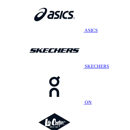
ASICS
SKECHERS
ON