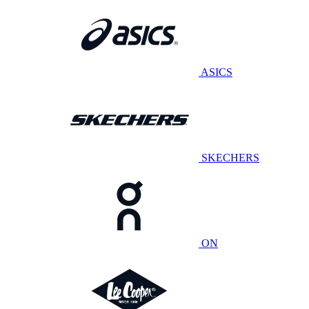
ASICS
SKECHERS
ON