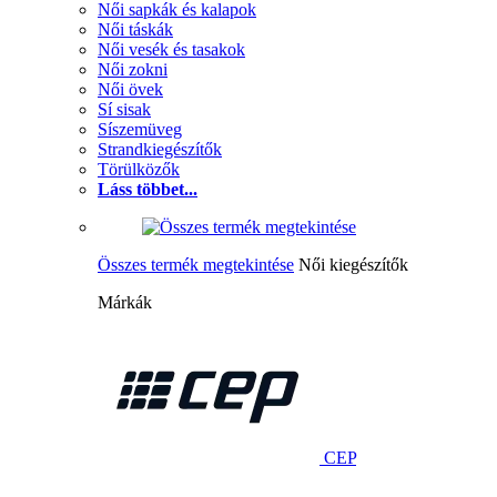
Női sapkák és kalapok
Női táskák
Női vesék és tasakok
Női zokni
Női övek
Sí sisak
Síszemüveg
Strandkiegészítők
Törülközők
Láss többet...
Összes termék megtekintése
Női kiegészítők
Márkák
CEP