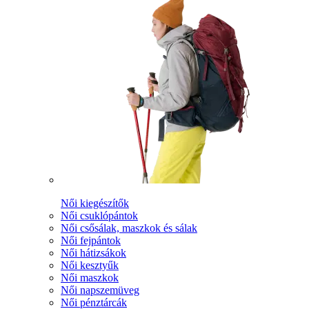
Női kiegészítők
Női csuklópántok
Női csősálak, maszkok és sálak
Női fejpántok
Női hátizsákok
Női kesztyűk
Női maszkok
Női napszemüveg
Női pénztárcák