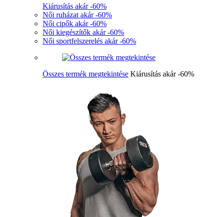
Kiárusítás akár -60%
Női ruházat akár -60%
Női cipők akár -60%
Női kiegészítők akár -60%
Női sportfelszerelés akár -60%
Összes termék megtekintése
Kiárusítás akár -60%