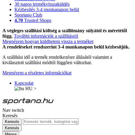
30 napos termékvisszaküldés
Kézbesítés 3-4 munkanapon belül
Sportano Club
4.70
Trusted Shops
A végleges szállítási költség a szállítmány súlyától és méretétől
függ.
További információk a szállításról
Megnézem hogyan küldhetem vissza a terméket
A rendeléseket rendszerint 3-4 munkanapon belül kézbesítjük.
A szállítási idő a termék rendelkezésre állásától valamint a
kiválasztott szállítási módtól függően változhat.
Megnézem a részletes információkat
Kapcsolat
HU
>
Nav switch
Keresés
Keresés
Keresés
Mégse