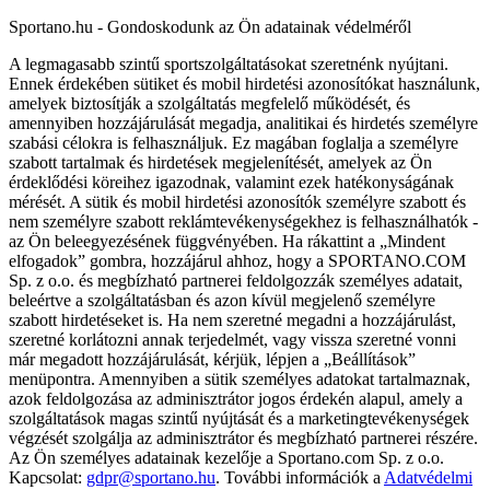
Sportano.hu - Gondoskodunk az Ön adatainak védelméről
A legmagasabb szintű sportszolgáltatásokat szeretnénk nyújtani.
Ennek érdekében sütiket és mobil hirdetési azonosítókat használunk,
amelyek biztosítják a szolgáltatás megfelelő működését, és
amennyiben hozzájárulását megadja, analitikai és hirdetés személyre
szabási célokra is felhasználjuk. Ez magában foglalja a személyre
szabott tartalmak és hirdetések megjelenítését, amelyek az Ön
érdeklődési köreihez igazodnak, valamint ezek hatékonyságának
mérését. A sütik és mobil hirdetési azonosítók személyre szabott és
nem személyre szabott reklámtevékenységekhez is felhasználhatók -
az Ön beleegyezésének függvényében. Ha rákattint a „Mindent
elfogadok” gombra, hozzájárul ahhoz, hogy a SPORTANO.COM
Sp. z o.o. és megbízható partnerei feldolgozzák személyes adatait,
beleértve a szolgáltatásban és azon kívül megjelenő személyre
szabott hirdetéseket is. Ha nem szeretné megadni a hozzájárulást,
szeretné korlátozni annak terjedelmét, vagy vissza szeretné vonni
már megadott hozzájárulását, kérjük, lépjen a „Beállítások”
menüpontra. Amennyiben a sütik személyes adatokat tartalmaznak,
azok feldolgozása az adminisztrátor jogos érdekén alapul, amely a
szolgáltatások magas szintű nyújtását és a marketingtevékenységek
végzését szolgálja az adminisztrátor és megbízható partnerei részére.
Az Ön személyes adatainak kezelője a Sportano.com Sp. z o.o.
Kapcsolat:
gdpr@sportano.hu
. További információk a
Adatvédelmi