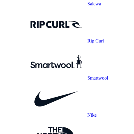
Salewa
Rip Curl
Smartwool
Nike