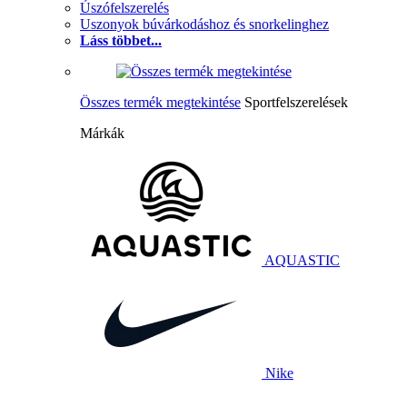
Úszófelszerelés
Uszonyok búvárkodáshoz és snorkelinghez
Láss többet...
Összes termék megtekintése
Sportfelszerelések
Márkák
AQUASTIC
Nike