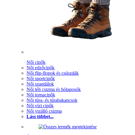
Női cipők
Női edzőcipők
Női flip-flopok és csúszdák
Női sportcipők
Női szandálok
Női téli csizma és hótaposók
Női tornacipők
Női túra- és túrabakancsok
Női vízi cipők
Női vizálló csizma
Láss többet...