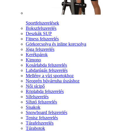
Sportfelszerelések
Bokszfelszerelés
Deszkák SUP
Fitness felszerelés
Görkorcsolya és inline korcsolya
Jóga felszerelés
Kerékpárok
Kimono
Kosárlabda felszerelés
Labdarúgás felszerelés
Mellény a vízi sportokhoz
Neoprén búvárruha úszáshoz
Női sícipő
Röplabda felszerelés
Sífelszerelés
Sífutó felszerelés
Sisakok
Snowboard felszerelés
Tenisz felszerelés
Túrafelszerelés
Túrabotok