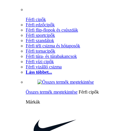
Férfi cipők
Férfi edzőcipők
Férfi flip-flopok és csúszdák
Férfi sportcipők
Férfi szandálok
Férfi téli csizma és hótaposók
Férfi tornacipők
Férfi túra- és túrabakancsok
Férfi vízi cipők
Férfi vizálló csizma
Láss többet...
Összes termék megtekintése
Férfi cipők
Márkák