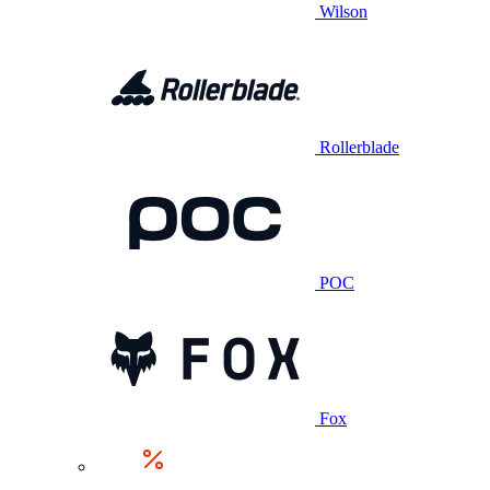
Wilson
Rollerblade
POC
Fox