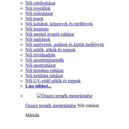
Női edzőruházat
Nöi overállok
Női esőruházat
Női ingek
Női kabátok, köpenyek és mellények
Női leggings
Női merinó gyapjú ruházat
Női nadrágok
Női pulóverek, polárok és kötött mellények
Női pólók, trikók és toppok
Női rövidnadrág
Női sportfehérneműk
Női sportruházat
Női termikus ruházat
Női trekking ruházat
Női UV-védő pólók és toppok
Láss többet...
Összes termék megtekintése
Női ruházat
Márkák