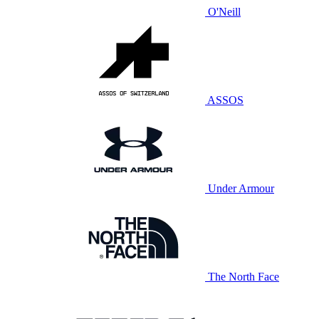
O'Neill
ASSOS
Under Armour
The North Face