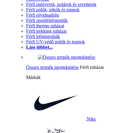
Férfi pulóverek, polárok és szvetterek
Férfi pólók, trikók és toppok
Férfi rövidnadrág
Férfi sportfehérneműk
Férfi thermo ruházat
Férfi trekking ruházat
Férfi tréningruhák
Férfi UV-védő pólók és toppok
Láss többet...
Összes termék megtekintése
Férfi ruházat
Márkák
Nike