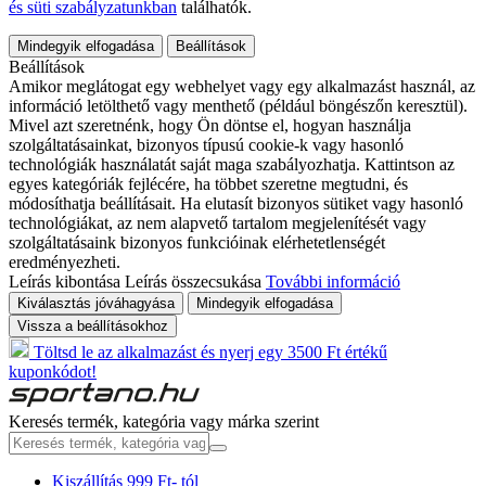
és süti szabályzatunkban
találhatók.
Mindegyik elfogadása
Beállítások
Beállítások
Amikor meglátogat egy webhelyet vagy egy alkalmazást használ, az
információ letölthető vagy menthető (például böngészőn keresztül).
Mivel azt szeretnénk, hogy Ön döntse el, hogyan használja
szolgáltatásainkat, bizonyos típusú cookie-k vagy hasonló
technológiák használatát saját maga szabályozhatja. Kattintson az
egyes kategóriák fejlécére, ha többet szeretne megtudni, és
módosíthatja beállításait. Ha elutasít bizonyos sütiket vagy hasonló
technológiákat, az nem alapvető tartalom megjelenítését vagy
szolgáltatásaink bizonyos funkcióinak elérhetetlenségét
eredményezheti.
Leírás kibontása
Leírás összecsukása
További információ
Kiválasztás jóváhagyása
Mindegyik elfogadása
Vissza a beállításokhoz
Töltsd le az alkalmazást és nyerj egy 3500 Ft értékű
kuponkódot!
Keresés termék, kategória vagy márka szerint
Kiszállítás 999 Ft- tól