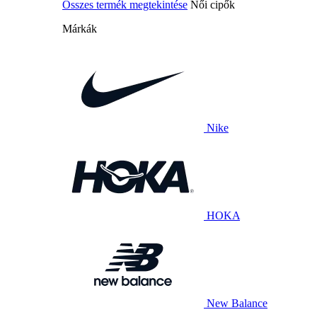
Összes termék megtekintése
Női cipők
Márkák
Nike
HOKA
New Balance