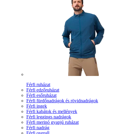
Férfi ruházat
Férfi edzőruházat
Férfi esőruházat
Férfi fürdőnadrágok és rövidnadrágok
Férfi ingek
Férfi kabátok és mellények
Férfi leggings nadrágok
Férfi merinó gyapjú ruházat
Férfi nadrág
Férfi overall