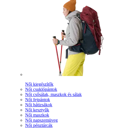
Női kiegészítők
Női csuklópántok
Női csősálak, maszkok és sálak
Női fejpántok
Női hátizsákok
Női kesztyűk
Női maszkok
Női napszemüveg
Női pénztárcák