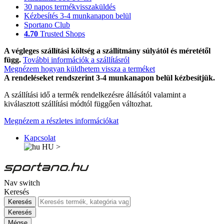
30 napos termékvisszaküldés
Kézbesítés 3-4 munkanapon belül
Sportano Club
4.70
Trusted Shops
A végleges szállítási költség a szállítmány súlyától és méretétől
függ.
További információk a szállításról
Megnézem hogyan küldhetem vissza a terméket
A rendeléseket rendszerint 3-4 munkanapon belül kézbesítjük.
A szállítási idő a termék rendelkezésre állásától valamint a
kiválasztott szállítási módtól függően változhat.
Megnézem a részletes információkat
Kapcsolat
HU
>
Nav switch
Keresés
Keresés
Keresés
Mégse