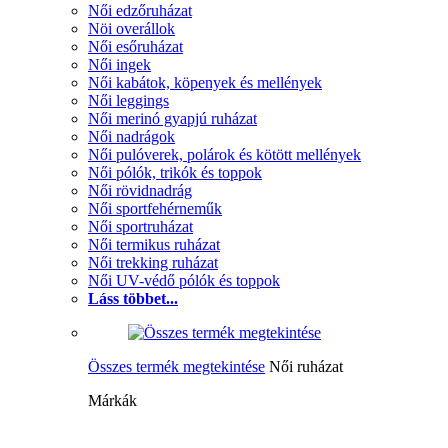
Női edzőruházat
Nöi overállok
Női esőruházat
Női ingek
Női kabátok, köpenyek és mellények
Női leggings
Női merinó gyapjú ruházat
Női nadrágok
Női pulóverek, polárok és kötött mellények
Női pólók, trikók és toppok
Női rövidnadrág
Női sportfehérneműk
Női sportruházat
Női termikus ruházat
Női trekking ruházat
Női UV-védő pólók és toppok
Láss többet...
Összes termék megtekintése
Női ruházat
Márkák