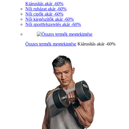
Kiárusítás akár -60%
Női ruházat akár -60%
Női cipők akár -60%
Női kiegészítők akár -60%
Női sportfelszerelés akár -60%
Összes termék megtekintése
Kiárusítás akár -60%