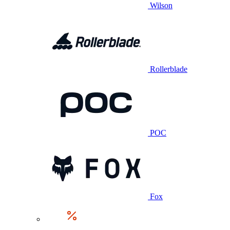
Wilson
Rollerblade
POC
Fox