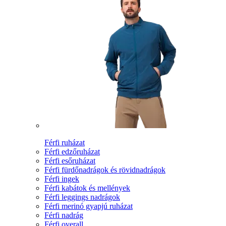
Férfi ruházat
Férfi edzőruházat
Férfi esőruházat
Férfi fürdőnadrágok és rövidnadrágok
Férfi ingek
Férfi kabátok és mellények
Férfi leggings nadrágok
Férfi merinó gyapjú ruházat
Férfi nadrág
Férfi overall