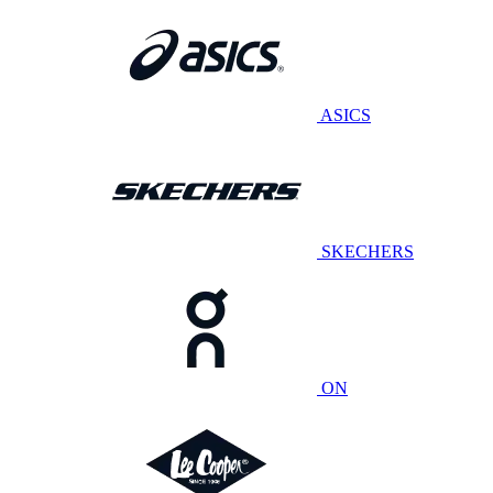
ASICS
SKECHERS
ON