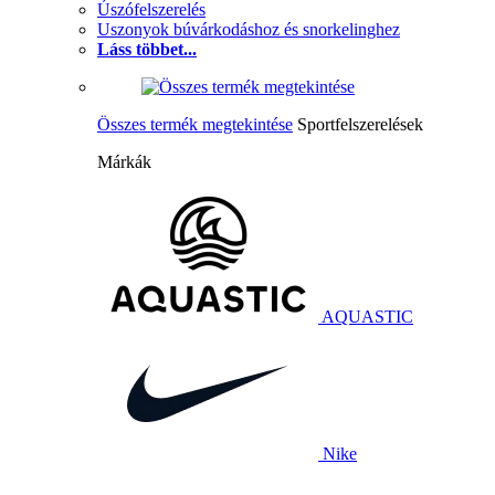
Úszófelszerelés
Uszonyok búvárkodáshoz és snorkelinghez
Láss többet...
Összes termék megtekintése
Sportfelszerelések
Márkák
AQUASTIC
Nike