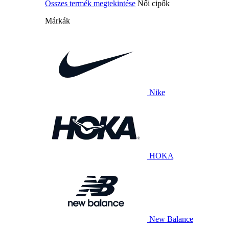
Összes termék megtekintése
Női cipők
Márkák
Nike
HOKA
New Balance