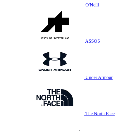
O'Neill
ASSOS
Under Armour
The North Face