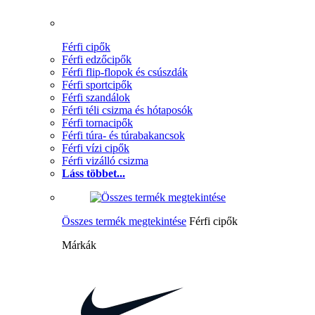
Férfi cipők
Férfi edzőcipők
Férfi flip-flopok és csúszdák
Férfi sportcipők
Férfi szandálok
Férfi téli csizma és hótaposók
Férfi tornacipők
Férfi túra- és túrabakancsok
Férfi vízi cipők
Férfi vizálló csizma
Láss többet...
Összes termék megtekintése
Férfi cipők
Márkák