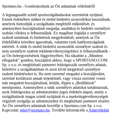
Sportano.hu - Gondoskodunk az Ön adatainak védelméről
A legmagasabb szintű sportszolgáltatásokat szeretnénk nyújtani.
Ennek érdekében sütiket és mobil hirdetési azonosítókat használunk,
amelyek biztosítják a szolgáltatás megfelelő működését, és
amennyiben hozzájárulását megadja, analitikai és hirdetés személyre
szabási célokra is felhasználjuk. Ez magában foglalja a személyre
szabott tartalmak és hirdetések megjelenítését, amelyek az Ön
érdeklődési köreihez igazodnak, valamint ezek hatékonyságának
mérését. A sütik és mobil hirdetési azonosítók személyre szabott és
nem személyre szabott reklámtevékenységekhez is felhasználhatók -
az Ön beleegyezésének függvényében. Ha rákattint a „Mindent
elfogadok” gombra, hozzájárul ahhoz, hogy a SPORTANO.COM
Sp. z o.o. és megbízható partnerei feldolgozzák személyes adatait,
beleértve a szolgáltatásban és azon kívül megjelenő személyre
szabott hirdetéseket is. Ha nem szeretné megadni a hozzájárulást,
szeretné korlátozni annak terjedelmét, vagy vissza szeretné vonni
már megadott hozzájárulását, kérjük, lépjen a „Beállítások”
menüpontra. Amennyiben a sütik személyes adatokat tartalmaznak,
azok feldolgozása az adminisztrátor jogos érdekén alapul, amely a
szolgáltatások magas szintű nyújtását és a marketingtevékenységek
végzését szolgálja az adminisztrátor és megbízható partnerei részére.
Az Ön személyes adatainak kezelője a Sportano.com Sp. z o.o.
Kapcsolat:
gdpr@sportano.hu
. További információk a
Adatvédelmi