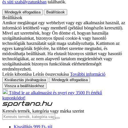
és süti szabályzatunkban
találhatók.
Mindegyik elfogadása
Beállítások
Beállítások
Amikor meglátogat egy webhelyet vagy egy alkalmazást használ, az
információ letölthető vagy menthető (például böngészőn keresztül).
Mivel azt szeretnénk, hogy Ön döntse el, hogyan használja
szolgáltatásainkat, bizonyos típusú cookie-k vagy hasonló
technológiák használatát saját maga szabályozhatja. Kattintson az
egyes kategóriák fejlécére, ha többet szeretne megtudni, és
módosíthatja beállításait. Ha elutasít bizonyos sütiket vagy hasonló
technológiákat, az nem alapvető tartalom megjelenítését vagy
szolgáltatásaink bizonyos funkcióinak elérhetetlenségét
eredményezheti.
Leírás kibontása
Leírás összecsukása
További információ
Kiválasztás jóváhagyása
Mindegyik elfogadása
Vissza a beállításokhoz
Töltsd le az alkalmazást és nyerj egy 3500 Ft értékű
kuponkódot!
Keresés termék, kategória vagy márka szerint
Kiszállítás 999 Ft- tól