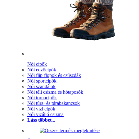
Női cipők
Női edzőcipők
Női flip-flopok és csúszdák
Női sportcipők
Női szandálok
Női téli csizma és hótaposók
Női tornacipők
Női túra- és túrabakancsok
Női vízi cipők
Női vizálló csizma
Láss többet...