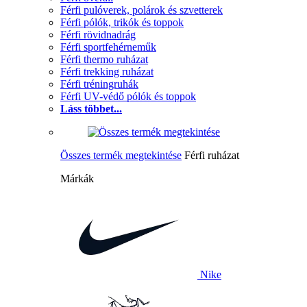
Férfi pulóverek, polárok és szvetterek
Férfi pólók, trikók és toppok
Férfi rövidnadrág
Férfi sportfehérneműk
Férfi thermo ruházat
Férfi trekking ruházat
Férfi tréningruhák
Férfi UV-védő pólók és toppok
Láss többet...
Összes termék megtekintése
Férfi ruházat
Márkák
Nike