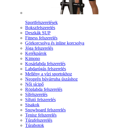
Sportfelszerelések
Bokszfelszerelés
Deszkák SUP
Fitness felszerelés
Görkorcsolya és inline korcsolya
Jóga felszerelés
Kerékpárok
Kimono
Kosárlabda felszerelés
Labdarúgás felszerelés
Mellény a vízi sportokhoz
Neoprén búvárruha úszáshoz
Női sícipő
Röplabda felszerelés
Sífelszerelés
Sífutó felszerelés
Sisakok
Snowboard felszerelés
Tenisz felszerelés
Túrafelszerelés
Túrabotok