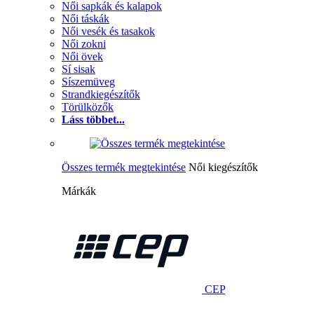
Női sapkák és kalapok
Női táskák
Női vesék és tasakok
Női zokni
Női övek
Sí sisak
Síszemüveg
Strandkiegészítők
Törülközők
Láss többet...
Összes termék megtekintése
Női kiegészítők
Márkák
CEP