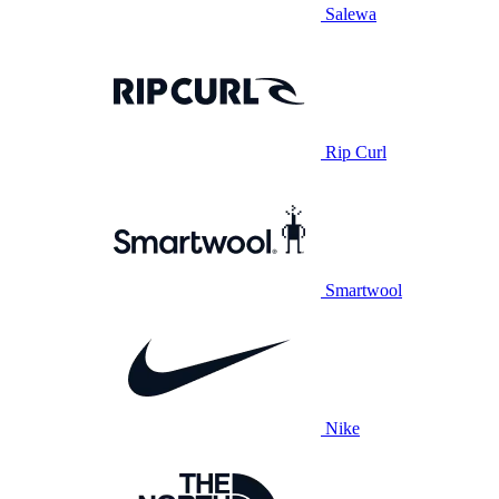
Salewa
Rip Curl
Smartwool
Nike