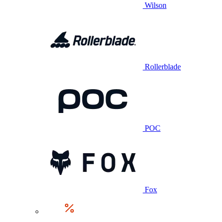
Wilson
Rollerblade
POC
Fox