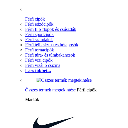
Férfi cipők
Férfi edzőcipők
Férfi flip-flopok és csúszdák
Férfi sportcipők
Férfi szandálok
Férfi téli csizma és hótaposók
Férfi tornacipők
Férfi túra- és túrabakancsok
Férfi vízi cipők
Férfi vizálló csizma
Láss többet...
Összes termék megtekintése
Férfi cipők
Márkák