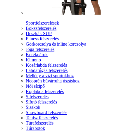
Sportfelszerelések
Bokszfelszerelés
Deszkák SUP
Fitness felszerelés
Görkorcsolya és inline korcsolya
Jóga felszerelés
Kerékpárok
Kimono
Kosárlabda felszerelés
Labdarúgás felszerelés
Mellény a vízi sportokhoz
Neoprén búvárruha úszáshoz
Női sícipő
Röplabda felszerelés
Sífelszerelés
Sífutó felszerelés
Sisakok
Snowboard felszerelés
Tenisz felszerelés
Túrafelszerelés
Túrabotok