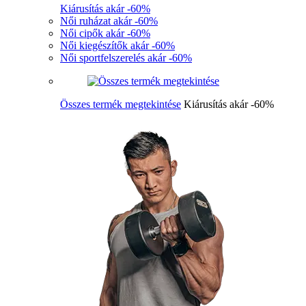
Kiárusítás akár -60%
Női ruházat akár -60%
Női cipők akár -60%
Női kiegészítők akár -60%
Női sportfelszerelés akár -60%
Összes termék megtekintése
Kiárusítás akár -60%