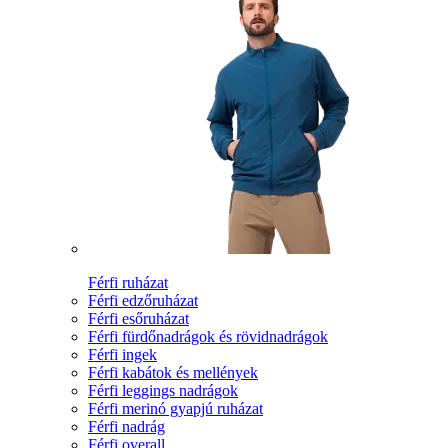
Férfi ruházat
Férfi edzőruházat
Férfi esőruházat
Férfi fürdőnadrágok és rövidnadrágok
Férfi ingek
Férfi kabátok és mellények
Férfi leggings nadrágok
Férfi merinó gyapjú ruházat
Férfi nadrág
Férfi overall