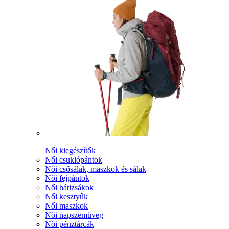
Női kiegészítők
Női csuklópántok
Női csősálak, maszkok és sálak
Női fejpántok
Női hátizsákok
Női kesztyűk
Női maszkok
Női napszemüveg
Női pénztárcák