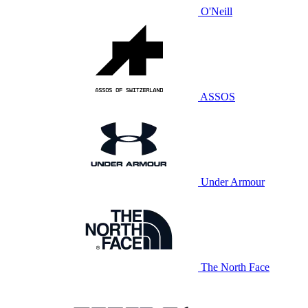
O'Neill
ASSOS
Under Armour
The North Face