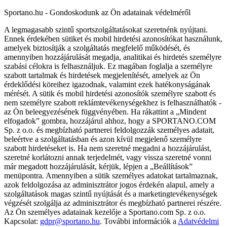
Sportano.hu - Gondoskodunk az Ön adatainak védelméről
A legmagasabb szintű sportszolgáltatásokat szeretnénk nyújtani.
Ennek érdekében sütiket és mobil hirdetési azonosítókat használunk,
amelyek biztosítják a szolgáltatás megfelelő működését, és
amennyiben hozzájárulását megadja, analitikai és hirdetés személyre
szabási célokra is felhasználjuk. Ez magában foglalja a személyre
szabott tartalmak és hirdetések megjelenítését, amelyek az Ön
érdeklődési köreihez igazodnak, valamint ezek hatékonyságának
mérését. A sütik és mobil hirdetési azonosítók személyre szabott és
nem személyre szabott reklámtevékenységekhez is felhasználhatók -
az Ön beleegyezésének függvényében. Ha rákattint a „Mindent
elfogadok” gombra, hozzájárul ahhoz, hogy a SPORTANO.COM
Sp. z o.o. és megbízható partnerei feldolgozzák személyes adatait,
beleértve a szolgáltatásban és azon kívül megjelenő személyre
szabott hirdetéseket is. Ha nem szeretné megadni a hozzájárulást,
szeretné korlátozni annak terjedelmét, vagy vissza szeretné vonni
már megadott hozzájárulását, kérjük, lépjen a „Beállítások”
menüpontra. Amennyiben a sütik személyes adatokat tartalmaznak,
azok feldolgozása az adminisztrátor jogos érdekén alapul, amely a
szolgáltatások magas szintű nyújtását és a marketingtevékenységek
végzését szolgálja az adminisztrátor és megbízható partnerei részére.
Az Ön személyes adatainak kezelője a Sportano.com Sp. z o.o.
Kapcsolat:
gdpr@sportano.hu
. További információk a
Adatvédelmi