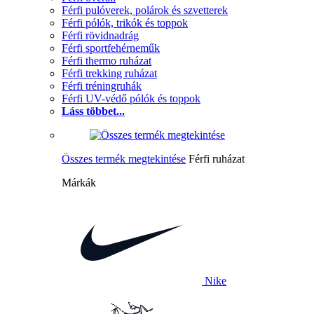
Férfi pulóverek, polárok és szvetterek
Férfi pólók, trikók és toppok
Férfi rövidnadrág
Férfi sportfehérneműk
Férfi thermo ruházat
Férfi trekking ruházat
Férfi tréningruhák
Férfi UV-védő pólók és toppok
Láss többet...
Összes termék megtekintése
Férfi ruházat
Márkák
Nike