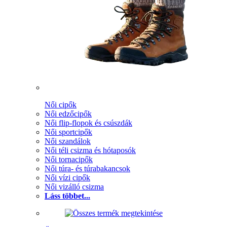
Női cipők
Női edzőcipők
Női flip-flopok és csúszdák
Női sportcipők
Női szandálok
Női téli csizma és hótaposók
Női tornacipők
Női túra- és túrabakancsok
Női vízi cipők
Női vizálló csizma
Láss többet...