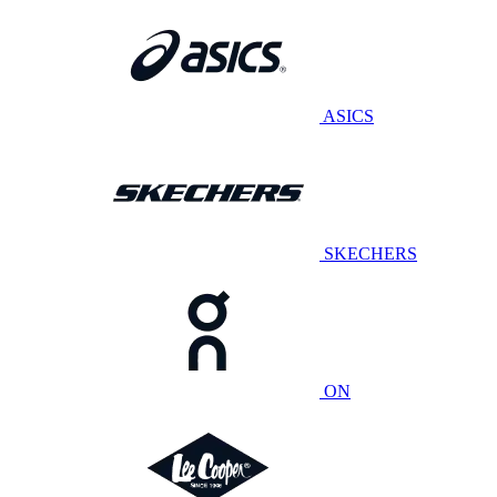
ASICS
SKECHERS
ON