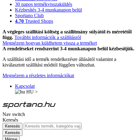
30 napos termékvisszaküldés
Kézbesítés 3-4 munkanapon belül
Sportano Club
4.70
Trusted Shops
A végleges szállítási költség a szállítmány súlyától és méretétől
függ.
További információk a szállításról
Megnézem hogyan küldhetem vissza a terméket
A rendeléseket rendszerint 3-4 munkanapon belül kézbesítjük.
A szállítási idő a termék rendelkezésre állásától valamint a
kiválasztott szállítási módtól függően változhat.
Megnézem a részletes információkat
Kapcsolat
HU
>
Nav switch
Keresés
Keresés
Keresés
Mégse