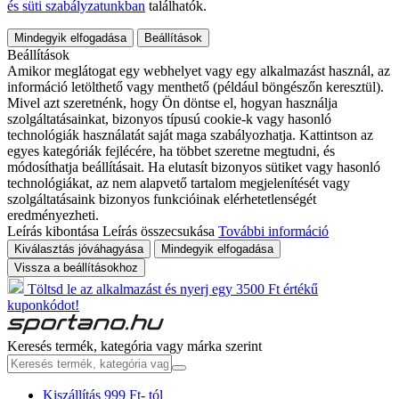
és süti szabályzatunkban
találhatók.
Mindegyik elfogadása
Beállítások
Beállítások
Amikor meglátogat egy webhelyet vagy egy alkalmazást használ, az
információ letölthető vagy menthető (például böngészőn keresztül).
Mivel azt szeretnénk, hogy Ön döntse el, hogyan használja
szolgáltatásainkat, bizonyos típusú cookie-k vagy hasonló
technológiák használatát saját maga szabályozhatja. Kattintson az
egyes kategóriák fejlécére, ha többet szeretne megtudni, és
módosíthatja beállításait. Ha elutasít bizonyos sütiket vagy hasonló
technológiákat, az nem alapvető tartalom megjelenítését vagy
szolgáltatásaink bizonyos funkcióinak elérhetetlenségét
eredményezheti.
Leírás kibontása
Leírás összecsukása
További információ
Kiválasztás jóváhagyása
Mindegyik elfogadása
Vissza a beállításokhoz
Töltsd le az alkalmazást és nyerj egy 3500 Ft értékű
kuponkódot!
Keresés termék, kategória vagy márka szerint
Kiszállítás 999 Ft- tól