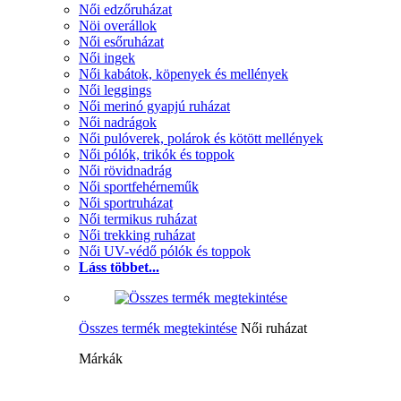
Női edzőruházat
Nöi overállok
Női esőruházat
Női ingek
Női kabátok, köpenyek és mellények
Női leggings
Női merinó gyapjú ruházat
Női nadrágok
Női pulóverek, polárok és kötött mellények
Női pólók, trikók és toppok
Női rövidnadrág
Női sportfehérneműk
Női sportruházat
Női termikus ruházat
Női trekking ruházat
Női UV-védő pólók és toppok
Láss többet...
Összes termék megtekintése
Női ruházat
Márkák