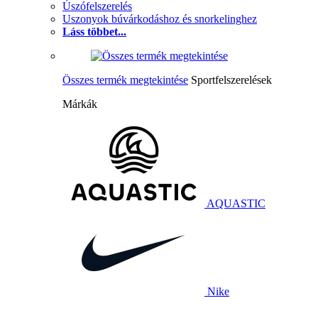
Úszófelszerelés
Uszonyok búvárkodáshoz és snorkelinghez
Láss többet...
Összes termék megtekintése
Sportfelszerelések
Márkák
AQUASTIC
Nike