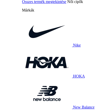
Összes termék megtekintése
Női cipők
Márkák
Nike
HOKA
New Balance