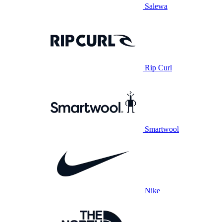
Salewa
Rip Curl
Smartwool
Nike