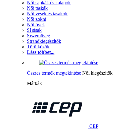
Női sapkák és kalapok
Női táskák
Női vesék és tasakok
Női zokni
Női övek
Sí sisak
Síszemüveg
Strandkiegészítők
Törülközők
Láss többet...
Összes termék megtekintése
Női kiegészítők
Márkák
CEP